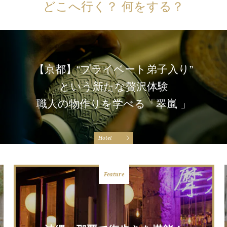
どこへ行く？ 何をする？
【京都】“プライベート弟子入り”
という新たな贅沢体験
職人の物作りを学べる「翠嵐 」
Hotel