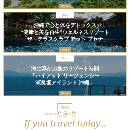
Okinawa
Hotel
沖縄で心と体をデトックス
“健康と美を再生”ウェルネスリゾート
「ザ・テラスクラブ アット ブセナ」
Okinawa
Hotel
海に浮かぶ島のリゾート時間
「ハイアット リージェンシー
瀬良垣アイランド 沖縄」
Okinawa
More
Share it
If you travel today...