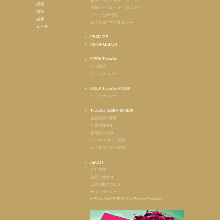
至福のホテル最新ニュース
絶景
最旬シークレット・ロンドン
散策
アートなNY便り
温泉
気になる世界の街角から
ビーチ
FEATURE
INFORMATION
CREA Traveller
定期購読
バックナンバー
CREA Traveller MOOK
バックナンバー
Traveller WEB MEMBER
会員登録 (無料)
会員情報変更
各種お手続き
メールマガジン登録
メールマガジン解除
ABOUT
会社概要
お問い合わせ
広告掲載について
サイトポリシー
MEIDA OVERVIEW (For English Speaker)