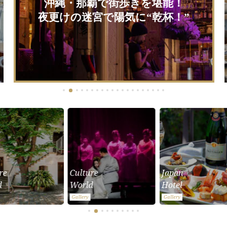
沖縄・那覇で街歩きを堪能！
夜更けの迷宮で陽気に“乾杯！”
re
Culture
Japan
d
World
Hotel
Gallery
Gallery