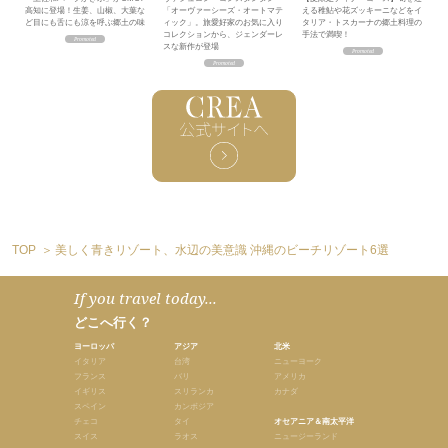
高知に登場！生姜、山椒、大葉な
「オーヴァーシーズ・オートマテ
える稚鮎や花ズッキーニなどをイ
ど目にも舌にも涼を呼ぶ郷土の味
ィック」。旅愛好家のお気に入り
タリア・トスカーナの郷土料理の
コレクションから、ジェンダーレ
手法で満喫！
スな新作が登場
TOP
美しく青きリゾート、水辺の美意識 沖縄のビーチリゾート6選
If you travel today...
どこへ行く？
ヨーロッパ
アジア
北米
イタリア
台湾
ニューヨーク
フランス
バリ
アメリカ
イギリス
スリランカ
カナダ
スペイン
カンボジア
チェコ
タイ
オセアニア＆南太平洋
スイス
ラオス
ニュージーランド