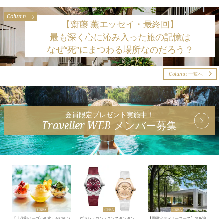
Column
【齋藤 薫エッセイ・最終回】
最も深く心に沁み入った旅の記憶は
なぜ“死”にまつわる場所なのだろう？
Column
一覧へ
会員限定プレゼント実施中！
Traveller WEB
メンバー募集
「土佐和ハーブかき氷」がOMO7
ヴァシュロン・コンスタンタン
【夏限定ディナーコース】旬を迎