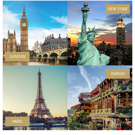
NEW YORK
LONDON
TAIWAN
PARIS