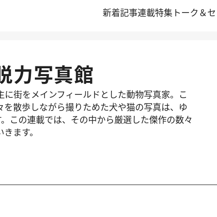
新着記事
連載
特集
トーク＆セ
脱力写真館
主に街をメインフィールドとした動物写真家。こ
々を散歩しながら撮りためた犬や猫の写真は、ゆ
ます。この連載では、その中から厳選した傑作の数々
いきます。