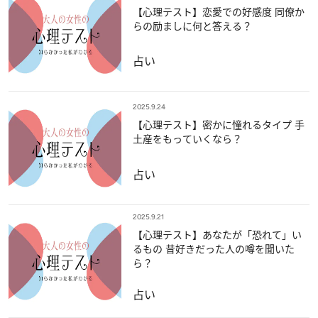
【心理テスト】恋愛での好感度 同僚か
らの励ましに何と答える？
占い
2025.9.24
【心理テスト】密かに憧れるタイプ 手
土産をもっていくなら？
占い
2025.9.21
【心理テスト】あなたが「恐れて」い
るもの 昔好きだった人の噂を聞いた
ら？
占い