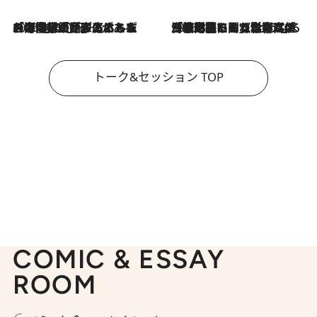
2026.8.3
「今後値上げがあるとすれば…」「リスクがあるのは今年の冬」エネルギー専門家が語る、ホルムズ海峡封鎖が家庭にもたらす“ある心配”
2026.8.3
「住宅建てられない…」「サーチャージ料の高値が続いている」ホルムズ海峡封鎖による影響はいつまで続く？《エネルギー専門家に聞く“どうなる日本の暮らし”》
トーク&セッション TOP
COMIC & ESSAY
ROOM