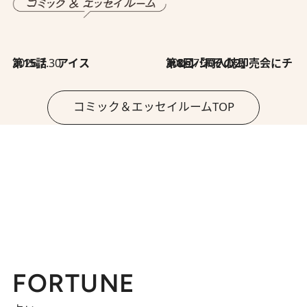
2026.7.30
第15話 アイス
2026.7.30
第8回「同人誌即売会にチャレンジ その2」
コミック＆エッセイルームTOP
FORTUNE