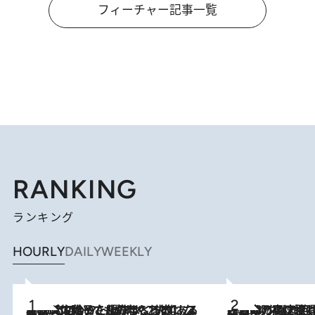
フィーチャー記事一覧
RANKING
ランキング
HOURLY
DAILY
WEEKLY
2026.8.5
【阿川佐和子さんの年とる力】なぜ70代で始めた趣味は“こんなに楽しい”のか？ ピアノ、俳句…スランプに陥っても続けられる“ある秘訣”とは
2026.8.7
「湘南乃風に憧れて」観客大盛上がりの“タオル回し”に、ラッパー顔負けの高速歌唱まで…さだまさし（74）のアグレッシブすぎる現在地