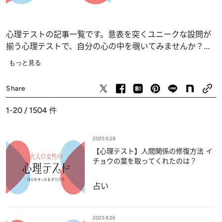
心理テストの記事一覧です。意表を突くユニークな設問が
揃う心理テストで、自分の心の中を覗いてみませんか？
恋愛、仕事、人間関係の深層心理……、自分でも気づかな
もっと見る
かったあなたの“本当の気持ち”が浮かび上がります。
占い
Share
1-20 / 1504
件
2025.9.28
【心理テスト】人間関係の修復方法 イ
チョウの葉を取ってくれたのは？
占い
2025.9.26