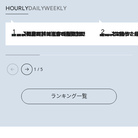
HOURLY
DAILY
WEEKLY
「最後に見られてよかった」上野動物園の東園パンダ舎が解体前に特別公開。8月16日まで延長されたパネル展と共に辿る“半世紀”のパンダ飼育《解体工事の図面あり》
2026.8.8
2026.8.5
【阿川佐和子さんの年とる力】なぜ70代で始めた趣味は“こんなに楽しい”のか？ ピアノ、俳句…スランプに陥っても続けられる“ある秘訣”とは
1 / 5
ランキング一覧