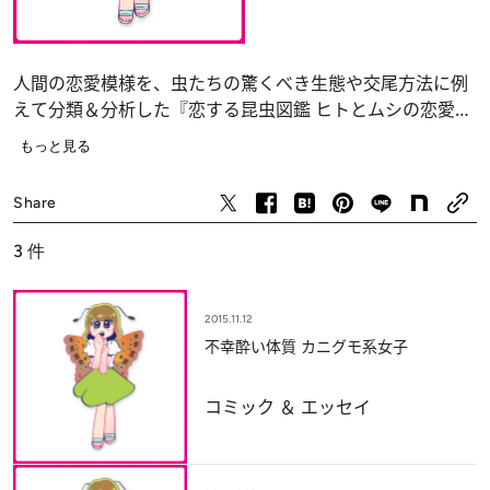
人間の恋愛模様を、虫たちの驚くべき生態や交尾方法に例
えて分類＆分析した『恋する昆虫図鑑 ヒトとムシの恋愛戦
略』が発売に！ 著者は、昆虫大好き現役慶応ガールの篠
もっと見る
原かをりさん。各話に挿入されるヒトコマ漫画と虫の絵
コミック ＆ エッセイ
は、人気漫画家の谷口菜津子さんが担当。本の中から厳選
Share
した3話をご紹介します！(全3回)
3
件
2015.11.12
不幸酔い体質 カニグモ系女子
コミック ＆ エッセイ