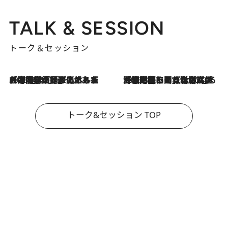
TALK & SESSION
トーク＆セッション
2026.8.3
「今後値上げがあるとすれば…」「リスクがあるのは今年の冬」エネルギー専門家が語る、ホルムズ海峡封鎖が家庭にもたらす“ある心配”
2026.8.3
「住宅建てられない…」「サーチャージ料の高値が続いている」ホルムズ海峡封鎖による影響はいつまで続く？《エネルギー専門家に聞く“どうなる日本の暮らし”》
トーク&セッション TOP