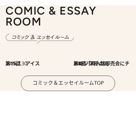
COMIC & ESSAY
ROOM
2026.7.30
第15話 アイス
2026.7.30
第8回「同人誌即売会にチャレンジ その2」
コミック＆エッセイルームTOP