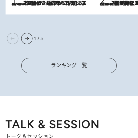
2026.8.5
【阿川佐和子さんの年とる力】なぜ70代で始めた趣味は“こんなに楽しい”のか？ ピアノ、俳句…スランプに陥っても続けられる“ある秘訣”とは
2026.8.5
【なぜ吉沢亮は「気配を消せる」のか？】興行収入208億の『国宝』を経て挑むミュージカル『ディア・エヴァン・ハンセン』。トップ俳優が舞台上でさらけ出した“孤独”とは
1 / 5
ランキング一覧
TALK & SESSION
トーク＆セッション