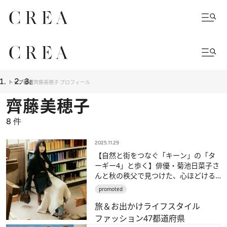
トップ
著者
齊藤美穂子 プロフィール
齊藤美穂子
8
件
2025.11.29
【自然と街をつなぐ「キーン」の「タ
ーギー4」と歩く】俳優・菊池日菜子さ
んと秋の秩父で見つけた、心ほどける
旅。
promoted
旅＆お出かけ
ライフスタイル
ファッション
47都道府県