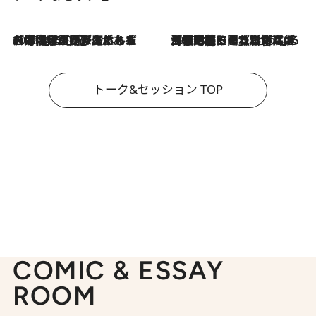
2026.8.3
「今後値上げがあるとすれば…」「リスクがあるのは今年の冬」エネルギー専門家が語る、ホルムズ海峡封鎖が家庭にもたらす“ある心配”
2026.8.3
「住宅建てられない…」「サーチャージ料の高値が続いている」ホルムズ海峡封鎖による影響はいつまで続く？《エネルギー専門家に聞く“どうなる日本の暮らし”》
トーク&セッション TOP
COMIC & ESSAY
ROOM