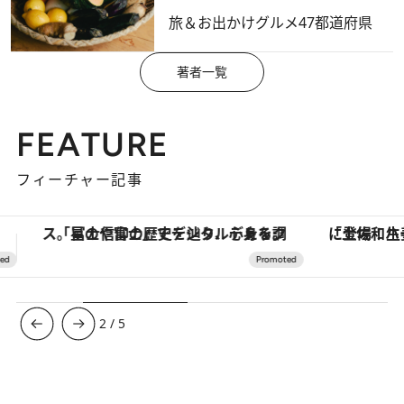
旅＆お出かけ
グルメ
47都道府県
著者一覧
FEATURE
フィーチャー記事
「土佐和ハーブかき氷」がOMO7高知に登場！生姜、山椒、大葉など目にも舌にも涼を呼ぶ郷土の味
ヴァシュロン・コンスタンタン
3
/
5