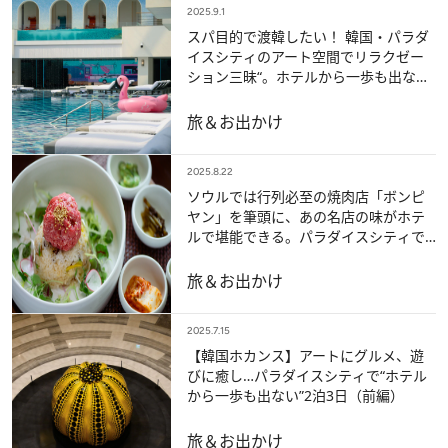
2025.9.1
スパ目的で渡韓したい！ 韓国・パラダ
イスシティのアート空間でリラクゼー
ション三昧“。ホテルから一歩も出な
い”2泊3日（後篇）
旅＆お出かけ
2025.8.22
ソウルでは行列必至の焼肉店「ボンピ
ヤン」を筆頭に、あの名店の味がホテ
ルで堪能できる。パラダイスシティで
叶う絶品韓国グルメ旅！ “ホテルから
一歩も出ない”2泊3日（中篇）
旅＆お出かけ
2025.7.15
【韓国ホカンス】アートにグルメ、遊
びに癒し…パラダイスシティで“ホテル
から一歩も出ない”2泊3日（前編）
旅＆お出かけ