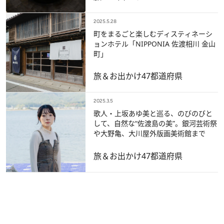
2025.5.28
町をまるごと楽しむディスティネーシ
ョンホテル「NIPPONIA 佐渡相川 金山
町」
旅＆お出かけ
47都道府県
2025.3.5
歌人・上坂あゆ美と巡る、のびのびと
して、自然な“佐渡島の美”。銀河芸術祭
や大野亀、大川屋外版画美術館まで
旅＆お出かけ
47都道府県