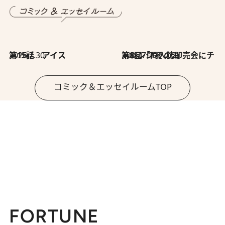
2026.7.30
第15話 アイス
2026.7.30
第8回「同人誌即売会にチャレンジ その2」
コミック＆エッセイルームTOP
FORTUNE