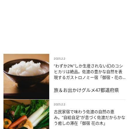
2025.2.2
“わずか2%”しか生産されない幻のコシ
ヒカリは絶品。佐渡の豊かな自然を表
現するガストロノミー宿「御宿・花の
木」
旅＆お出かけ
グルメ
47都道府県
2025.2.2
古民家宿で味わう佐渡の自然の恵
み。“自給自足”が息づく佐渡だからかな
う癒しの滞在「御宿 花の木」