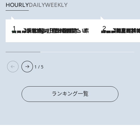
HOURLY
DAILY
WEEKLY
【大分・別府】「今一番おいしい食材を調理する」1日2組限定・ミシュラン2ツ星の日本料理店で、素材と四季を愉しむ極上の時間
3 Hours Ago
2026.8.8
「最後に見られてよかった」上野動物園の東園パンダ舎が解体前に特別公開。8月16日まで延長されたパネル展と共に辿る“半世紀”のパンダ飼育《解体工事の図面あり》
1 / 5
ランキング一覧