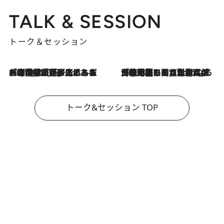
TALK & SESSION
トーク＆セッション
2026.8.3
「今後値上げがあるとすれば…」「リスクがあるのは今年の冬」エネルギー専門家が語る、ホルムズ海峡封鎖が家庭にもたらす“ある心配”
2026.8.3
「住宅建てられない…」「サーチャージ料の高値が続いている」ホルムズ海峡封鎖による影響はいつまで続く？《エネルギー専門家に聞く“どうなる日本の暮らし”》
トーク&セッション TOP