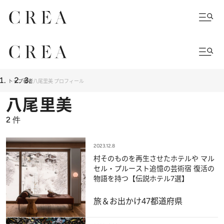
トップ
著者
八尾里美 プロフィール
八尾里美
2
件
2023.12.8
村そのものを再生させたホテルや マル
セル・プルースト追憶の芸術宿 復活の
物語を持つ【伝説ホテル7選】
旅＆お出かけ
47都道府県