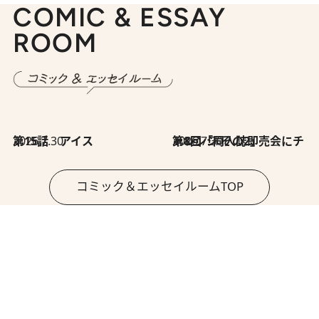
COMIC & ESSAY
ROOM
2026.7.30
第15話 アイス
2026.7.30
第8回「同人誌即売会にチャレンジ その2」
コミック＆エッセイルームTOP