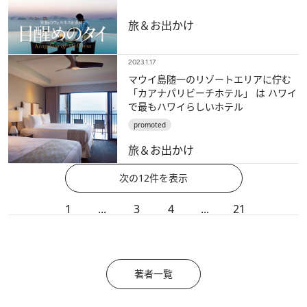
旅＆お出かけ
2023.1.17
マウイ島随一のリゾートエリアに佇む
「カアナパリビーチホテル」 は ハワイ
で最もハワイらしいホテル
promoted
旅＆お出かけ
次の12件を表示
1
...
3
4
...
21
著者一覧