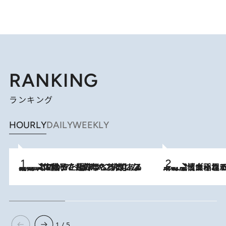
RANKING
ランキング
HOURLY
DAILY
WEEKLY
2026.8.5
【阿川佐和子さんの年とる力】なぜ70代で始めた趣味は“こんなに楽しい”のか？ ピアノ、俳句…スランプに陥っても続けられる“ある秘訣”とは
2026.8.5
下町風情あふれる台北屈指の人気エリア・大稲埕でセンスのいい台湾土産《ヴィン
1 / 5