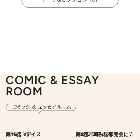
COMIC & ESSAY
ROOM
2026.7.30
第15話 アイス
2026.7.30
第8回「同人誌即売会にチャレンジ その2」