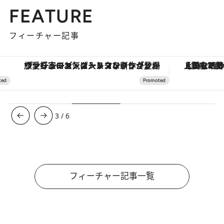
FEATURE
フィーチャー記事
ヴァシュロン・コンスタンタン「オーヴァーシーズ・オートマティック」。旅愛好家のお気に入りコレクションから、ジェンダーレスな新作が登場
【銀座で出合う最旬美容】美髪ケアや上質な眠
3
/
6
フィーチャー記事一覧