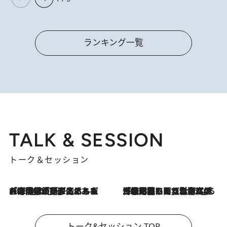
ランキング一覧
TALK & SESSION
トーク＆セッション
2026.8.3
「今後値上げがあるとすれば…」「リスクがあるのは今年の冬」エネルギー専門家が語る、ホルムズ海峡封鎖が家庭にもたらす“ある心配”
2026.8.3
「住宅建てられない…」「サーチャージ料の高値が続いている」ホルムズ海峡封鎖による影響はいつまで続く？《エネルギー専門家に聞く“どうなる日本の暮らし”》
トーク&セッション TOP