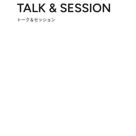
TALK & SESSION
トーク＆セッション
2026.8.3
「今後値上げがあるとすれば…」「リスクがあるのは今年の冬」エネルギー専門家が語る、ホルムズ海峡封鎖が家庭にもたらす“ある心配”
2026.
「住宅建てられない…」「サーチャージ料の高値が続いている」ホルムズ海峡封鎖による影響はいつまで続く？《エネルギー専門家に聞く“どうなる日本の暮らし”》