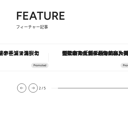
FEATURE
フィーチャー記事
鮎や花ズッキーニなどをイタリア・トスカーナの郷土料理の手法で満喫！
【銀座で出合う最旬美容】美髪ケアや上質な眠り…セルフケアのアップデートから、特別な名入れギフトまで。大人のための「ReFa GINZA」ク
2
/
5