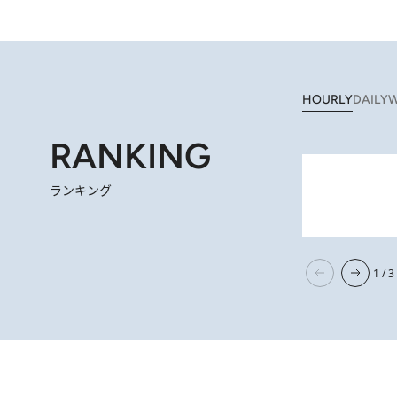
HOURLY
DAILY
W
RANKING
2026.
【なぜ吉沢亮は「気配を消せる」のか？】興行収入208億の『国宝』を
ランキング
1 / 3