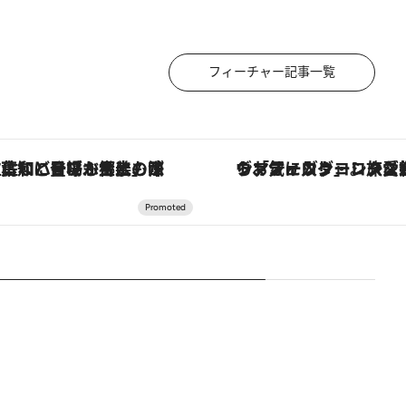
フィーチャー記事一覧
「土佐和ハーブかき氷」がOMO7高知に登場！生姜、山椒、大葉など目にも舌にも涼を呼ぶ郷土の味