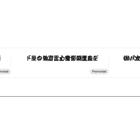
ルーズ
「星のや富士」でデジタルデトックス。冨士信仰の歴史を辿り、心身を調える。