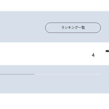
ランキング一覧
2026.8.5
【静岡県】この夏絶対食べたい 冷やしておいしいおやつ3選 お茶香る生食感のふるふるゼリー
2
オー