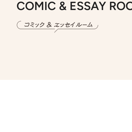
COMIC & ESSAY RO
2026.7.30
第15話 アイス
2026.
第8回「同人誌即
2026.7.8
川添愛「言葉のセンス研究所」（7）今の時代でもどうにか使えそうな「攻める言葉」を考える
2026.
第35回「打ち勝て！ 本厄 その3」