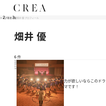
トップ
著者一覧
畑井 優 プロフィール
畑井 優
6
件
2022.2.9
力が欲しいならこのドラ
マです！