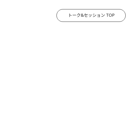
トーク&セッション TOP
2026.8.3
《「文士の子ども被害者の会」発足！》阿川佐和子（72）が語る遠藤周作に北杜夫、劇作家・矢代静一の子どもたちの“文豪プライベート事件簿”