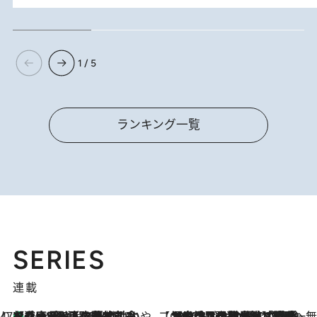
1 / 5
ランキング一覧
SERIES
連載
47都道府県の手みやげ ひんやりスイーツで夏を満喫
【兵庫県】この夏絶対食べたい 冷やしておいしいおやつ3選 淡路島の恵みをジェラートに集約
4 Hours Ago
【CREA×星野リゾート】唯一無二。癒しと発見が待つ場所へ
2026.8.7
【トンボの足水浴】ヒノキの香りに包まれて涼感マックス！約13℃の湧水かけ流しを避暑地「星野温泉 トンボの湯」で体験