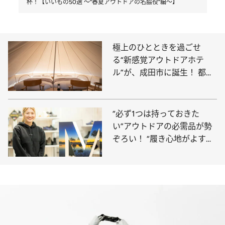
杯！【いいもの50選 ～“春夏アウトドアの名脇役”編～】
極上のひとときを過ごせ
る“新感覚アウトドアホテ
ル”が、成田市に誕生！ 都心
から1時間ほどで行ける“新ス
ポット”に泊まってみた【体
験レポ】
“必ず1つは持っておきた
い”アウトドアの必需品が勢
ぞろい！ “履き心地がよすぎ
る”シューズで人気のブラン
ド・メレルのスタッフの愛用
品は？