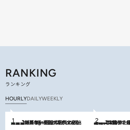
RANKING
ランキング
HOURLY
DAILY
WEEKLY
【間違いのない王道・東京土産】資生堂パーラー 銀座本店でのみ出会える銘菓5選《極上プディング・濃厚チーズケーキ・ボンボンショコラほか》
4 Hours Ago
2026.8.5
【阿川佐和子さんの年とる力】なぜ70代で始めた趣味は“こんなに楽しい”のか？ ピアノ、俳句…スランプに陥っても続けられる“ある秘訣”とは