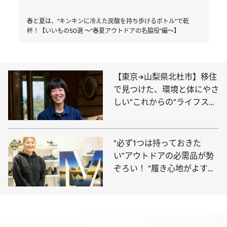
春と夏は、“キンキンに冷えた炭酸を持ち歩けるボトル”で乾
杯！【いいもの50選 ～“春夏アウトドアの名脇役”編～】
【東京→山梨県北杜市】移住
で見つけた、環境と体にやさ
しい“これからの”ライフスタ
イル。料理研究家・山戸ユカ
さん
“必ず1つは持っておきた
い”アウトドアの必需品が勢
ぞろい！ “履き心地がよすぎ
る”シューズで人気のブラン
ド・メレルのスタッフの愛用
品は？