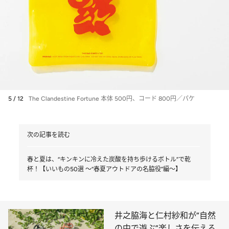
5 / 12
The Clandestine Fortune 本体 500円、コード 800円／パケ
次の記事を読む
春と夏は、“キンキンに冷えた炭酸を持ち歩けるボトル”で乾
杯！【いいもの50選 ～“春夏アウトドアの名脇役”編～】
井之脇海と仁村紗和が“自然
の中で遊ぶ”楽しさを伝える