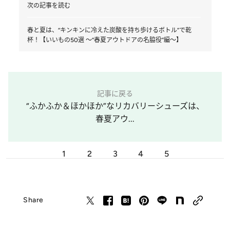
次の記事を読む
春と夏は、“キンキンに冷えた炭酸を持ち歩けるボトル”で乾
杯！【いいもの50選 ～“春夏アウトドアの名脇役”編～】
記事に戻る
“ふかふか＆ほかほか”なリカバリーシューズは、
春夏アウ...
1
2
3
4
5
Share