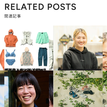
RELATED POSTS
関連記事
2025.3.31
【アウトドアのプロ18名が選ぶ、“いいもの”50選】春こそ、外に出かけよう！ ～アパレル編～
ライフスタイル
2025.2.28
“必ず1つは持っておきたい”アウトドアの必需品が勢ぞろい！ “履き心地がよすぎる”シューズで人気のブランド・メレルのスタッフの愛用品は？
ライフスタイル