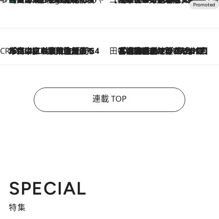
CREA'S CHOICE
2026.8.7
「立川にも歌舞伎があるんだよ」 片岡仁左衛門・市川中車ら豪華座組みで4年目の立川立飛歌舞伎へ
田中稲の勝手に再ブーム
2026.8.7
「湘南乃風に憧れて」観客大盛上がりの“タオル回し”に、ラッパー顔負けの高速歌唱まで…さだまさし（74）のアグレッシブすぎる現在地
連載 TOP
SPECIAL
特集