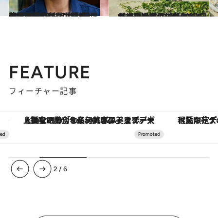
2025.2.26
【東京→山梨県北杜市】移住で見つけた、環境と体にやさしい“これからの”ライフスタイル。料理研究家・山戸ユカさん
ライフスタイル
2025.3.14
井之脇海と仁村紗和が“自然の中で遊ぶ”楽しさを伝えるTevaのキャンペーンがスタート。マグネットバックル採用の新モデルも初登場！
ファッション
FEATURE
フィーチャー記事
【夏限定ディナーコース】旬を迎える稚鮎や花ズッキーニなどをイタリア・トスカーナの郷土料理の手法で満喫！
3
/
6