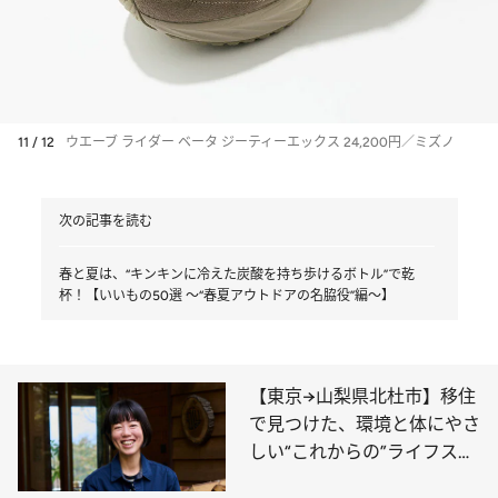
11 / 12
ウエーブ ライダー ベータ ジーティーエックス 24,200円／ミズノ
次の記事を読む
春と夏は、“キンキンに冷えた炭酸を持ち歩けるボトル”で乾
杯！【いいもの50選 ～“春夏アウトドアの名脇役”編～】
【東京→山梨県北杜市】移住
で見つけた、環境と体にやさ
しい“これからの”ライフスタ
イル。料理研究家・山戸ユカ