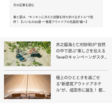
次の記事を読む
春と夏は、“キンキンに冷えた炭酸を持ち歩けるボトル”で乾
杯！【いいもの50選 ～“春夏アウトドアの名脇役”編～】
井之脇海と仁村紗和が“自然
の中で遊ぶ”楽しさを伝える
Tevaのキャンペーンがスタ
ート。マグネットバックル採
用の新モデルも初登場！
極上のひとときを過ごせ
る“新感覚アウトドアホテ
ル”が、成田市に誕生！ 都心
から1時間ほどで行ける“新ス
ポット”に泊まってみた【体
験レポ】