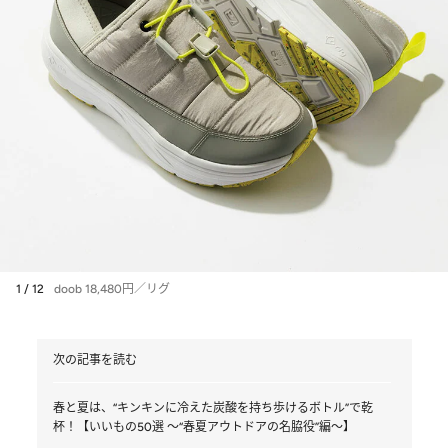
1 / 12
doob 18,480円／リグ
次の記事を読む
春と夏は、“キンキンに冷えた炭酸を持ち歩けるボトル”で乾
杯！【いいもの50選 ～“春夏アウトドアの名脇役”編～】