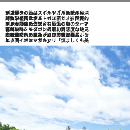
2026.8.8
リスボンの絶品スイーツ「パステル・デ・ナタ」とは？ポルトガル伝統の奥深い世界へ
2026.7.27
「私の祖国はポルトガル語です」国民的詩人フェルナンド・ペソアと、彼が愛した文学の街を歩く
2026.7.26
ポルトガル近海が育む極上の海の幸。キリリと冷えた白ワインと愉しむ、シーフード専門店の贅沢
2026.7.22
伝統の味をモダンに昇華。高感度な地元客が集う、リスボンの最旬ガストロノミー
2026.7.21
大航海時代の栄華から、震災、独裁、そして革命へ。ポルトガル・首都リスボンの石畳に刻まれた「歴史の光と影」
2026.7.13
エッセイ・ヤマザキマリ「慎ましくも美しき国 ポルトガル」