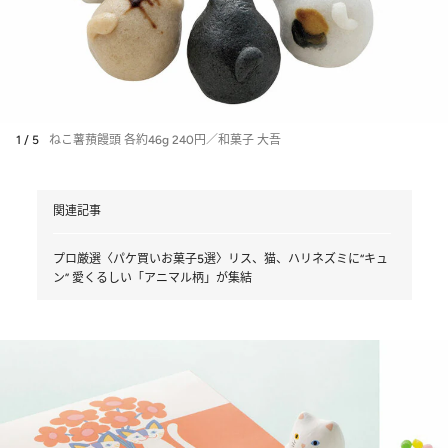
1 / 5
ねこ薯蕷饅頭 各約46g 240円／和菓子 大吾
関連記事
プロ厳選〈パケ買いお菓子5選〉リス、猫、ハリネズミに“キュ
ン” 愛くるしい「アニマル柄」が集結