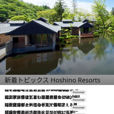
新着トピックス Hoshino Resorts
2026.8.7
【トンボの足水浴】ヒノキの香りに包まれて涼感マックス！約13℃の湧水かけ流しを避暑地「星野温泉 トンボの湯」で体験
2026.7.31
【ホテル帰省】という選択肢をOMOが提案。家族とほどよい距離を保つには「昼は実家、夜は気兼ねなくホテルで！」
2026.7.24
【夏限定ディナーコース】旬を迎える稚鮎や花ズッキーニなどをイタリア・トスカーナの郷土料理の手法で満喫！
2026.7.17
「土佐和ハーブかき氷」がOMO7高知に登場！生姜、山椒、大葉など目にも舌にも涼を呼ぶ郷土の味