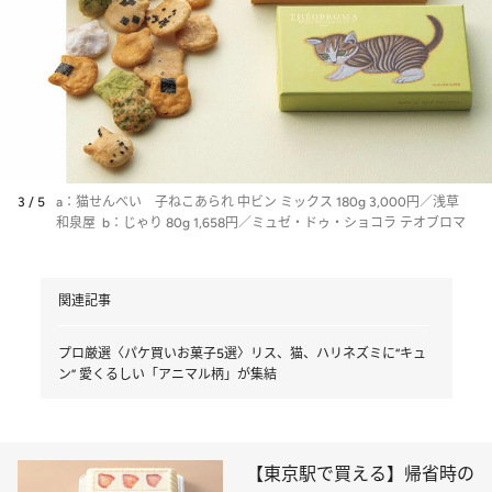
3 / 5
a：猫せんべい 子ねこあられ 中ビン ミックス 180g 3,000円／浅草
和泉屋 b：じゃり 80g 1,658円／ミュゼ・ドゥ・ショコラ テオブロマ
関連記事
プロ厳選〈パケ買いお菓子5選〉リス、猫、ハリネズミに“キュ
ン” 愛くるしい「アニマル柄」が集結
【東京駅で買える】帰省時の