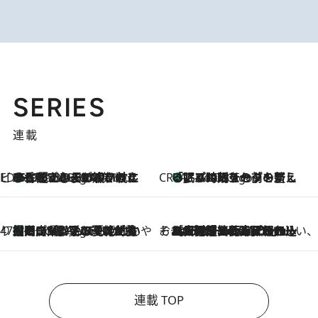
SERIES
連載
ビューティいいもの集め EDITORS' BEST
35℃超えの日の夜、枕にひと吹き！ BAUMのルームスプレーが、ひのきの香りで心まで解きほぐす
2 Hours Ago
CREA'S CHOICE
「眠る時刻をセットする」——眠りの前を整える、バルミューダの新しいアプローチ
2 Hours Ago
47都道府県の手みやげ ひんやりスイーツで夏を満喫
【岡山県】この夏絶対食べたい 冷やしておいしいおやつ3選 フルーツが主役のプリンやアイスが勢揃い
2 Hours Ago
そおだよおこの関西おいしい、おやつ紀行
2026.8.9
［大阪府箕面市］一皿一皿目の前で仕上げられる、料理を巧みに組み込んだアシェットデセールコース「ミチル アシェット デセール（Michiru assiette dessert）」
連載 TOP