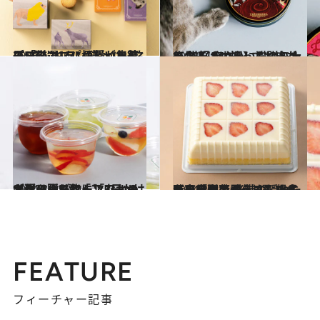
2023.12.16
プロ厳選〈パケ買いお菓子5選〉リス、猫、ハリネズミに“キュン” 愛くるしい「アニマル柄」が集結
グルメ
2023.2.23
一生そばに持っておきたい 猫好きさんにも贈りたくなる かわいい猫の缶大集合！【10選】
グルメ
2024.8.21
【夏の贈り物に】フルーツゼリー5選 「フルーツよりフルーツ」「3日かけて作る」スイーツなかのが選ぶ夏ギフト
グルメ
2024.8.9
【東京駅で買える】帰省時の手土産 老舗の隠れた名品「洋菓子」5選 スイーツなかのが外さない名品を厳選
グルメ
FEATURE
フィーチャー記事