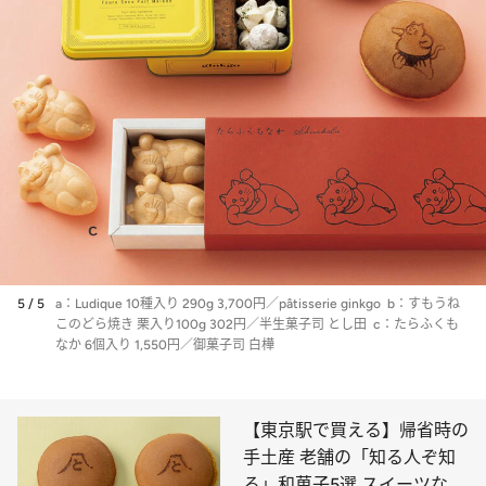
5 / 5
a：Ludique 10種入り 290g 3,700円／pâtisserie ginkgo b：すもうね
このどら焼き 栗入り100g 302円／半生菓子司 とし田 c：たらふくも
なか 6個入り 1,550円／御菓子司 白樺
【東京駅で買える】帰省時の
手土産 老舗の「知る人ぞ知
る」和菓子5選 スイーツなか