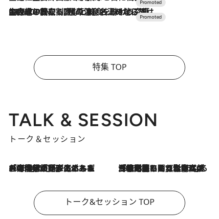
2026.7.10
NEW OPEN！【界 草津】名湯の地に誕生。趣の異なる2種の温泉と上州ならではの会席・蕎麦割烹など美食を味わう究極の癒やし旅
特集 TOP
TALK & SESSION
トーク＆セッション
2026.8.3
「今後値上げがあるとすれば…」「リスクがあるのは今年の冬」エネルギー専門家が語る、ホルムズ海峡封鎖が家庭にもたらす“ある心配”
2026.8.3
「住宅建てられない…」「サーチャージ料の高値が続いている」ホルムズ海峡封鎖による影響はいつまで続く？《エネルギー専門家に聞く“どうなる日本の暮らし”》
トーク&セッション TOP