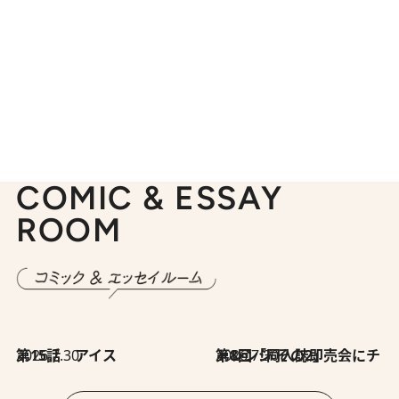
COMIC & ESSAY
ROOM
2026.7.30
第15話 アイス
2026.7.30
第8回「同人誌即売会にチャレンジ その2」