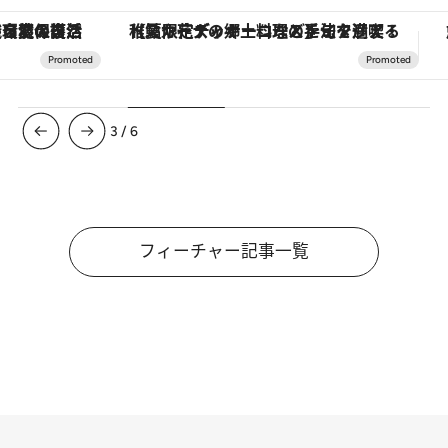
【夏限定ディナーコース】旬を迎える稚鮎や花ズッキーニなどをイタリア・トスカーナの郷土料理の手法で満喫！
ヴァシュロン・コンスタンタン
3
/
6
フィーチャー記事一覧