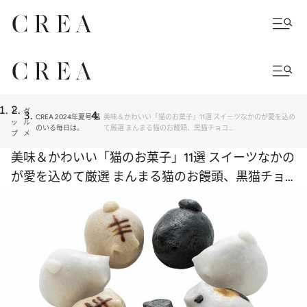
ト
グ
CREA 2024年夏号 猫
美味＆かわいい「猫のお菓子」11選 スイーツなかのが愛を込め
ッ
ル
のいる毎日は。
て厳選 まんまる猫のお饅頭、黒猫チョコ…
プ
メ
美味＆かわいい「猫のお菓子」11選 スイーツなかの
が愛を込めて厳選 まんまる猫のお饅頭、黒猫チョ
コ…