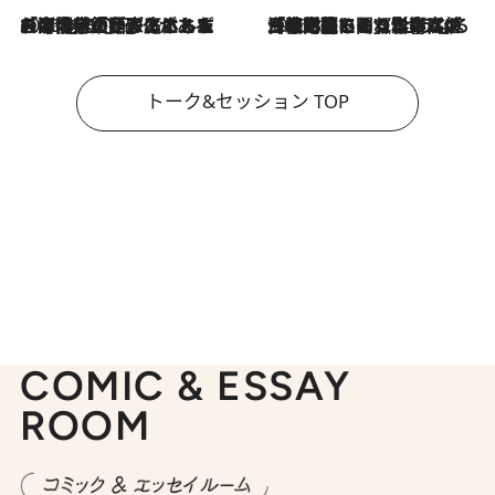
2026.8.3
「今後値上げがあるとすれば…」「リスクがあるのは今年の冬」エネルギー専門家が語る、ホルムズ海峡封鎖が家庭にもたらす“ある心配”
2026.8.3
「住宅建てられない…」「サーチャージ料の高値が続いている」ホルムズ海峡封鎖による影響はいつまで続く？《エネルギー専門家に聞く“どうなる日本の暮らし”》
トーク&セッション TOP
COMIC & ESSAY
ROOM