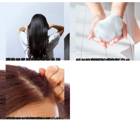
2024.2.4
現役美容師が告白！ ぶっちゃけ「いちばん長持ちする髪形」「ラクな髪形」は？【レディース篇】
ビューティ＆ヘルス
2023.10.29
デメリットも少なくない…美容師が「白髪染めシャンプー」をオススメしない“納得の理由”
ビューティ＆ヘルス
2023.9.24
「安易な白髪染めはNG？」「白髪染めシャンプーってどう？」現役美容師が“完全回答”
ビューティ＆ヘルス