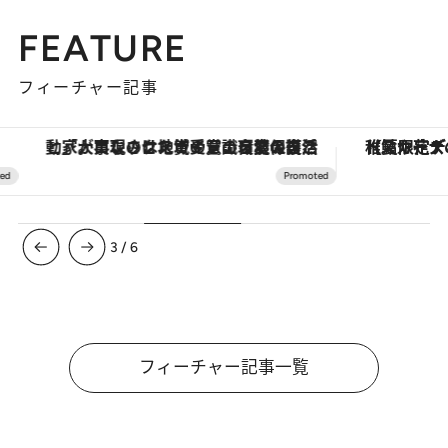
FEATURE
フィーチャー記事
「大事なのは地域の意識を変えること」。ロレックス賞受賞の自然保護活動家が実現させたナイジェリアの自然環境の復活
【夏限定ディナーコース】旬を迎
3
/
6
フィーチャー記事一覧