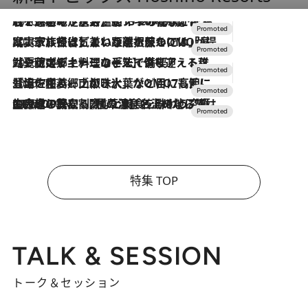
2026.8.7
【トンボの足水浴】ヒノキの香りに包まれて涼感マックス！約13℃の湧水かけ流しを避暑地「星野温泉 トンボの湯」で体験
2026.7.31
【ホテル帰省】という選択肢をOMOが提案。家族とほどよい距離を保つには「昼は実家、夜は気兼ねなくホテルで！」
2026.7.24
【夏限定ディナーコース】旬を迎える稚鮎や花ズッキーニなどをイタリア・トスカーナの郷土料理の手法で満喫！
2026.7.17
「土佐和ハーブかき氷」がOMO7高知に登場！生姜、山椒、大葉など目にも舌にも涼を呼ぶ郷土の味
2026.7.10
NEW OPEN！【界 草津】名湯の地に誕生。趣の異なる2種の温泉と上州ならではの会席・蕎麦割烹など美食を味わう究極の癒やし旅
特集 TOP
TALK & SESSION
トーク＆セッション