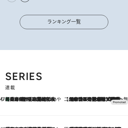
ランキング一覧
SERIES
連載
47都道府県の手みやげ ひんやりスイーツで夏を満喫
【兵庫県】この夏絶対食べたい 冷やしておいしいおやつ3選 淡路島の恵みをジェラートに集約
2026.8.8
【CREA×星野リゾート】唯一無二。癒しと発見が待つ場所へ
2026.8.7
【トンボの足水浴】ヒノキの香りに包まれて涼感マックス！約13℃の湧水かけ流しを避暑地「星野温泉 トンボの湯」で体験