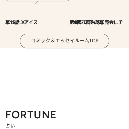
2026.7.30
第15話 アイス
2026.7.30
第8回「同人誌即売会にチャレンジ その2」
コミック＆エッセイルームTOP
FORTUNE
占い