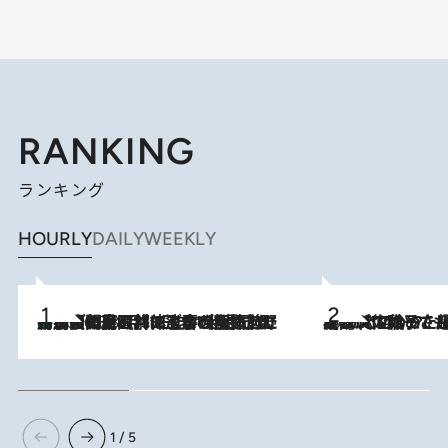
RANKING
ランキング
HOURLY
DAILY
WEEKLY
「最後に見られてよかった」上野動物園の東園パンダ舎が解体前に特別公開。8月16日まで延長されたパネル展と共に辿る“半世紀”のパンダ飼育《解体工事の図面あり》
2026.8.8
2026.8.5
【阿川佐和子さんの年とる力】なぜ70代で始めた趣味は“こんなに楽しい”のか？ ピアノ、俳句…スランプに陥っても続けられる“ある秘訣”とは
1 / 5