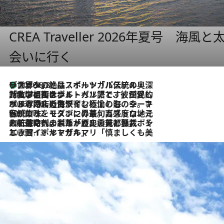
CREA Traveller 2026年夏号
会いに行く
リスボンの絶品スイーツ「パステル・デ・ナタ」とは？ポルトガル伝統の奥深い世界へ
2026.8.8
2026.7.27
「私の祖国はポルトガル語です」国民的詩人フェルナンド・ペソアと、彼が愛した文学の街を歩く
2026.7.26
ポルトガル近海が育む極上の海の幸。キリリと冷えた白ワインと愉しむ、シーフード専門店の贅沢
2026.7.22
伝統の味をモダンに昇華。高感度な地元客が集う、リスボンの最旬ガストロノミー
2026.7.21
大航海時代の栄華から、震災、独裁、そして革命へ。ポルトガル・首都リスボンの石畳に刻まれた「歴史の光と影」
2026.7.13
エッセイ・ヤマザキマリ「慎ましくも美しき国 ポルトガル」