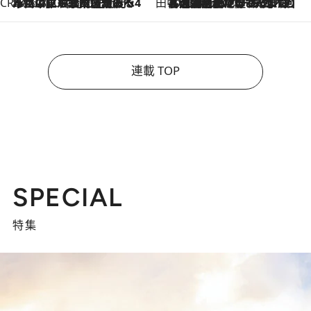
CREA'S CHOICE
2026.8.7
「立川にも歌舞伎があるんだよ」 片岡仁左衛門・市川中車ら豪華座組みで4年目の立川立飛歌舞伎へ
田中稲の勝手に再ブーム
2026.8.7
「湘南乃風に憧れて」観客大盛上がりの“タオル回し”に、ラッパー顔負けの高速歌唱まで…さだまさし（74）のアグレッシブすぎる現在地
連載 TOP
SPECIAL
特集