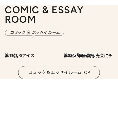
COMIC & ESSAY
ROOM
2026.7.30
第15話 アイス
2026.7.30
第8回「同人誌即売会にチャレンジ その2」
コミック＆エッセイルームTOP