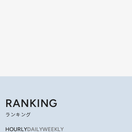
RANKING
ランキング
HOURLY
DAILY
WEEKLY