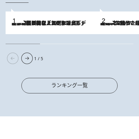
2026.8.5
【なぜ吉沢亮は「気配を消せる」のか？】興行収入208億の『国宝』を経て挑むミュージカル『ディア・エヴァン・ハンセン』。トップ俳優が舞台上でさらけ出した“孤独”とは
2026.8.5
【阿川佐和子さんの年とる力】なぜ70代で始めた趣味は“こんなに楽しい”のか？ ピアノ、俳句…スランプに陥っても続けられる“ある秘訣”とは
1 / 5
ランキング一覧