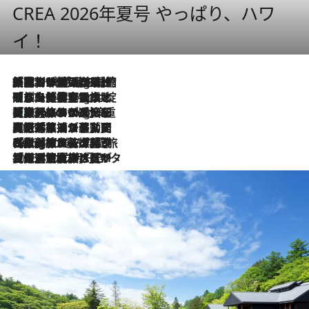
CREA 2026年夏号 やっぱり、ハワ
イ！
「荷物が増えるほど旅ストレスは増す」美容ジャーナリストがたどり着いた最終結論。“化粧品を劇的に減らす”感動の凝縮美容とは
10 Hours Ago
「旅先には金髪ウィッグを持参」日本と同じメイクでは損してる!? 美容ジャーナリストが提案する“掟破りの旅美容”とは
10 Hours Ago
【厳選旅コスメ】「身軽さ＆UV対策重視！」ヘアアーティストshucoが選んだ夏旅ベストコスメを発表【Mサイズジップ】
10 Hours Ago
2026.8.5
【厳選旅コスメ】国内をあちこち移動する河井菜摘が選んだ夏旅ベストコスメ発表！「リラックスアイテムはマスト」【Mサイズジップ】
2026.8.4
【厳選旅コスメ】「紫外線＆乾燥対策しながらメイク感も！」ヘア＆メイクGeorgeが選んだ夏旅ベストコスメを発表！【Mサイズジップ】
2026.8.3
【厳選旅コスメ】「保湿もタイパ重視！」“サウナ好き”タレント清水みさとが愛用する夏旅ベストコスメを発表！【Mサイズジップ】