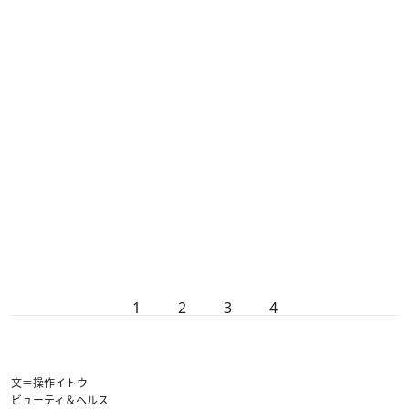
1
2
3
4
文＝操作イトウ
ビューティ＆ヘルス