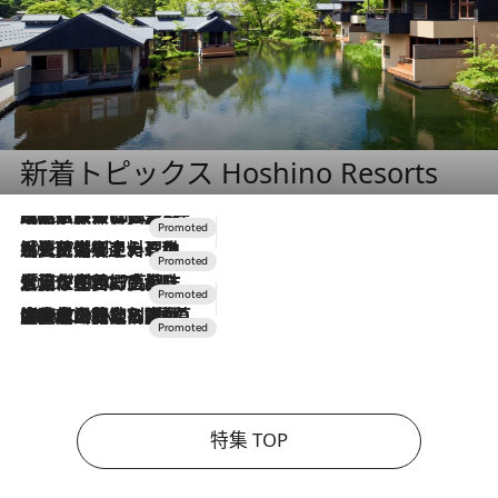
新着トピックス Hoshino Resorts
2026.7.31
【ホテル帰省】という選択肢をOMOが提案。家族とほどよい距離を保つには「昼は実家、夜は気兼ねなくホテルで！」
2026.7.24
【夏限定ディナーコース】旬を迎える稚鮎や花ズッキーニなどをイタリア・トスカーナの郷土料理の手法で満喫！
2026.7.17
「土佐和ハーブかき氷」がOMO7高知に登場！生姜、山椒、大葉など目にも舌にも涼を呼ぶ郷土の味
2026.7.10
NEW OPEN！【界 草津】名湯の地に誕生。趣の異なる2種の温泉と上州ならではの会席・蕎麦割烹など美食を味わう究極の癒やし旅
特集 TOP