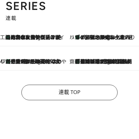
SERIES
連載
工藤まやのおもてなしハワイ
【ハワイ土産】ローカルの絶大な支持で復活！ 絶品の幻クッキー《元ファンの日本人女性が受け継いだ名店》
10 Hours Ago
ハワイ賢者 リサのお気に入りリスト
あの伝説の限定トートも！ リニューアルした「ディーン＆デルーカ ハワイ」で必須のお土産8選
10 Hours Ago
47都道府県の手みやげ ひんやりスイーツで夏を満喫
【三重県】この夏絶対食べたい 冷やしておいしいおやつ3選 お餅×アイスの新感覚スイーツ
10 Hours Ago
齋藤 薫 美容脳ルネサンス
「荷物が増えるほど旅ストレスは増す」美容ジャーナリストがたどり着いた最終結論。“化粧品を劇的に減らす”感動の凝縮美容とは
10 Hours Ago
連載 TOP