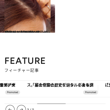
2023.9.24
「安易な白髪染めはNG？」「白髪染めシャンプーってどう？」現役美容師が“完全回答”
ビューティ＆ヘルス
FEATURE
フィーチャー記事
「星のや富士」でデジタルデトックス。冨士信仰の歴史を辿り、心身を調える。
3
/
5