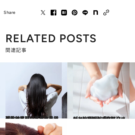
Share
RELATED POSTS
関連記事
2024.2.4
現役美容師が告白！ ぶっちゃけ「いちばん長持ちする髪形」「ラクな髪形」は？【レディース篇】
ビューティ＆ヘルス
2023.10.29
デメリットも少なくない…美容師が「白髪染めシャンプー」をオススメしない“納得の理由”
ビューティ＆ヘルス