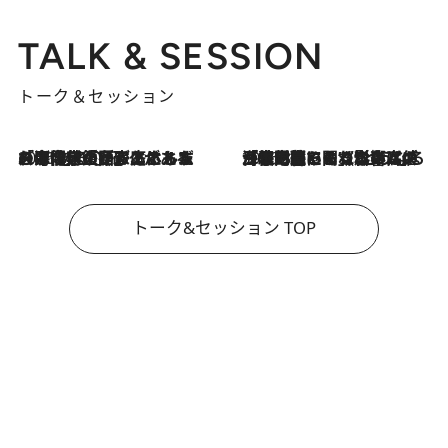
TALK & SESSION
トーク＆セッション
2026.8.3
「今後値上げがあるとすれば…」「リスクがあるのは今年の冬」エネルギー専門家が語る、ホルムズ海峡封鎖が家庭にもたらす“ある心配”
2026.8.3
「住宅建てられない…」「サーチャージ料の高値が続いている」ホルムズ海峡封鎖による影響はいつまで続く？《エネルギー専門家に聞く“どうなる日本の暮らし”》
トーク&セッション TOP