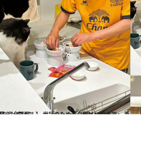
まで」 亜生の保護猫5匹との暮らし方は？