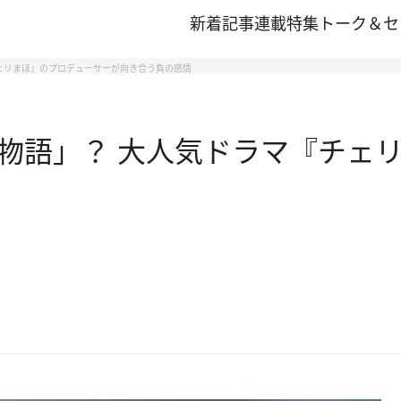
新着記事
連載
特集
トーク＆セ
ェリまほ』のプロデューサーが向き合う負の感情
物語」？ 大人気ドラマ『チェリ