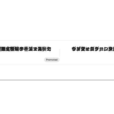
定ディナーコース】旬を迎える稚鮎や花ズッキーニなどをイタリア・トスカーナの郷土料理の手法で満喫！