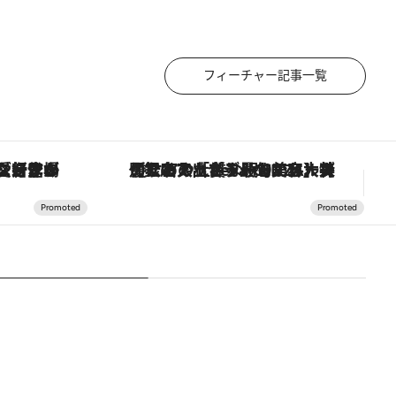
フィーチャー記事一覧
ヴァシュロン・コンスタンタン「オーヴァーシーズ・オートマティック」。旅愛好家のお気に入りコレクションから、ジェンダーレスな新作が登場
【銀座で出合う最旬美容】美髪ケアや上質な眠り…セルフケアのアップデートから、特別な名入れギフトまで。大人のための「ReFa GINZA」クルーズ