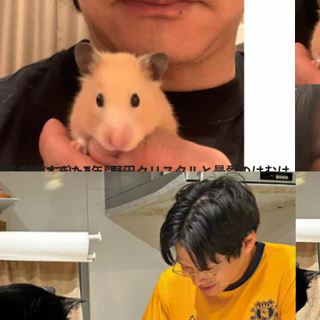
と最愛のはむはむ 亡くして初めて語る幸せすぎた2年間