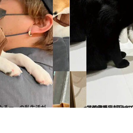
で
2023.8.11
【起床から就寝までを完全再現！】 世話のため「夕飯は17時
カルチャー