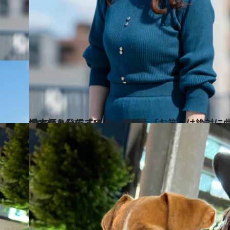
2023.12.6
漫才師として「M-1」に挑戦 「お笑いは絶対に曲げたくない」 彼女が地方から発信するテレビ愛
カルチャー