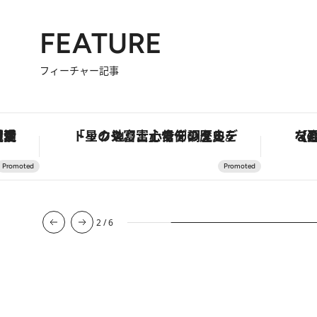
FEATURE
フィーチャー記事
護活動家が実現させたナイジェリアの自然環境の復活
「星のや富士」でデジタルデトックス。冨士信仰の歴史を辿り、心身を調える。
【夏限
2
/
6