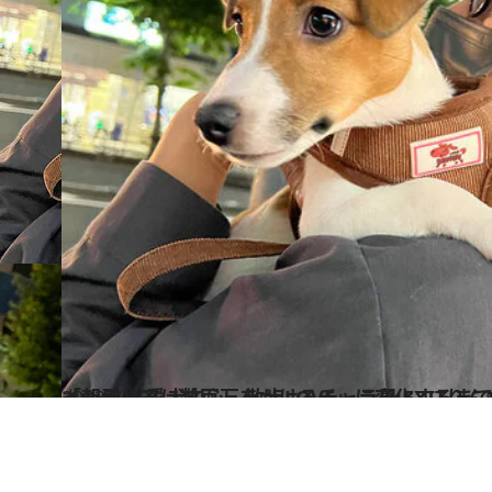
2023.7.30
インテリアに数百万をかけるチャラ男 EXITりんたろー。の私生活が「朝型・ 愛犬中心・散歩LOVE」に変化するま
カルチャー