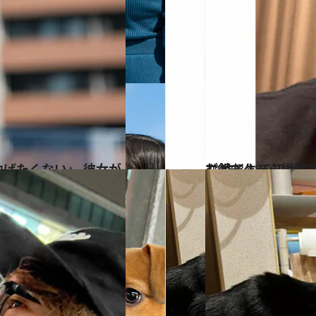
2023.3.18
ご飯もケージ掃除もまだ続けている。 野田クリスタル
カルチャー