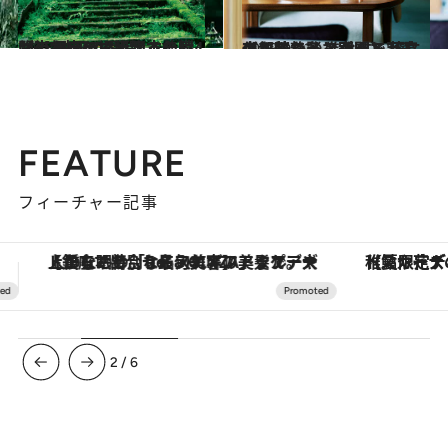
2023.9.7
【京都この場所、この時間】カメラマン岡本佳樹が街を歩いて出逢った、4つの”珠玉の瞬間”
旅＆お出かけ
2023.9.12
京都の静謐な空間で至高のお茶を… 進化する茶文化を味わうスポット2選 【川端二条・祇園】
グルメ
FEATURE
フィーチャー記事
【夏限定ディナーコース】旬を迎える稚鮎や花ズッキーニなどをイタリア・トスカーナの郷土料理の手法で満喫！
ヴァシュロン・コンスタンタン
3
/
6