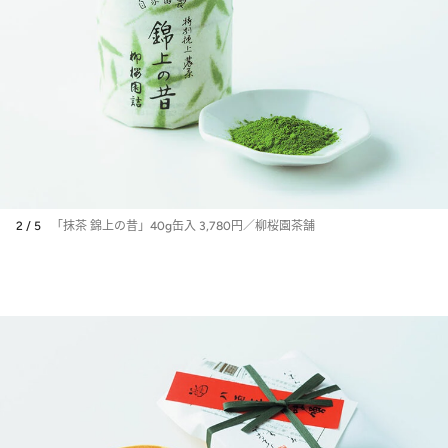
2 / 5
「抹茶 錦上の昔」40g缶入 3,780円／柳桜園茶舗