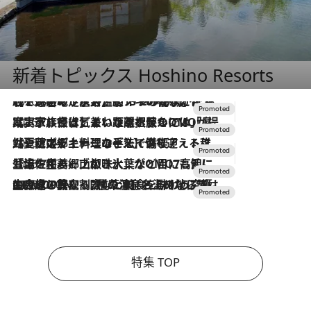
新着トピックス Hoshino Resorts
2026.8.7
【トンボの足水浴】ヒノキの香りに包まれて涼感マックス！約13℃の湧水かけ流しを避暑地「星野温泉 トンボの湯」で体験
2026.7.31
【ホテル帰省】という選択肢をOMOが提案。家族とほどよい距離を保つには「昼は実家、夜は気兼ねなくホテルで！」
2026.7.24
【夏限定ディナーコース】旬を迎える稚鮎や花ズッキーニなどをイタリア・トスカーナの郷土料理の手法で満喫！
2026.7.17
「土佐和ハーブかき氷」がOMO7高知に登場！生姜、山椒、大葉など目にも舌にも涼を呼ぶ郷土の味
2026.7.10
NEW OPEN！【界 草津】名湯の地に誕生。趣の異なる2種の温泉と上州ならではの会席・蕎麦割烹など美食を味わう究極の癒やし旅
特集 TOP