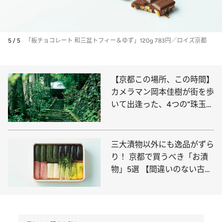
5 / 5
「板チョコレート 和三盆トフィー＆ゆず」120g 783円／ロイズ京都
【京都この場所、この時間】
カメラマン岡本佳樹が街を歩
いて出逢った、4つの”珠玉の
瞬間”
三大漬物以外にも逸品がずら
り！ 京都で買うべき「お漬
物」5選 【間違いのない古都
みやげ②】