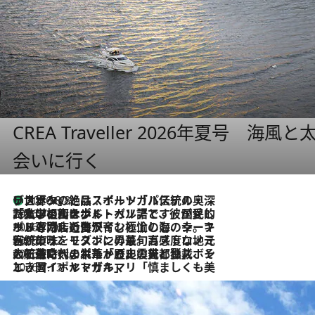
CREA Traveller 2026年夏号
会いに行く
リスボンの絶品スイーツ「パステル・デ・ナタ」とは？ポルトガル伝統の奥深い世界へ
2026.8.8
2026.7.27
「私の祖国はポルトガル語です」国民的詩人フェルナンド・ペソアと、彼が愛した文学の街を歩く
2026.7.26
ポルトガル近海が育む極上の海の幸。キリリと冷えた白ワインと愉しむ、シーフード専門店の贅沢
2026.7.22
伝統の味をモダンに昇華。高感度な地元客が集う、リスボンの最旬ガストロノミー
2026.7.21
大航海時代の栄華から、震災、独裁、そして革命へ。ポルトガル・首都リスボンの石畳に刻まれた「歴史の光と影」
2026.7.13
エッセイ・ヤマザキマリ「慎ましくも美しき国 ポルトガル」