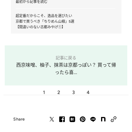
最初から記事を読む
超定番だからこそ、逸品を選びたい
京都で買うべき「ちりめん山椒」5選
【間違いのない古都みやげ①】
記事に戻る
西京味噌、柚子、抹茶は京都っぽい？ 買って帰
ったら喜...
1
2
3
4
Share