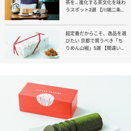
茶を… 進化する茶文化を味わ
うスポット2選 【川端二条・
祇園】
超定番だからこそ、逸品を選
びたい 京都で買うべき「ち
りめん山椒」5選 【間違いの
ない古都みやげ①】