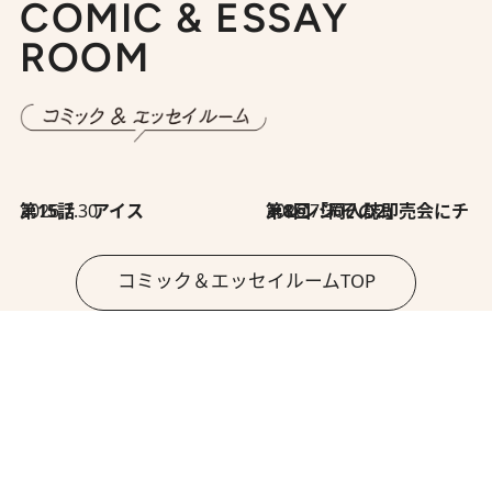
COMIC & ESSAY
ROOM
2026.7.30
第15話 アイス
2026.7.30
第8回「同人誌即売会にチャレンジ その2」
コミック＆エッセイルームTOP