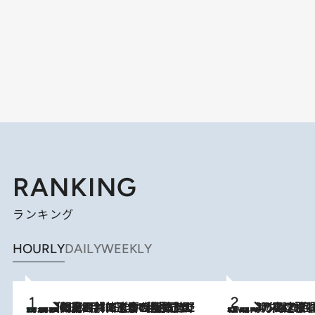
RANKING
ランキング
HOURLY
DAILY
WEEKLY
「最後に見られてよかった」上野動物園の東園パンダ舎が解体前に特別公開。8月16日まで延長されたパネル展と共に辿る“半世紀”のパンダ飼育《解体工事の図面あり》
2026.8.8
2026.8.7
「湘南乃風に憧れて」観客大盛上がりの“タオル回し”に、ラッパー顔負けの高速歌唱まで…さだまさし（74）のアグレッシブすぎる現在地