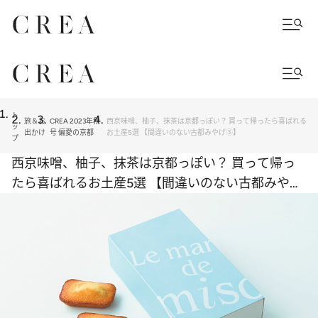
ト
旅＆お
CREA 2023年秋
西京味噌、柚子、抹茶は京都っぽい？ 買って帰ったら喜ばれる
ッ
出かけ
号 偏愛の京都
お土産5選 【間違いのない古都みやげ③】
プ
西京味噌、柚子、抹茶は京都っぽい？ 買って帰っ
たら喜ばれるお土産5選 【間違いのない古都みやげ
③】