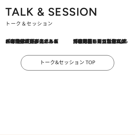
TALK & SESSION
トーク＆セッション
2026.8.3
「今後値上げがあるとすれば…」「リスクがあるのは今年の冬」エネルギー専門家が語る、ホルムズ海峡封鎖が家庭にもたらす“ある心配”
2026.8.3
「住宅建てられない…」「サーチャージ料の高値が続いている」ホルムズ海峡封鎖による影響はいつまで続く？《エネルギー専門家に聞く“どうなる日本の暮らし”》
トーク&セッション TOP