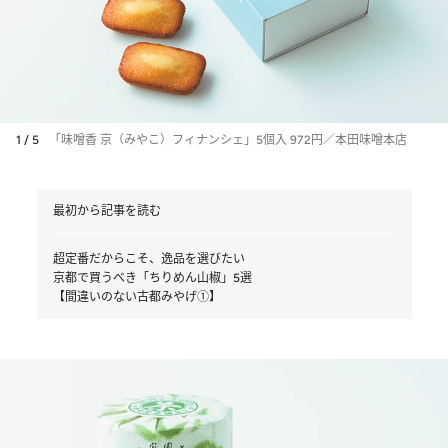
1 / 5
「味噌香 京（みやこ）フィナンシェ」5個入 972円／本田味噌本店
最初から記事を読む
超定番だからこそ、逸品を選びたい
京都で買うべき「ちりめん山椒」5選
【間違いのない古都みやげ①】