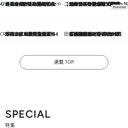
47都道府県の手みやげ ひんやりスイーツで夏を満喫
【兵庫県】この夏絶対食べたい 冷やしておいしいおやつ3選 淡路島の恵みをジェラートに集約
2026.8.8
【CREA×星野リゾート】唯一無二。癒しと発見が待つ場所へ
2026.8.7
【トンボの足水浴】ヒノキの香りに包まれて涼感マックス！約13℃の湧水かけ流しを避暑地「星野温泉 トンボの湯」で体験
CREA'S CHOICE
2026.8.7
「立川にも歌舞伎があるんだよ」 片岡仁左衛門・市川中車ら豪華座組みで4年目の立川立飛歌舞伎へ
田中稲の勝手に再ブーム
2026.8.7
「湘南乃風に憧れて」観客大盛上がりの“タオル回し”に、ラッパー顔負けの高速歌唱まで…さだまさし（74）のアグレッシブすぎる現在地
連載 TOP
SPECIAL
特集