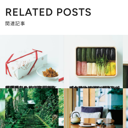
RELATED POSTS
関連記事
2023.9.24
超定番だからこそ、逸品を選びたい 京都で買うべき「ちりめん山椒」5選 【間違いのない古都みやげ①】
旅＆お出かけ
2023.9.24
三大漬物以外にも逸品がずらり！ 京都で買うべき「お漬物」5選 【間違いのない古都みやげ②】
旅＆お出かけ