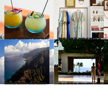
2023.4.9
マウイの“地酒”に酔いしれる ビール、ウォッカ、ワイン マウイならではの銘酒をご紹介！
旅＆お出かけ
2023.4.8
ハワイに行ったらサーフショップへ マカワオ、ラハイナ、カフルイ マウイ独自のかわいいもの探しに
旅＆お出かけ
2023.4.8
“神々の庭”「ガーデンアイランド」を 空から眺めるヘリコプターツアー 「太平洋のグランドキャニオン」へ
旅＆お出かけ
2023.4.6
古き良きハワイのサンクチュアリへ 海の青と、グリーンに包まれる ハイアット・カウアイ・リゾート
旅＆お出かけ