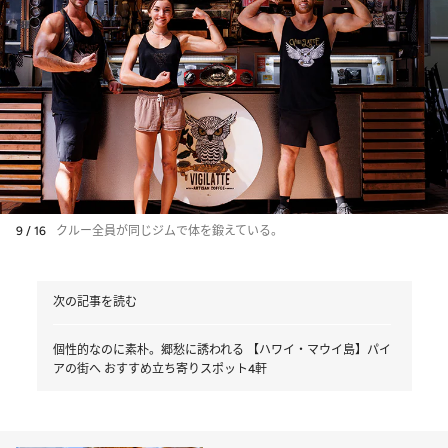
9 / 16
クルー全員が同じジムで体を鍛えている。
次の記事を読む
個性的なのに素朴。郷愁に誘われる 【ハワイ・マウイ島】パイ
アの街へ おすすめ立ち寄りスポット4軒