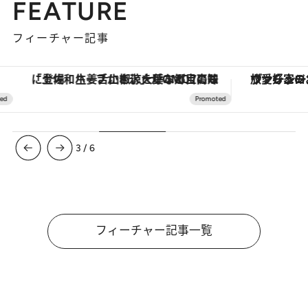
FEATURE
フィーチャー記事
「土佐和ハーブかき氷」がOMO7高知に登場！生姜、山椒、大葉など目にも舌にも涼を呼ぶ郷土の味
ヴァシュロン・コンスタンタン
3
/
6
フィーチャー記事一覧