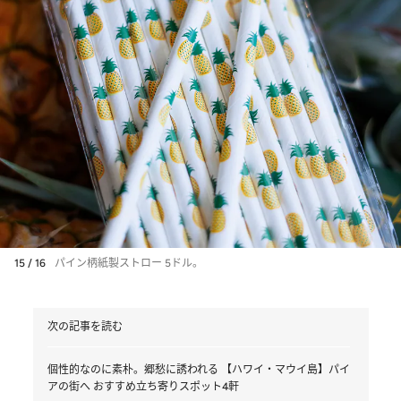
15 / 16
パイン柄紙製ストロー 5ドル。
次の記事を読む
個性的なのに素朴。郷愁に誘われる 【ハワイ・マウイ島】パイ
アの街へ おすすめ立ち寄りスポット4軒