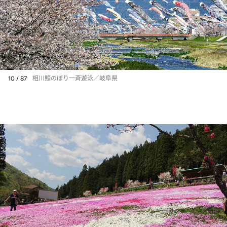
10 / 87
相川鯉のぼり一斉遊泳／岐阜県