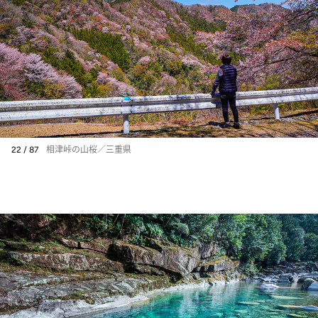
22 / 87
相津峠の山桜／三重県