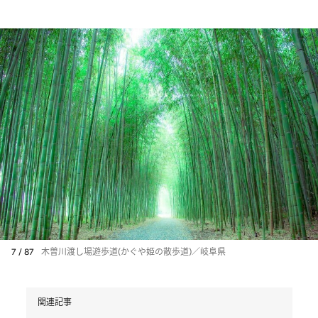
7 / 87
木曽川渡し場遊歩道(かぐや姫の散歩道)／岐阜県
関連記事