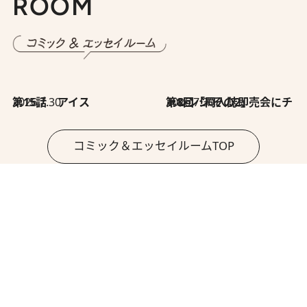
ROOM
2026.7.30
第15話 アイス
2026.7.30
第8回「同人誌即売会にチャレンジ その2」
コミック＆エッセイルームTOP