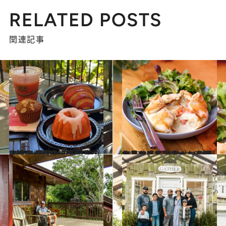
RELATED POSTS
関連記事
2023.3.13
ネクストハワイ旅行で行きたい 名門ホテル直営の2大ベーカリーを ハワイの達人が徹底解剖！
旅＆お出かけ
2023.3.11
ホノルルとは違った表情を見せる もうひとつのオアフを感じに北へ ノースショアの人気スポット5選
旅＆お出かけ