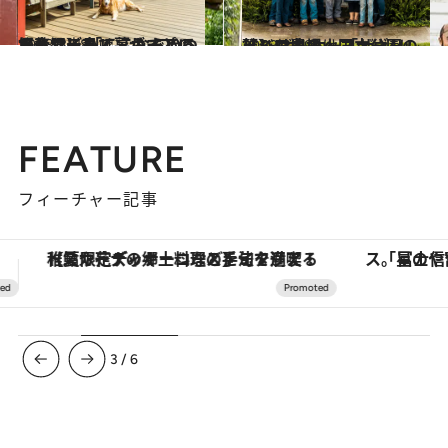
2023.3.18
【ハワイ島で暮らすという贅沢】 「ここならいつでもサーフィンが できるから」デール・ホープの場合
旅＆お出かけ
2023.3.19
【ハワイ火山国立公園の麓】 ボルケーノ・ヴィレッジの農場へ 「ザ・リリ・ハウス・ファーム」
旅＆お出かけ
FEATURE
フィーチャー記事
「星のや富士」でデジタルデトックス。冨士信仰の歴史を辿り、心身を調える。
【銀座で出合う最旬美容】美髪ケアや上質な眠
3
/
6