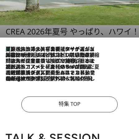
CREA 2026年夏号 やっぱり、ハワイ
【厳選旅コスメ】「多機能アイテムがメイン！」旅好き美容エディターが選んだ夏旅ベストコスメを発表【Mサイズジップ】
7 Hours Ago
2026.8.6
「荷物が増えるほど旅ストレスは増す」美容ジャーナリストがたどり着いた最終結論。“化粧品を劇的に減らす”感動の凝縮美容とは
2026.8.6
「旅先には金髪ウィッグを持参」日本と同じメイクでは損してる!? 美容ジャーナリストが提案する“掟破りの旅美容”とは
2026.8.6
【厳選旅コスメ】「身軽さ＆UV対策重視！」ヘアアーティストshucoが選んだ夏旅ベストコスメを発表【Mサイズジップ】
2026.8.5
【厳選旅コスメ】国内をあちこち移動する河井菜摘が選んだ夏旅ベストコスメ発表！「リラックスアイテムはマスト」【Mサイズジップ】
2026.8.4
【厳選旅コスメ】「紫外線＆乾燥対策しながらメイク感も！」ヘア＆メイクGeorgeが選んだ夏旅ベストコスメを発表！【Mサイズジップ】
特集 TOP
TALK & SESSION