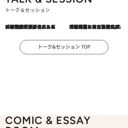
トーク＆セッション
2026.8.3
「今後値上げがあるとすれば…」「リスクがあるのは今年の冬」エネルギー専門家が語る、ホルムズ海峡封鎖が家庭にもたらす“ある心配”
2026.8.3
「住宅建てられない…」「サーチャージ料の高値が続いている」ホルムズ海峡封鎖による影響はいつまで続く？《エネルギー専門家に聞く“どうなる日本の暮らし”》
トーク&セッション TOP
COMIC & ESSAY