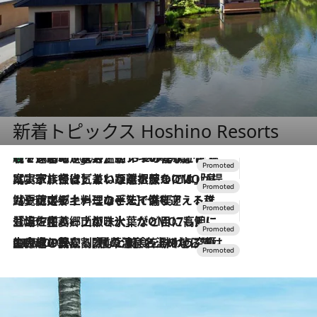
新着トピックス Hoshino Resorts
【トンボの足水浴】ヒノキの香りに包まれて涼感マックス！約13℃の湧水かけ流しを避暑地「星野温泉 トンボの湯」で体験
5 Hours Ago
2026.7.31
【ホテル帰省】という選択肢をOMOが提案。家族とほどよい距離を保つには「昼は実家、夜は気兼ねなくホテルで！」
2026.7.24
【夏限定ディナーコース】旬を迎える稚鮎や花ズッキーニなどをイタリア・トスカーナの郷土料理の手法で満喫！
2026.7.17
「土佐和ハーブかき氷」がOMO7高知に登場！生姜、山椒、大葉など目にも舌にも涼を呼ぶ郷土の味
2026.7.10
NEW OPEN！【界 草津】名湯の地に誕生。趣の異なる2種の温泉と上州ならではの会席・蕎麦割烹など美食を味わう究極の癒やし旅