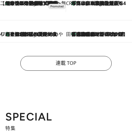
【CREA×星野リゾート】唯一無二。癒しと発見が待つ場所へ
【トンボの足水浴】ヒノキの香りに包まれて涼感マックス！約13℃の湧水かけ流しを避暑地「星野温泉 トンボの湯」で体験
5 Hours Ago
CREA'S CHOICE
「立川にも歌舞伎があるんだよ」 片岡仁左衛門・市川中車ら豪華座組みで4年目の立川立飛歌舞伎へ
7 Hours Ago
47都道府県の手みやげ ひんやりスイーツで夏を満喫
【京都府】この夏絶対食べたい 冷やしておいしいおやつ3選 ひと口目から心を掴む新緑のテリーヌ
7 Hours Ago
田中稲の勝手に再ブーム
「湘南乃風に憧れて」観客大盛上がりの“タオル回し”に、ラッパー顔負けの高速歌唱まで…さだまさし（74）のアグレッシブすぎる現在地
2026.8.7
連載 TOP
SPECIAL
特集