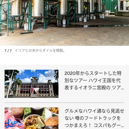
7 / 7
イリアヒの木からオイルを精製。
2020年からスタートした特
別なツアー ハワイ王国を代
表するイオラニ宮殿の ツア
ーで見える日本皇室との絆と
は？
グルメなハワイ通なら見逃せ
ない 噂のフードトラックを
つかまえろ！ コスパもグー