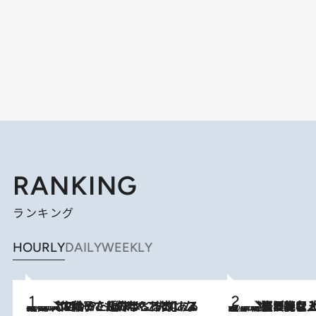
RANKING
ランキング
HOURLY
DAILY
WEEKLY
2026.8.5
【阿川佐和子さんの年とる力】なぜ70代で始めた趣味は“こんなに楽しい”のか？ ピアノ、俳句…スランプに陥っても続けられる“ある秘訣”とは
2026.8.5
【なぜ吉沢亮は「気配を消せる」のか？】興行収入208億の『国宝』を経て挑むミュージカル『ディア・エヴァン・ハンセン』。トップ俳優が舞台上でさらけ出した“孤独”とは