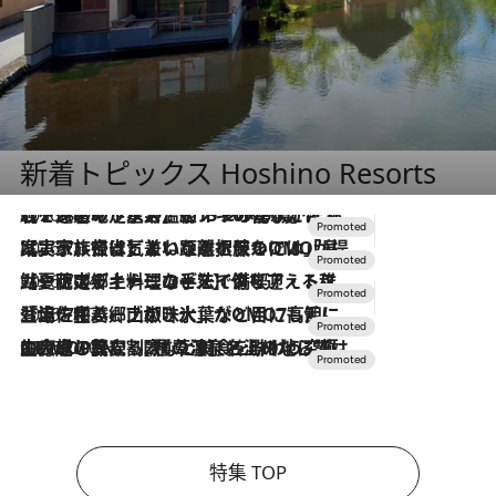
新着トピックス Hoshino Resorts
2026.8.7
【トンボの足水浴】ヒノキの香りに包まれて涼感マックス！約13℃の湧水かけ流しを避暑地「星野温泉 トンボの湯」で体験
2026.7.31
【ホテル帰省】という選択肢をOMOが提案。家族とほどよい距離を保つには「昼は実家、夜は気兼ねなくホテルで！」
2026.7.24
【夏限定ディナーコース】旬を迎える稚鮎や花ズッキーニなどをイタリア・トスカーナの郷土料理の手法で満喫！
2026.7.17
「土佐和ハーブかき氷」がOMO7高知に登場！生姜、山椒、大葉など目にも舌にも涼を呼ぶ郷土の味
2026.7.10
NEW OPEN！【界 草津】名湯の地に誕生。趣の異なる2種の温泉と上州ならではの会席・蕎麦割烹など美食を味わう究極の癒やし旅
特集 TOP