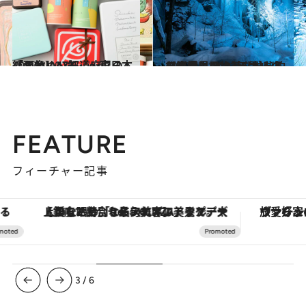
2022.3.10
【画像】47都道府県の「かわいい缶」～東日本総まとめ～
グルメ
2022.12.13
【青森県 2022年版】 冬の絶景・風物詩6選 まるで別世界のような神秘的な氷瀑
旅＆お出かけ
FEATURE
フィーチャー記事
【銀座で出合う最旬美容】美髪ケアや上質な眠り…セルフケアのアップデートから、特別な名入れギフトまで。大人のための「ReFa GINZA」クルーズ
ヴァシュロン・コンスタンタン
3
/
6