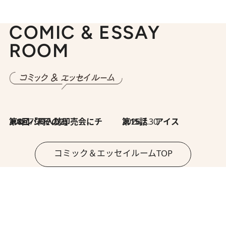
COMIC & ESSAY
ROOM
2026.7.30
第8回「同人誌即売会にチャレンジ その2」
2026.7.30
第15話 アイス
コミック＆エッセイルームTOP