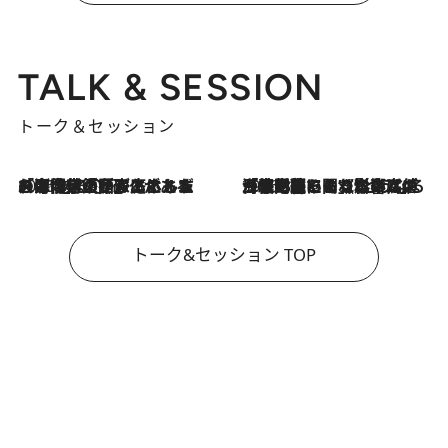
TALK & SESSION
トーク＆セッション
2026.8.3
「今後値上げがあるとすれば…」「リスクがあるのは今年の冬」エネルギー専門家が語る、ホルムズ海峡封鎖が家庭にもたらす“ある心配”
2026.8.3
「住宅建てられない…」「サーチャージ料の高値が続いている」ホルムズ海峡封鎖による影響はいつまで続く？《エネルギー専門家に聞く“どうなる日本の暮らし”》
トーク&セッション TOP