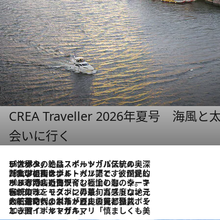
CREA Traveller 2026年夏号
会いに行く
2026.8.8
リスボンの絶品スイーツ「パステル・デ・ナタ」とは？ポルトガル伝統の奥深い世界へ
2026.7.27
「私の祖国はポルトガル語です」国民的詩人フェルナンド・ペソアと、彼が愛した文学の街を歩く
2026.7.26
ポルトガル近海が育む極上の海の幸。キリリと冷えた白ワインと愉しむ、シーフード専門店の贅沢
2026.7.22
伝統の味をモダンに昇華。高感度な地元客が集う、リスボンの最旬ガストロノミー
2026.7.21
大航海時代の栄華から、震災、独裁、そして革命へ。ポルトガル・首都リスボンの石畳に刻まれた「歴史の光と影」
2026.7.13
エッセイ・ヤマザキマリ「慎ましくも美しき国 ポルトガル」