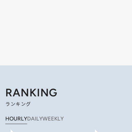
RANKING
ランキング
HOURLY
DAILY
WEEKLY