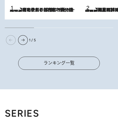
2026.8.3
《「文士の子ども被害者の会」発足！》阿川佐和子（72）が語る遠藤周作に北杜夫、劇作家・矢代静一の子どもたちの“文豪プライベート事件簿”
2026.8.8
「最後に見られてよかった」上野動物園の東園パンダ舎が解体前に特別公開。8月16日まで延長されたパネル展と共に辿る“半世紀”のパンダ飼育《解体工事の図面あり》
1 / 5
ランキング一覧
SERIES