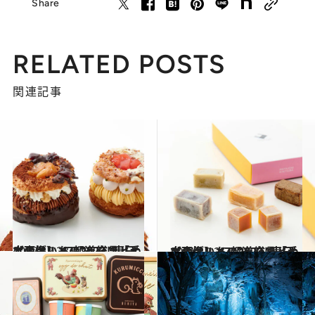
Share
RELATED POSTS
関連記事
2022.12.23
【画像】 47都道府県「手土産グルメ」2023 “東日本の旨いもの”を総まとめ
グルメ
2021.12.25
【画像】 47都道府県「手土産グルメ」2022 “東日本の旨いもの”を総まとめ
グルメ