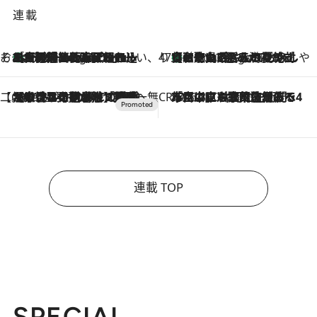
連載
そおだよおこの関西おいしい、おやつ紀行
［大阪府箕面市］一皿一皿目の前で仕上げられる、料理を巧みに組み込んだアシェットデセールコース「ミチル アシェット デセール（Michiru assiette dessert）」
7 Hours Ago
47都道府県の手みやげ ひんやりスイーツで夏を満喫
【和歌山県】この夏絶対食べたい 冷やしておいしいおやつ3選 みかんがごろっと丸ごと入ったジュレ
7 Hours Ago
【CREA×星野リゾート】唯一無二。癒しと発見が待つ場所へ
2026.8.7
【トンボの足水浴】ヒノキの香りに包まれて涼感マックス！約13℃の湧水かけ流しを避暑地「星野温泉 トンボの湯」で体験
CREA'S CHOICE
2026.8.7
「立川にも歌舞伎があるんだよ」 片岡仁左衛門・市川中車ら豪華座組みで4年目の立川立飛歌舞伎へ
連載 TOP
SPECIAL