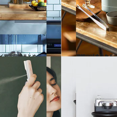
バイ家電図鑑まとめ
2022.4.30
理想の「オシャレ×実用性」が叶う 【最新キャンプグッズ5選】非
ライフスタイル