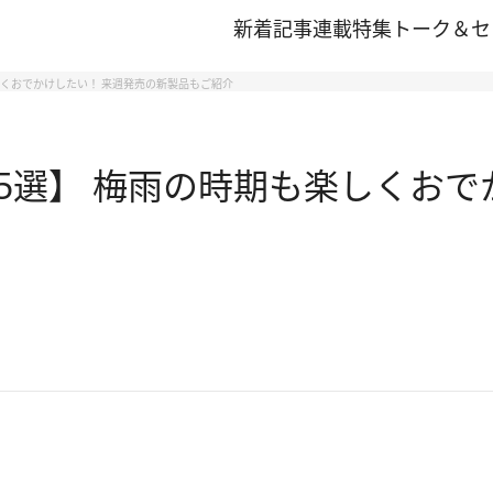
新着記事
連載
特集
トーク＆セ
しくおでかけしたい！ 来週発売の新製品もご紹介
5選】 梅雨の時期も楽しくおで