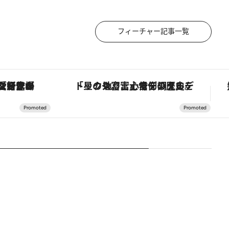
フィーチャー記事一覧
トックス。冨士信仰の歴史を辿り、心身を調える。
【銀座で出合う最旬美容】美髪ケアや上質な眠り…セルフケアのアップデートから、特別な名入れギフトまで。大人のための「ReFa GINZA」クルーズ