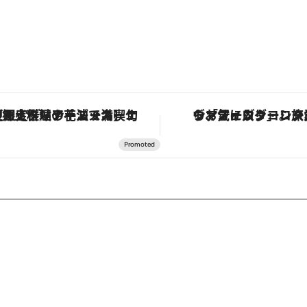
ヴァシュロン・コンスタンタン「オーヴァーシーズ・オートマティック」。旅愛好家のお気に入りコレクションから、ジェンダーレスな新作が登場
「星のや富士」でデジタルデ