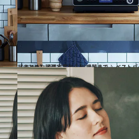
2026.1.17
【まとめ】調理家電からAV機器まで♪ ベスト
ライフスタイル