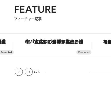
FEATURE
フィーチャー記事
場！生姜、山椒、大葉など目にも舌にも涼を呼ぶ郷土の味
【夏限定ディナーコース】旬を迎える稚鮎や花ズッキーニなどをイタリア・トスカーナの郷土料理の手法で満喫！
5
/
6