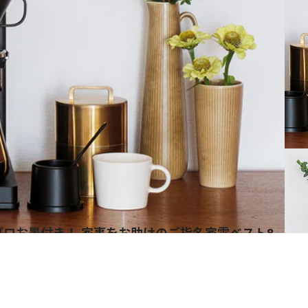
ロお墨付き！ 家事をお助けのご指名家電ベスト8