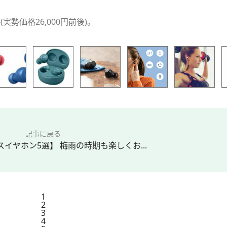
(実勢価格26,000円前後)。
記事に戻る
イヤホン5選】 梅雨の時期も楽しくお...
1
2
3
4