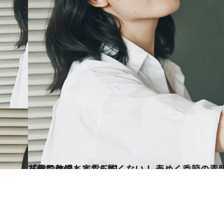
2022.2.26
花粉も乾燥も、もう怖くない！ 春めく季節の素肌を徹底ケア 【最新「素肌ケア」家電5選】
ライフスタイル