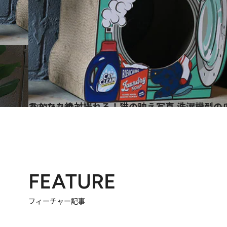
2021.1.25
あなたも絶対撮れる！猫の映え写真 洗濯機型の
ライフスタイル
FEATURE
フィーチャー記事