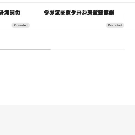
ヴァシュロン・コンスタンタン「オーヴァーシーズ・オートマティック」。旅愛好家のお気に入りコレクションから、ジェンダーレスな新作が登場
「大事なのは地域の意識を変えること」。ロレックス賞受賞の自然保護活動家が実現させたナイジェリアの自然環境の復活