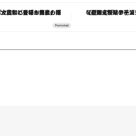
定ディナーコース】旬を迎える稚鮎や花ズッキーニなどをイタリア・トスカーナの郷土料理の手法で満喫！