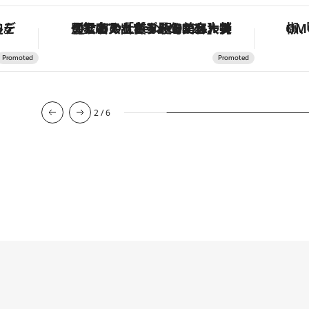
な名入れギフトまで。大人のための「ReFa GINZA」クルーズ
「土佐和ハーブかき氷」がOMO7高知に登場！生姜、山椒、大葉など目にも舌にも涼を呼ぶ郷土の味
【夏限
3
/
6