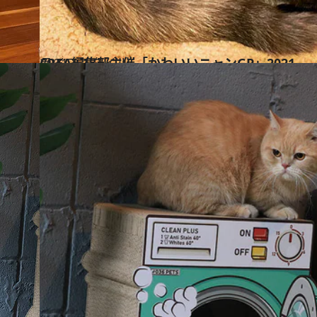
2021.2.18
CREA編集部主催「かわいいニャンGP」2021
ライフスタイル