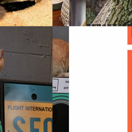
2020.10.25
【クスっと笑える猫画像50枚超】 動物写真家による面白にゃんこ画像まとめ
ライフスタイル