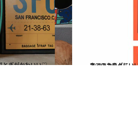
爪とぎがかわいい♡
2021.5.10
ネコのカラダにい
ライフスタイル