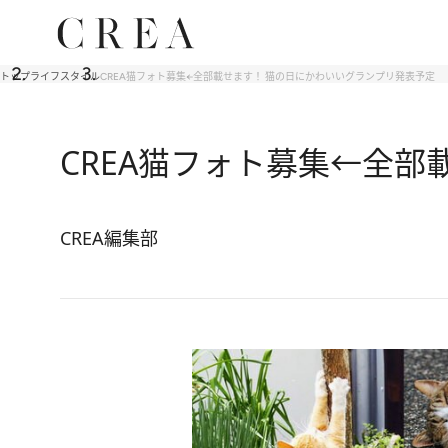
トップ
ライフスタイル
CREA猫フォト募集←全部載せます！ 猫の日にかわいいグランプリ発表予定
CREA猫フォト募集←全
CREA編集部