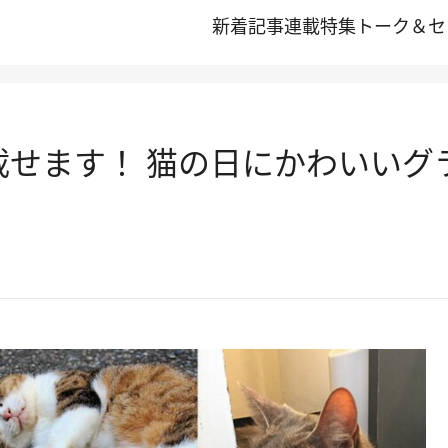
新着記事
連載
特集
トーク＆セ
部載せます！ 猫の日にかわいい