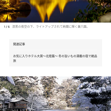
1 / 6
漆黒の夜空の下、ライトアップされて絢爛に輝く兼六園。
関連記事
お気に入りホテル大賞～北陸篇～ 冬の旨いもの満載の宿で絶品
旅