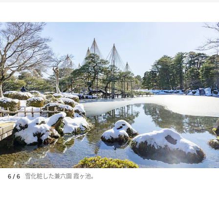
6 / 6
雪化粧した兼六園 霞ヶ池。