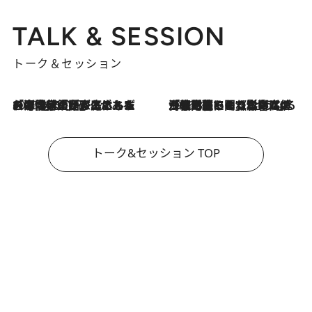
TALK & SESSION
トーク＆セッション
2026.8.3
「今後値上げがあるとすれば…」「リスクがあるのは今年の冬」エネルギー専門家が語る、ホルムズ海峡封鎖が家庭にもたらす“ある心配”
2026.8.3
「住宅建てられない…」「サーチャージ料の高値が続いている」ホルムズ海峡封鎖による影響はいつまで続く？《エネルギー専門家に聞く“どうなる日本の暮らし”》
トーク&セッション TOP