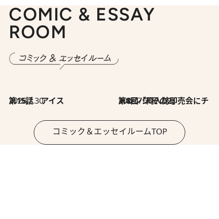
COMIC & ESSAY
ROOM
2026.7.30
第15話 アイス
2026.7.30
第8回「同人誌即売会にチャレンジ その2」
コミック＆エッセイルームTOP