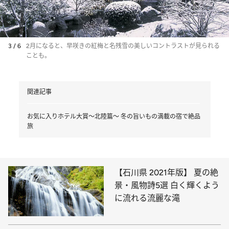
3 / 6
2月になると、早咲きの紅梅と名残雪の美しいコントラストが見られる
ことも。
関連記事
お気に入りホテル大賞～北陸篇～ 冬の旨いもの満載の宿で絶品
旅
【石川県 2021年版】 夏の絶
景・風物詩5選 白く輝くよう
に流れる流麗な滝