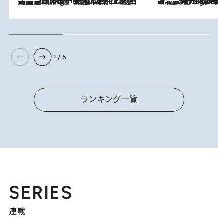
【間違いのない王道・東京土産】資生堂パーラー 銀座本店でのみ出会える銘菓5選《極上プディング・濃厚チーズケーキ・ボンボンショコラほか》
1 Hour Ago
《北欧の人々の幸福度が高いのは…》元デンマーク親善大使が出会った“心が満たされる暮らし”「いいかげんにヒュッゲしなさい！」
1 Hour Ago
1 / 5
ランキング一覧
SERIES
連載