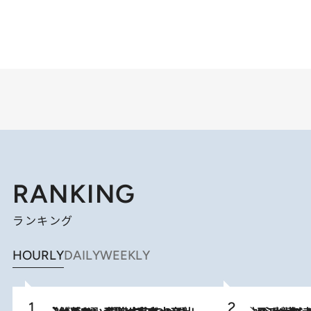
RANKING
ランキング
HOURLY
DAILY
WEEKLY