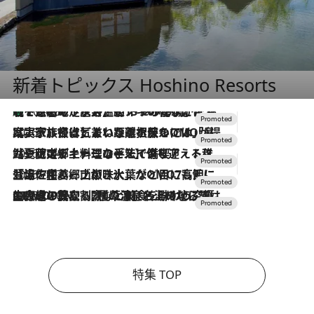
新着トピックス Hoshino Resorts
【トンボの足水浴】ヒノキの香りに包まれて涼感マックス！約13℃の湧水かけ流しを避暑地「星野温泉 トンボの湯」で体験
2026.8.7
2026.7.31
【ホテル帰省】という選択肢をOMOが提案。家族とほどよい距離を保つには「昼は実家、夜は気兼ねなくホテルで！」
2026.7.24
【夏限定ディナーコース】旬を迎える稚鮎や花ズッキーニなどをイタリア・トスカーナの郷土料理の手法で満喫！
2026.7.17
「土佐和ハーブかき氷」がOMO7高知に登場！生姜、山椒、大葉など目にも舌にも涼を呼ぶ郷土の味
2026.7.10
NEW OPEN！【界 草津】名湯の地に誕生。趣の異なる2種の温泉と上州ならではの会席・蕎麦割烹など美食を味わう究極の癒やし旅
特集 TOP