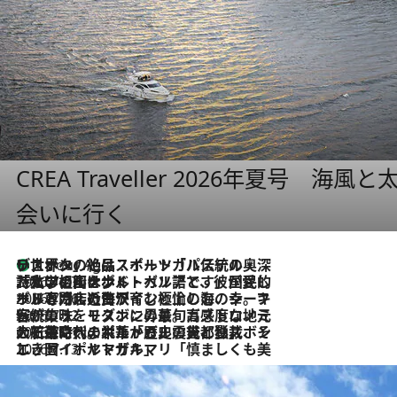
CREA Traveller 2026年夏号
会いに行く
リスボンの絶品スイーツ「パステル・デ・ナタ」とは？ポルトガル伝統の奥深い世界へ
1 Hour Ago
2026.7.27
「私の祖国はポルトガル語です」国民的詩人フェルナンド・ペソアと、彼が愛した文学の街を歩く
2026.7.26
ポルトガル近海が育む極上の海の幸。キリリと冷えた白ワインと愉しむ、シーフード専門店の贅沢
2026.7.22
伝統の味をモダンに昇華。高感度な地元客が集う、リスボンの最旬ガストロノミー
2026.7.21
大航海時代の栄華から、震災、独裁、そして革命へ。ポルトガル・首都リスボンの石畳に刻まれた「歴史の光と影」
2026.7.13
エッセイ・ヤマザキマリ「慎ましくも美しき国 ポルトガル」