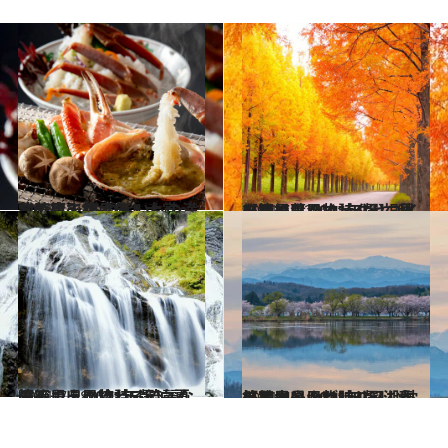
2021.12.16
お気に入りホテル大賞～北陸篇～ 冬の旨いもの満載の宿で絶品旅
旅＆お出かけ
2021.10.22
【石川県 2021年版】 秋の絶景・風物詩4選 視界を埋め尽くすメタセコイアの紅葉
旅＆お出かけ
2021.7.18
【石川県 2021年版】 夏の絶景・風物詩5選 白く輝くように流れる流麗な滝
旅＆お出かけ
2021.4.2
【石川県 2021年版】 春の絶景・風物詩4選 湖に桜並木と山が映り込む耽美な風景
旅＆お出かけ