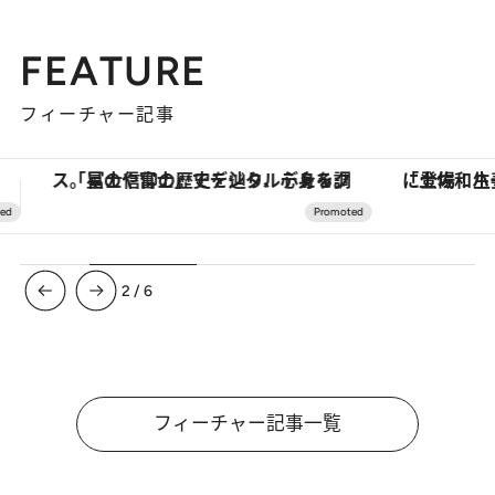
FEATURE
フィーチャー記事
「土佐和ハーブかき氷」がOMO7高知に登場！生姜、山椒、大葉など目にも舌にも涼を呼ぶ郷土の味
【夏限定ディナーコース】旬を迎
3
/
6
フィーチャー記事一覧