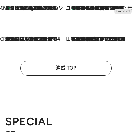
47都道府県の手みやげ ひんやりスイーツで夏を満喫
【兵庫県】この夏絶対食べたい 冷やしておいしいおやつ3選 淡路島の恵みをジェラートに集約
1 Hour Ago
【CREA×星野リゾート】唯一無二。癒しと発見が待つ場所へ
【トンボの足水浴】ヒノキの香りに包まれて涼感マックス！約13℃の湧水かけ流しを避暑地「星野温泉 トンボの湯」で体験
2026.8.7
CREA'S CHOICE
2026.8.7
「立川にも歌舞伎があるんだよ」 片岡仁左衛門・市川中車ら豪華座組みで4年目の立川立飛歌舞伎へ
田中稲の勝手に再ブーム
2026.8.7
「湘南乃風に憧れて」観客大盛上がりの“タオル回し”に、ラッパー顔負けの高速歌唱まで…さだまさし（74）のアグレッシブすぎる現在地
連載 TOP
SPECIAL