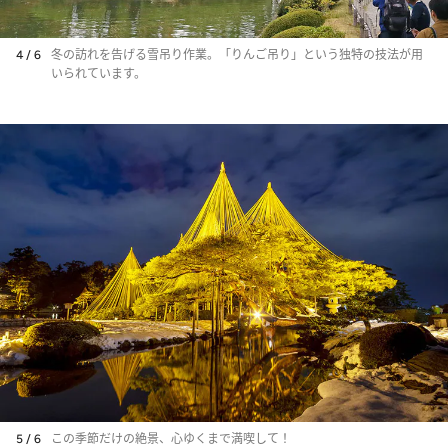
4 / 6
冬の訪れを告げる雪吊り作業。「りんご吊り」という独特の技法が用
いられています。
5 / 6
この季節だけの絶景、心ゆくまで満喫して！