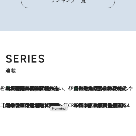
ランキング一覧
SERIES
連載
そおだよおこの関西おいしい、おやつ紀行
［大阪府箕面市］一皿一皿目の前で仕上げられる、料理を巧みに組み込んだアシェットデセールコース「ミチル アシェット デセール（Michiru assiette dessert）」
6 Hours Ago
47都道府県の手みやげ ひんやりスイーツで夏を満喫
【和歌山県】この夏絶対食べたい 冷やしておいしいおやつ3選 みかんがごろっと丸ごと入ったジュレ
6 Hours Ago
【CREA×星野リゾート】唯一無二。癒しと発見が待つ場所へ
2026.8.7
【トンボの足水浴】ヒノキの香りに包まれて涼感マックス！約13℃の湧水かけ流しを避暑地「星野温泉 トンボの湯」で体験
CREA'S CHOICE
2026.8.7
「立川にも歌舞伎があるんだよ」 片岡仁左衛門・市川中車ら豪華座組みで4年目の立川立飛歌舞伎へ