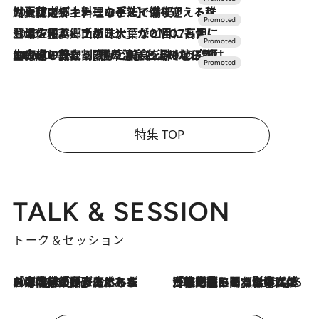
2026.7.24
【夏限定ディナーコース】旬を迎える稚鮎や花ズッキーニなどをイタリア・トスカーナの郷土料理の手法で満喫！
2026.7.17
「土佐和ハーブかき氷」がOMO7高知に登場！生姜、山椒、大葉など目にも舌にも涼を呼ぶ郷土の味
2026.7.10
NEW OPEN！【界 草津】名湯の地に誕生。趣の異なる2種の温泉と上州ならではの会席・蕎麦割烹など美食を味わう究極の癒やし旅
特集 TOP
TALK & SESSION
トーク＆セッション
2026.8.3
「今後値上げがあるとすれば…」「リスクがあるのは今年の冬」エネルギー専門家が語る、ホルムズ海峡封鎖が家庭にもたらす“ある心配”
2026.8.3
「住宅建てられない…」「サーチャージ料の高値が続いている」ホルムズ海峡封鎖による影響はいつまで続く？《エネルギー専門家に聞く“どうなる日本の暮らし”》