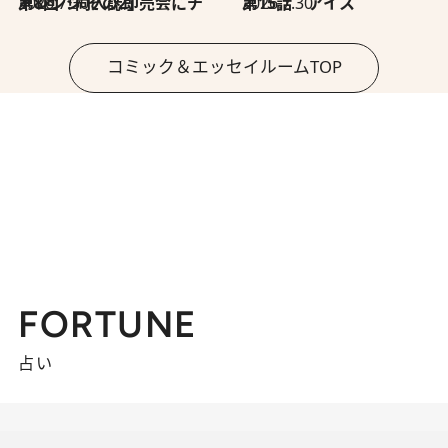
2026.7.30
第8回「同人誌即売会にチャレンジ その2」
2026.7.30
第15話 アイス
コミック＆エッセイルームTOP
FORTUNE
占い