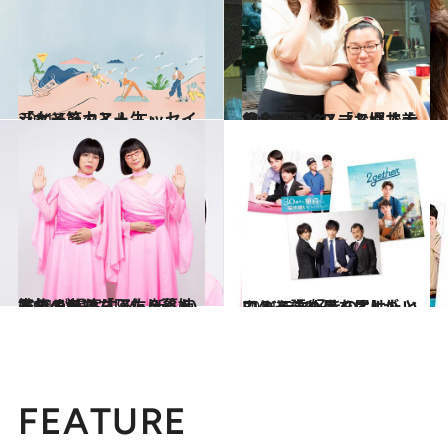
2021.5.6
ジェーン・スー エッセイ 「女と筋力と人生」
ライフスタイル
2021.10.22
ジェーン・スー＆堀井美香と100人の 「おばさん」フェイスマスクで大集合
カルチャー
2021.11.29
人気ドラマ「阿佐ヶ谷姉妹ののほほんふたり暮らし」 が提案する、新しい家族のかたち
カルチャー
2021.10.3
このときめきを届けたい BLドラマ好きの3人が とことん語り尽くす！
カルチャー
FEATURE