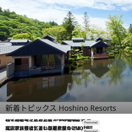
新着トピックス Hoshino Resorts
2026.8.7
【トンボの足水浴】ヒノキの香りに包まれて涼感マックス！約13℃の湧水かけ流しを避暑地「星野温泉 トンボの湯」で体験
2026.7.31
【ホテル帰省】という選択肢をOMOが提案。家族とほどよい距離を保つには「昼は実家、夜は気兼ねなくホテルで！」