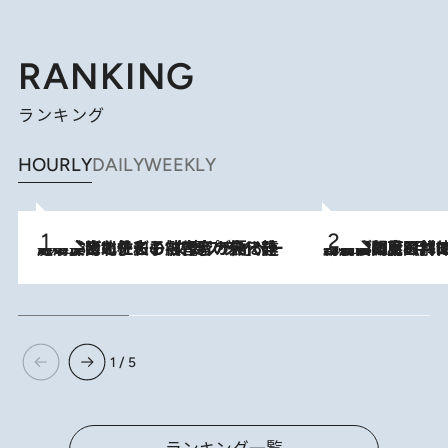
RANKING
ランキング
HOURLY
DAILY
WEEKLY
2026.8.3
《「文士の子ども被害者の会」発足！》阿川佐和子（72）が語る遠藤周作に北杜夫、劇作家・矢代静一の子どもたちの“文豪プライベート事件簿”
2026.8.8
「最後に見られてよかった」上野動物園の東園パンダ舎が解体前に特別公開。8月16日まで延長されたパネル展と共に辿る“半世紀”のパンダ飼育《解体工事の図面あり》
1 / 5