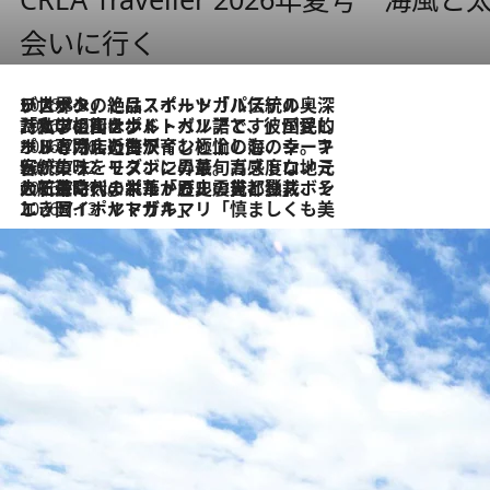
会いに行く
2026.8.8
リスボンの絶品スイーツ「パステル・デ・ナタ」とは？ポルトガル伝統の奥深い世界へ
2026.7.27
「私の祖国はポルトガル語です」国民的詩人フェルナンド・ペソアと、彼が愛した文学の街を歩く
2026.7.26
ポルトガル近海が育む極上の海の幸。キリリと冷えた白ワインと愉しむ、シーフード専門店の贅沢
2026.7.22
伝統の味をモダンに昇華。高感度な地元客が集う、リスボンの最旬ガストロノミー
2026.7.21
大航海時代の栄華から、震災、独裁、そして革命へ。ポルトガル・首都リスボンの石畳に刻まれた「歴史の光と影」
2026.7.13
エッセイ・ヤマザキマリ「慎ましくも美しき国 ポルトガル」