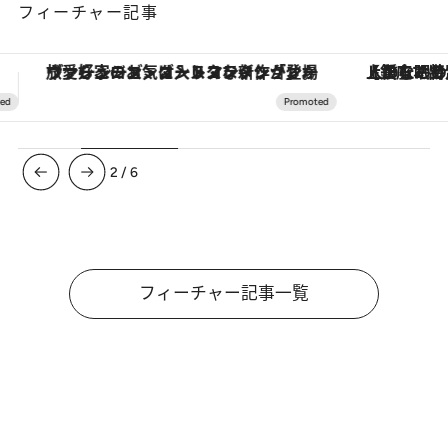
フィーチャー記事
【銀座で出合う最旬美容】美髪ケアや上質な眠り…セルフケアのアップデートから、特別な名入れギフトまで。大人のための「ReFa GINZA」クルーズ
3
/
6
フィーチャー記事一覧