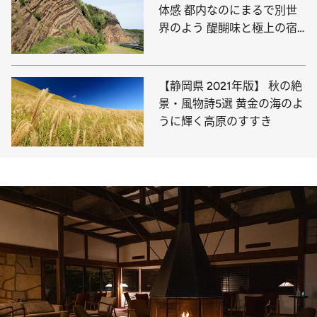
体感 都内なのにまるで別世
界のよう 醍醐味と極上の宿
をご紹介！
【静岡県 2021年版】 秋の絶
景・風物詩5選 黄金の海のよ
うに輝く高原のすすき