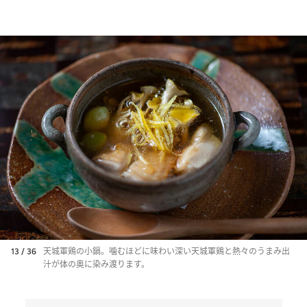
13 / 36
天城軍鶏の小鍋。噛むほどに味わい深い天城軍鶏と熱々のうまみ出
汁が体の奥に染み渡ります。