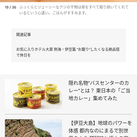
19 / 36
ふっくらとジューシーなアジの干物は骨をすべて取り除いてくれて
いるという心遣い。ごはんがすすみます。
関連記事
お気に入りホテル大賞 熱海・伊豆篇 “お籠り”したくなる絶品宿
で休日を
隠れ名物“バスセンターのカ
レー”とは？ 東日本の「ご当
地カレー」集めてみた
【伊豆大島】地球のパワーを
体感 都内なのにまるで別世