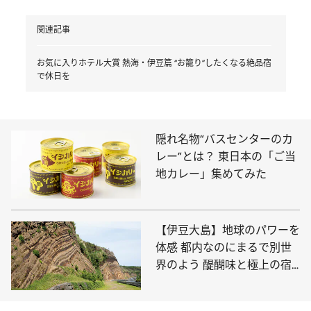
関連記事
お気に入りホテル大賞 熱海・伊豆篇 “お籠り”したくなる絶品宿
で休日を
隠れ名物“バスセンターのカ
レー”とは？ 東日本の「ご当
地カレー」集めてみた
【伊豆大島】地球のパワーを
体感 都内なのにまるで別世
界のよう 醍醐味と極上の宿
をご紹介！