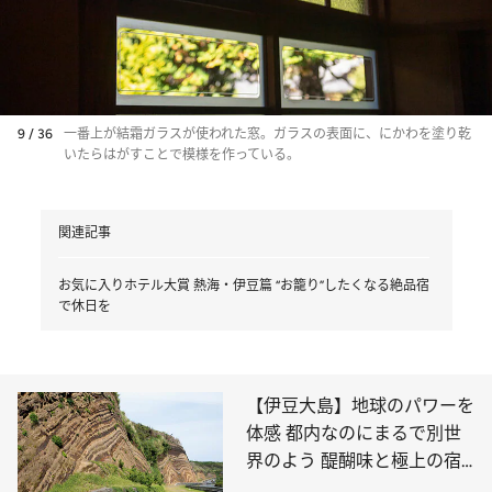
9 / 36
一番上が結霜ガラスが使われた窓。ガラスの表面に、にかわを塗り乾
いたらはがすことで模様を作っている。
関連記事
お気に入りホテル大賞 熱海・伊豆篇 “お籠り”したくなる絶品宿
で休日を
【伊豆大島】地球のパワーを
体感 都内なのにまるで別世
界のよう 醍醐味と極上の宿
をご紹介！