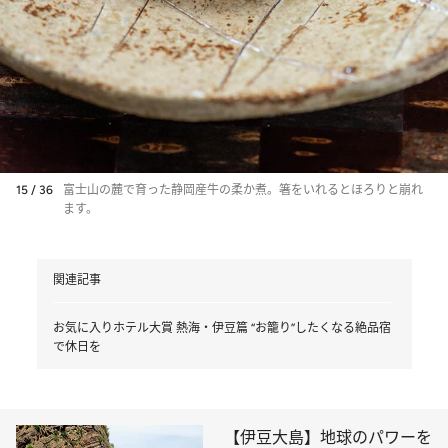
15 / 36
富士山の麓で育った静岡産牛の柔か煮。箸をいれるとほろりと崩れ
ます。
関連記事
お気に入りホテル大賞 熱海・伊豆篇 “お籠り”したくなる絶品宿
で休日を
【伊豆大島】地球のパワーを