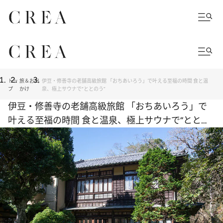
トッ
旅＆お出
伊豆・修善寺の老舗高級旅館 「おちあいろう」で叶える至福の時間 食と温
プ
かけ
泉、極上サウナで“ととのう”
伊豆・修善寺の老舗高級旅館 「おちあいろう」で
叶える至福の時間 食と温泉、極上サウナで“ととの
う”