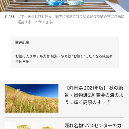
11 / 36
ツアー後少しひと休み。館内に用意されている軽食や飲み物は自由に
堪能することができる。
関連記事
お気に入りホテル大賞 熱海・伊豆篇 “お籠り”したくなる絶品宿
で休日を
【静岡県 2021年版】 秋の絶
景・風物詩5選 黄金の海のよ
うに輝く高原のすすき
隠れ名物“バスセンターのカ