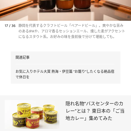
17 / 36
静岡を代表するクラフトビール「ベアードビール」。爽やかな苦み
のあるIPAや、アロマ香るセッションエール、燻した麦がアクセント
になるスタウト系。お好みの味を食前後で分けて堪能しても。
関連記事
お気に入りホテル大賞 熱海・伊豆篇 “お籠り”したくなる絶品宿
で休日を
隠れ名物“バスセンターのカ
レー”とは？ 東日本の「ご当
地カレー」集めてみた