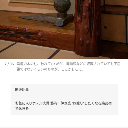
7 / 36
紫檀の木の柱。触れてOKだが、博物館などに収蔵されていても不思
議ではないくらいのものが、ここかしこに。
関連記事
お気に入りホテル大賞 熱海・伊豆篇 “お籠り”したくなる絶品宿
で休日を