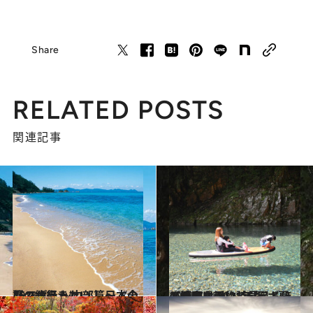
Share
RELATED POSTS
関連記事
2021.8.7
いつか行きたい！ 日本の夏の絶景 ～中部篇～《全45スポット》
旅＆お出かけ
2021.7.15
【岐阜県 2021年版】 夏の絶景・風物詩5選 ボートが宙に浮いて見えるほど透明な川
旅＆お出かけ