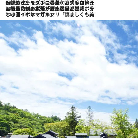
2026.7.22
伝統の味をモダンに昇華。高感度な地元客が集う、リスボンの最旬ガストロノミー
2026.7.21
大航海時代の栄華から、震災、独裁、そして革命へ。ポルトガル・首都リスボンの石畳に刻まれた「歴史の光と影」
2026.7.13
エッセイ・ヤマザキマリ「慎ましくも美しき国 ポルトガル」