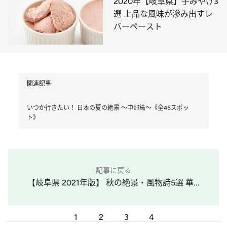
2020年【岐阜県】手みやげ3
選 上品な風味が滲み出すレ
バーペースト
関連記事
いつか行きたい！ 日本の夏の絶景 ～中部篇～《全45スポッ
ト》
記事に戻る
【岐阜県 2021年版】 秋の絶景・風物詩5選 華...
1
2
3
4