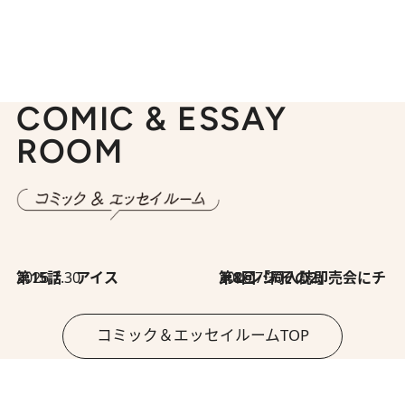
COMIC & ESSAY
ROOM
2026.7.30
第15話 アイス
2026.7.30
第8回「同人誌即売会にチャレンジ その2」
コミック＆エッセイルームTOP