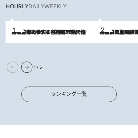
HOURLY
DAILY
WEEKLY
2026.8.3
《「文士の子ども被害者の会」発足！》阿川佐和子（72）が語る遠藤周作に北杜夫、劇作家・矢代静一の子どもたちの“文豪プライベート事件簿”
2026.8.8
「最後に見られてよかった」上野動物園の東園パンダ舎が解体前に特別公開。8月16日まで延長されたパネル展と共に辿る“半世紀”のパンダ飼育《解体工事の図面あり》
1 / 5
ランキング一覧