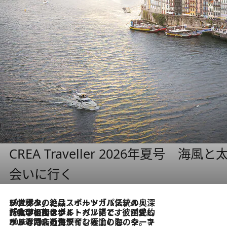
CREA Traveller 2026年夏号
会いに行く
2026.8.8
リスボンの絶品スイーツ「パステル・デ・ナタ」とは？ポルトガル伝統の奥深い世界へ
2026.7.27
「私の祖国はポルトガル語です」国民的詩人フェルナンド・ペソアと、彼が愛した文学の街を歩く
2026.7.26
ポルトガル近海が育む極上の海の幸。キリリと冷えた白ワインと愉しむ、シーフード専門店の贅沢