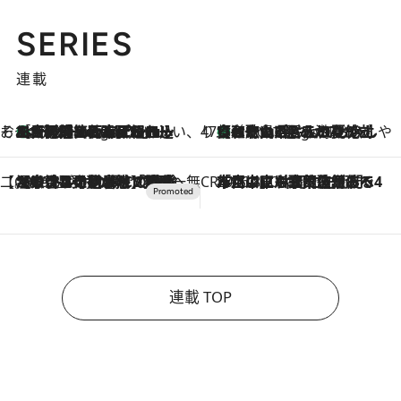
SERIES
連載
そおだよおこの関西おいしい、おやつ紀行
［大阪府箕面市］一皿一皿目の前で仕上げられる、料理を巧みに組み込んだアシェットデセールコース「ミチル アシェット デセール（Michiru assiette dessert）」
4 Hours Ago
47都道府県の手みやげ ひんやりスイーツで夏を満喫
【和歌山県】この夏絶対食べたい 冷やしておいしいおやつ3選 みかんがごろっと丸ごと入ったジュレ
4 Hours Ago
【CREA×星野リゾート】唯一無二。癒しと発見が待つ場所へ
2026.8.7
【トンボの足水浴】ヒノキの香りに包まれて涼感マックス！約13℃の湧水かけ流しを避暑地「星野温泉 トンボの湯」で体験
CREA'S CHOICE
2026.8.7
「立川にも歌舞伎があるんだよ」 片岡仁左衛門・市川中車ら豪華座組みで4年目の立川立飛歌舞伎へ
連載 TOP