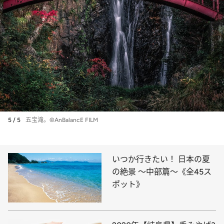
5 / 5
五宝滝。©AnBalancE FILM
いつか行きたい！ 日本の夏
の絶景 ～中部篇～《全45ス
ポット》