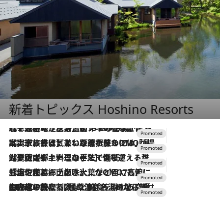
新着トピックス Hoshino Resorts
2026.8.7
【トンボの足水浴】ヒノキの香りに包まれて涼感マックス！約13℃の湧水かけ流しを避暑地「星野温泉 トンボの湯」で体験
2026.7.31
【ホテル帰省】という選択肢をOMOが提案。家族とほどよい距離を保つには「昼は実家、夜は気兼ねなくホテルで！」
2026.7.24
【夏限定ディナーコース】旬を迎える稚鮎や花ズッキーニなどをイタリア・トスカーナの郷土料理の手法で満喫！
2026.7.17
「土佐和ハーブかき氷」がOMO7高知に登場！生姜、山椒、大葉など目にも舌にも涼を呼ぶ郷土の味
2026.7.10
NEW OPEN！【界 草津】名湯の地に誕生。趣の異なる2種の温泉と上州ならではの会席・蕎麦割烹など美食を味わう究極の癒やし旅