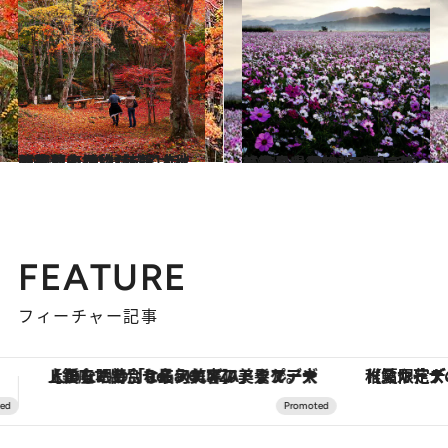
2021.10.12
【京都府 2021年版】 秋の絶景・風物詩5選 木々と落葉の絨毯が描く赤く雅な景色
旅＆お出かけ
2021.10.13
【奈良県 2021年版】 秋の絶景・風物詩5選 コスモスと大和三山のコラボ美景
旅＆お出かけ
FEATURE
フィーチャー記事
【夏限定ディナーコース】旬を迎える稚鮎や花ズッキーニなどをイタリア・トスカーナの郷土料理の手法で満喫！