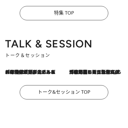
特集 TOP
TALK & SESSION
トーク＆セッション
2026.8.3
「今後値上げがあるとすれば…」「リスクがあるのは今年の冬」エネルギー専門家が語る、ホルムズ海峡封鎖が家庭にもたらす“ある心配”
2026.8.3
「住宅建てられない…」「サーチャージ料の高値が続いている」ホルムズ海峡封鎖による影響はいつまで続く？《エネルギー専門家に聞く“どうなる日本の暮らし”》
トーク&セッション TOP