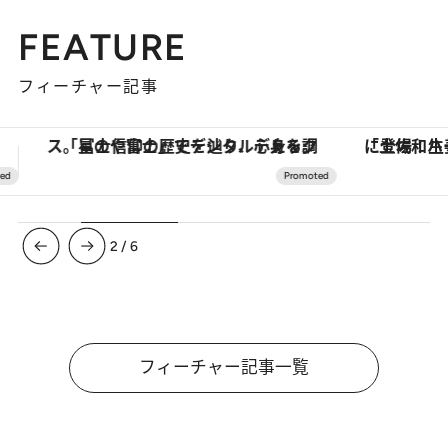
FEATURE
フィーチャー記事
「土佐和ハーブかき氷」がOMO7高知に登場！生姜、山椒、大葉など目にも舌にも涼を呼ぶ郷土の味
ヴァシュロン・コンスタンタン
3
/
6
フィーチャー記事一覧