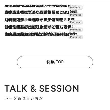
2026.8.7
【トンボの足水浴】ヒノキの香りに包まれて涼感マックス！約13℃の湧水かけ流しを避暑地「星野温泉 トンボの湯」で体験
2026.7.31
【ホテル帰省】という選択肢をOMOが提案。家族とほどよい距離を保つには「昼は実家、夜は気兼ねなくホテルで！」
2026.7.24
【夏限定ディナーコース】旬を迎える稚鮎や花ズッキーニなどをイタリア・トスカーナの郷土料理の手法で満喫！
2026.7.17
「土佐和ハーブかき氷」がOMO7高知に登場！生姜、山椒、大葉など目にも舌にも涼を呼ぶ郷土の味
2026.7.10
NEW OPEN！【界 草津】名湯の地に誕生。趣の異なる2種の温泉と上州ならではの会席・蕎麦割烹など美食を味わう究極の癒やし旅
特集 TOP
TALK & SESSION
トーク＆セッション