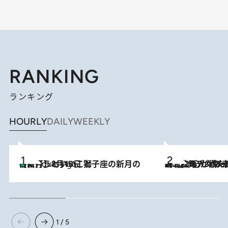
RANKING
ランキング
HOURLY
DAILY
WEEKLY
【新月】8月13日 獅子座の新月の日に行うといいこと
4 Hours Ago
2026.8.8
《北欧の人々の幸福度が高いのは…》元デンマーク親善大使が出会った“心が満たされる暮らし”「いいかげんにヒュッゲしなさい！」
1 / 5