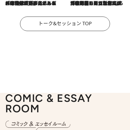
2026.8.3
「今後値上げがあるとすれば…」「リスクがあるのは今年の冬」エネルギー専門家が語る、ホルムズ海峡封鎖が家庭にもたらす“ある心配”
2026.8.3
「住宅建てられない…」「サーチャージ料の高値が続いている」ホルムズ海峡封鎖による影響はいつまで続く？《エネルギー専門家に聞く“どうなる日本の暮らし”》
トーク&セッション TOP
COMIC & ESSAY
ROOM