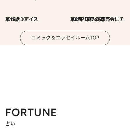
2026.7.30
第15話 アイス
2026.7.30
第8回「同人誌即売会にチャレンジ その2」
コミック＆エッセイルームTOP
FORTUNE
占い