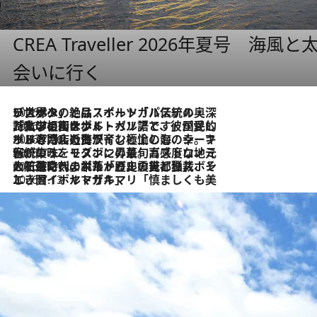
CREA Traveller 2026年夏号
会いに行く
2026.8.8
リスボンの絶品スイーツ「パステル・デ・ナタ」とは？ポルトガル伝統の奥深い世界へ
2026.7.27
「私の祖国はポルトガル語です」国民的詩人フェルナンド・ペソアと、彼が愛した文学の街を歩く
2026.7.26
ポルトガル近海が育む極上の海の幸。キリリと冷えた白ワインと愉しむ、シーフード専門店の贅沢
2026.7.22
伝統の味をモダンに昇華。高感度な地元客が集う、リスボンの最旬ガストロノミー
2026.7.21
大航海時代の栄華から、震災、独裁、そして革命へ。ポルトガル・首都リスボンの石畳に刻まれた「歴史の光と影」
2026.7.13
エッセイ・ヤマザキマリ「慎ましくも美しき国 ポルトガル」