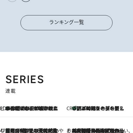
ランキング一覧
SERIES
連載
ビューティいいもの集め EDITORS' BEST
35℃超えの日の夜、枕にひと吹き！ BAUMのルームスプレーが、ひのきの香りで心まで解きほぐす
2026.8.10
CREA'S CHOICE
「眠る時刻をセットする」——眠りの前を整える、バルミューダの新しいアプローチ
2026.8.10
47都道府県の手みやげ ひんやりスイーツで夏を満喫
【岡山県】この夏絶対食べたい 冷やしておいしいおやつ3選 フルーツが主役のプリンやアイスが勢揃い
2026.8.10
そおだよおこの関西おいしい、おやつ紀行
2026.8.9
［大阪府箕面市］一皿一皿目の前で仕上げられる、料理を巧みに組み込んだアシェットデセールコース「ミチル アシェット デセール（Michiru assiette dessert）」