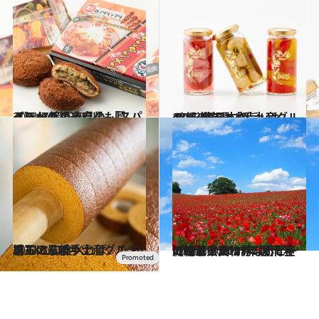
2021.7.1
《ほかの都道府県も見る》47都道府県の 「スパイシーグルメ」
グルメ
2021.1.18
47都道府県「手土産グルメ」 “東日本の旨いもの”を総まとめ
グルメ
2021.3.31
埼玉の最新手土産グルメ7選 ひと口食べれば、たちまちにんまり♡
グルメ
2021.3.20
【埼玉県 2021年版】 春の絶景・風物詩5選 青空に映える真っ赤なポピーの絨毯
旅＆お出かけ