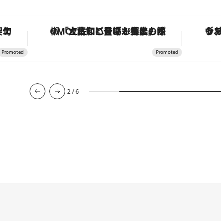
も涼を呼ぶ郷土の味
ヴァシュロン・コンスタンタン「オーヴァーシーズ・オートマティック」。旅愛好家のお気に入りコレクションから、ジェンダーレスな新作が登場
3
/
6