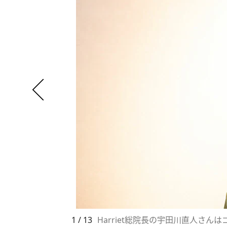
1 / 13
Harriet総院長の宇田川直人さん