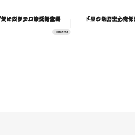
「星のや富士」でデジタルデトックス。冨士信仰の歴史を辿り、心身を調える。