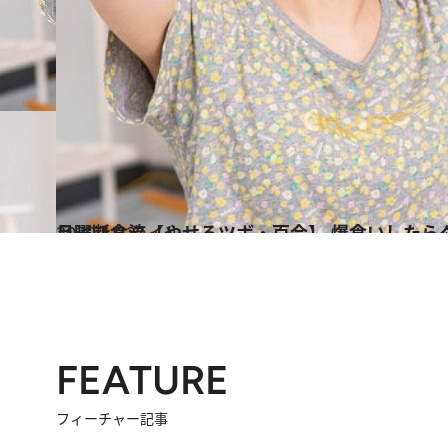
2020.11.2
月曜断食流【やせるツボ・百会】 爆食いしたら
ライフスタイル
FEATURE
フィーチャー記事