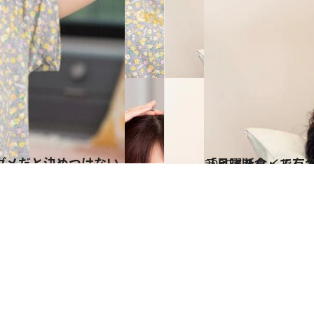
ダメだと決めつけない
2020.6.8
「月曜断食」で有
ライフスタイル