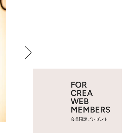
FOR
CREA
WEB
MEMBERS
会員限定プレゼント
2 / 13
BEFORE：体重 52.9kg／体