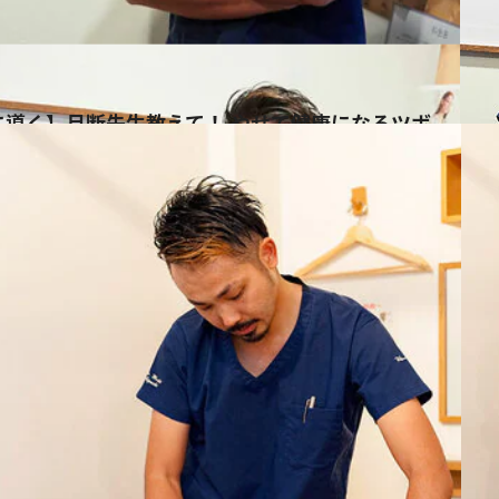
に導く】月断先生教えて！ やせて健康になるツボ