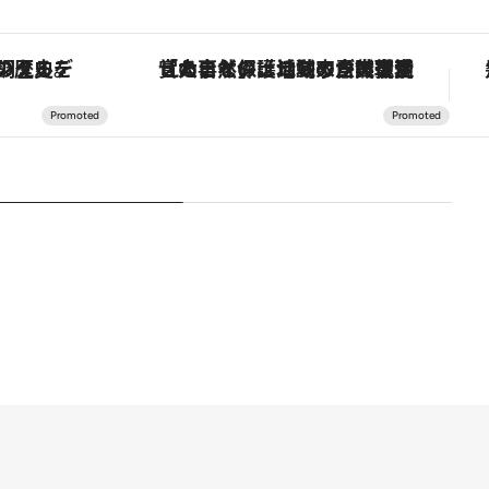
「大事なのは地域の意識を変えること」。ロレックス賞受賞の自然保護活動家が実現させたナイジェリアの自然環境の復活
【銀座で出合う最旬美容】美髪ケアや上質な眠り…セルフケアのアップデートから、特別な名入れギフトまで。大人のための「ReFa GINZA」クルーズ