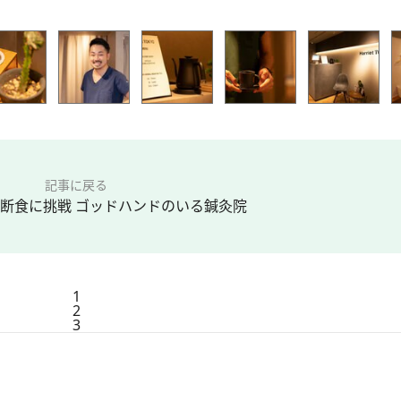
記事に戻る
日断食に挑戦 ゴッドハンドのいる鍼灸院
1
2
3