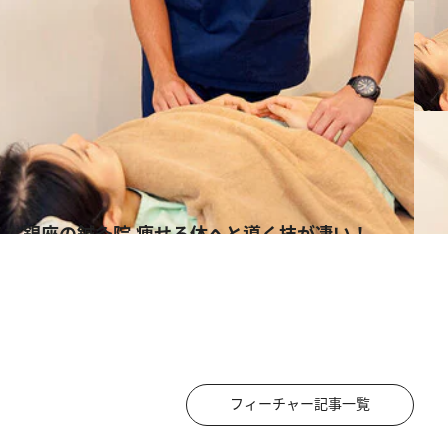
名な銀座の鍼灸院 痩せる体へと導く技が凄い！
フィーチャー記事一覧