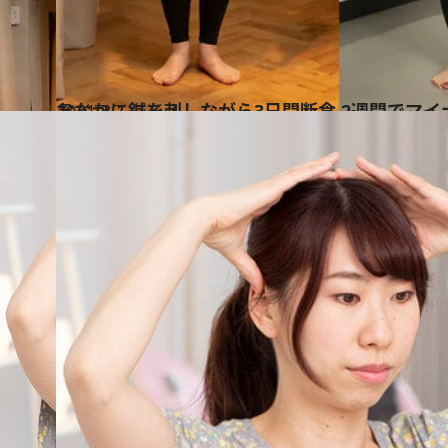
2021.3.1
おなかに鍼を刺しながら3日間断食 2週間でマイ
ライフスタイル