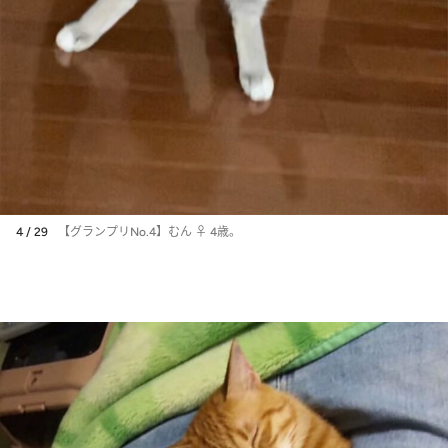
4 / 29
【グランプリNo.4】むん ♀ 4歳。