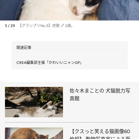
5 / 29
【グランプリNo.5】虎徹 ♂ 2歳。
関連記事
CREA編集部主催「かわいいニャンGP」
佐々木まことの 犬猫脱力写
真館
【クスっと笑える猫画像60