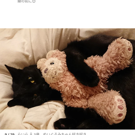
線の前に😊
9 / 29
らいら ♀ 3歳。ぬいぐるみちゃん好き好き。