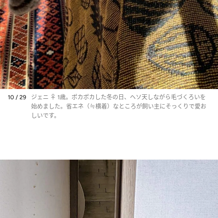
10 / 29
ジェニ ♀ 1歳。ポカポカした冬の日、ヘソ天しながら毛づくろいを
始めました。省エネ（≒横着）なところが飼い主にそっくりで愛お
しいです。