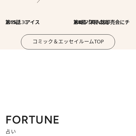
2026.7.30
第15話 アイス
2026.7.30
第8回「同人誌即売会にチャレンジ その2」
コミック＆エッセイルームTOP
FORTUNE
占い