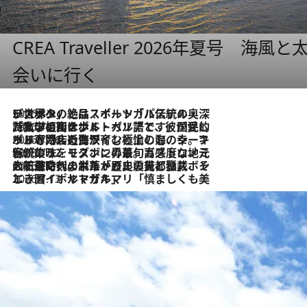
CREA Traveller 2026年夏号
会いに行く
2026.8.8
リスボンの絶品スイーツ「パステル・デ・ナタ」とは？ポルトガル伝統の奥深い世界へ
2026.7.27
「私の祖国はポルトガル語です」国民的詩人フェルナンド・ペソアと、彼が愛した文学の街を歩く
2026.7.26
ポルトガル近海が育む極上の海の幸。キリリと冷えた白ワインと愉しむ、シーフード専門店の贅沢
2026.7.22
伝統の味をモダンに昇華。高感度な地元客が集う、リスボンの最旬ガストロノミー
2026.7.21
大航海時代の栄華から、震災、独裁、そして革命へ。ポルトガル・首都リスボンの石畳に刻まれた「歴史の光と影」
2026.7.13
エッセイ・ヤマザキマリ「慎ましくも美しき国 ポルトガル」