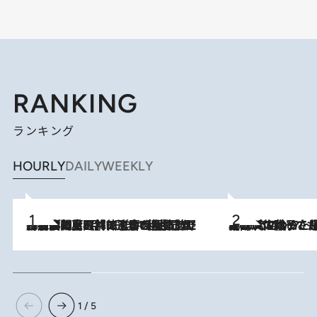
RANKING
ランキング
HOURLY
DAILY
WEEKLY
2026.8.8
「最後に見られてよかった」上野動物園の東園パンダ舎が解体前に特別公開。8月16日まで延長されたパネル展と共に辿る“半世紀”のパンダ飼育《解体工事の図面あり》
2026.8.5
【阿川佐和子さんの年とる力】なぜ70代で始めた趣味は“こんなに楽しい”のか？ ピアノ、俳句…スランプに陥っても続けられる“ある秘訣”とは
1 / 5