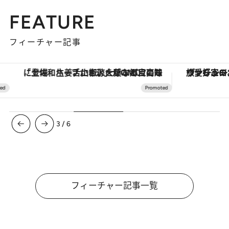
FEATURE
フィーチャー記事
「土佐和ハーブかき氷」がOMO7高知に登場！生姜、山椒、大葉など目にも舌にも涼を呼ぶ郷土の味
ヴァシュロン・コンスタンタン
3
/
6
フィーチャー記事一覧