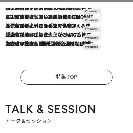
2026.8.7
【トンボの足水浴】ヒノキの香りに包まれて涼感マックス！約13℃の湧水かけ流しを避暑地「星野温泉 トンボの湯」で体験
2026.7.31
【ホテル帰省】という選択肢をOMOが提案。家族とほどよい距離を保つには「昼は実家、夜は気兼ねなくホテルで！」
2026.7.24
【夏限定ディナーコース】旬を迎える稚鮎や花ズッキーニなどをイタリア・トスカーナの郷土料理の手法で満喫！
2026.7.17
「土佐和ハーブかき氷」がOMO7高知に登場！生姜、山椒、大葉など目にも舌にも涼を呼ぶ郷土の味
2026.7.10
NEW OPEN！【界 草津】名湯の地に誕生。趣の異なる2種の温泉と上州ならではの会席・蕎麦割烹など美食を味わう究極の癒やし旅
特集 TOP
TALK & SESSION
トーク＆セッション