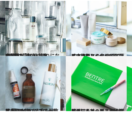
2017.3.7
齋藤薫が選ぶ化粧水BEST12「本当に頼りになる1本はこれ！」
ビューティ＆ヘルス
2019.7.1
毛穴詰まりや余分な皮脂にさよなら！ こすらず落とす洗顔アイテム5選
ビューティ＆ヘルス
2019.7.23
肌を傷めないアプローチで 夏のベタつきから解放する7アイテム
ビューティ＆ヘルス
2020.7.12
腸活こそ美の要！ 腸内環境を知るサービスを体験しました
ビューティ＆ヘルス