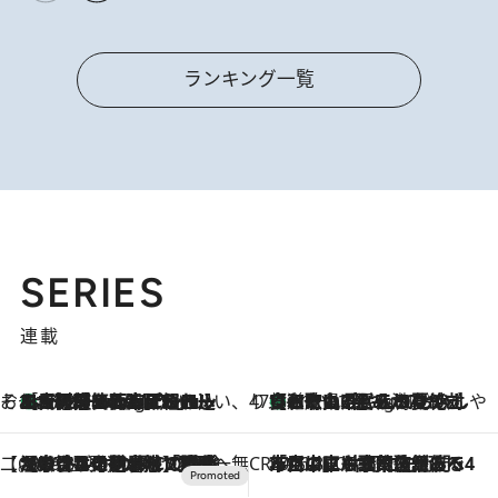
ランキング一覧
SERIES
連載
そおだよおこの関西おいしい、おやつ紀行
［大阪府箕面市］一皿一皿目の前で仕上げられる、料理を巧みに組み込んだアシェットデセールコース「ミチル アシェット デセール（Michiru assiette dessert）」
11 Hours Ago
47都道府県の手みやげ ひんやりスイーツで夏を満喫
【和歌山県】この夏絶対食べたい 冷やしておいしいおやつ3選 みかんがごろっと丸ごと入ったジュレ
11 Hours Ago
【CREA×星野リゾート】唯一無二。癒しと発見が待つ場所へ
2026.8.7
【トンボの足水浴】ヒノキの香りに包まれて涼感マックス！約13℃の湧水かけ流しを避暑地「星野温泉 トンボの湯」で体験
CREA'S CHOICE
2026.8.7
「立川にも歌舞伎があるんだよ」 片岡仁左衛門・市川中車ら豪華座組みで4年目の立川立飛歌舞伎へ