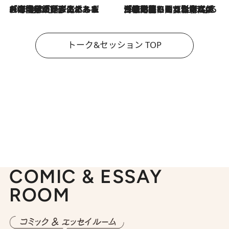
2026.8.3
「今後値上げがあるとすれば…」「リスクがあるのは今年の冬」エネルギー専門家が語る、ホルムズ海峡封鎖が家庭にもたらす“ある心配”
2026.8.3
「住宅建てられない…」「サーチャージ料の高値が続いている」ホルムズ海峡封鎖による影響はいつまで続く？《エネルギー専門家に聞く“どうなる日本の暮らし”》
トーク&セッション TOP
COMIC & ESSAY
ROOM