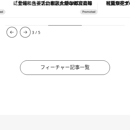
「土佐和ハーブかき氷」がOMO7高知に登場！生姜、山椒、大葉など目にも舌にも涼を呼ぶ郷土の味
【夏限定ディナーコース】旬を迎
3
/
5
フィーチャー記事一覧