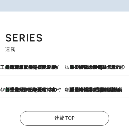
SERIES
連載
工藤まやのおもてなしハワイ
【ハワイ土産】ローカルの絶大な支持で復活！ 絶品の幻クッキー《元ファンの日本人女性が受け継いだ名店》
10 Hours Ago
ハワイ賢者 リサのお気に入りリスト
あの伝説の限定トートも！ リニューアルした「ディーン＆デルーカ ハワイ」で必須のお土産8選
10 Hours Ago
47都道府県の手みやげ ひんやりスイーツで夏を満喫
【三重県】この夏絶対食べたい 冷やしておいしいおやつ3選 お餅×アイスの新感覚スイーツ
10 Hours Ago
齋藤 薫 美容脳ルネサンス
「荷物が増えるほど旅ストレスは増す」美容ジャーナリストがたどり着いた最終結論。“化粧品を劇的に減らす”感動の凝縮美容とは
10 Hours Ago
連載 TOP