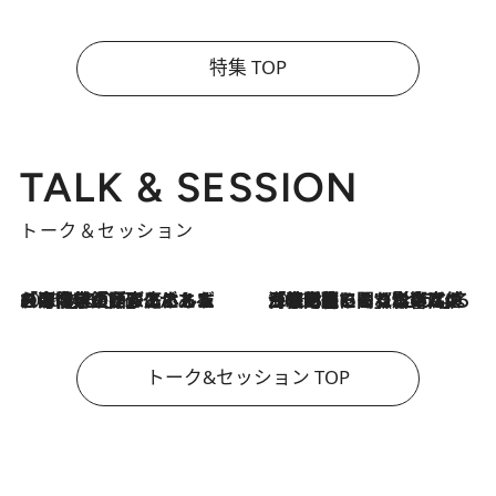
特集 TOP
TALK & SESSION
トーク＆セッション
2026.8.3
「今後値上げがあるとすれば…」「リスクがあるのは今年の冬」エネルギー専門家が語る、ホルムズ海峡封鎖が家庭にもたらす“ある心配”
2026.8.3
「住宅建てられない…」「サーチャージ料の高値が続いている」ホルムズ海峡封鎖による影響はいつまで続く？《エネルギー専門家に聞く“どうなる日本の暮らし”》
トーク&セッション TOP