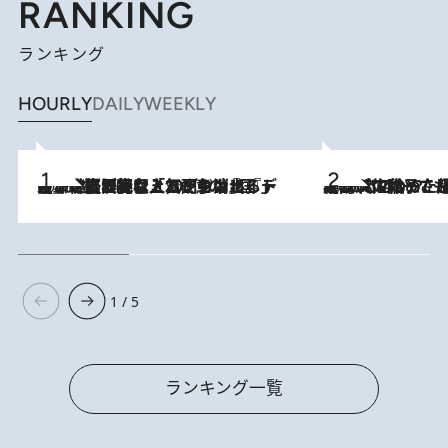
RANKING
ランキング
HOURLY
DAILY
WEEKLY
2026.8.5
【なぜ吉沢亮は「気配を消せる」のか？】興行収入208億の『国宝』を経て挑むミュージカル『ディア・エヴァン・ハンセン』。トップ俳優が舞台上でさらけ出した“孤独”とは
2026.8.5
【阿川佐和子さんの年とる力】なぜ70代で始めた趣味は“こんなに楽しい”のか？ ピアノ、俳句…スランプに陥っても続けられる“ある秘訣”とは
1 / 5
ランキング一覧