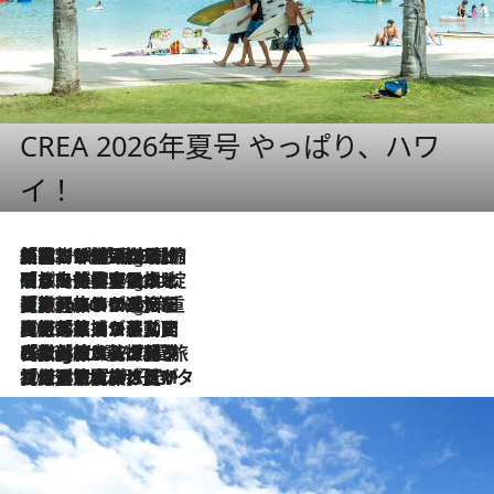
CREA 2026年夏号 やっぱり、ハワ
イ！
「荷物が増えるほど旅ストレスは増す」美容ジャーナリストがたどり着いた最終結論。“化粧品を劇的に減らす”感動の凝縮美容とは
10 Hours Ago
「旅先には金髪ウィッグを持参」日本と同じメイクでは損してる!? 美容ジャーナリストが提案する“掟破りの旅美容”とは
10 Hours Ago
【厳選旅コスメ】「身軽さ＆UV対策重視！」ヘアアーティストshucoが選んだ夏旅ベストコスメを発表【Mサイズジップ】
10 Hours Ago
2026.8.5
【厳選旅コスメ】国内をあちこち移動する河井菜摘が選んだ夏旅ベストコスメ発表！「リラックスアイテムはマスト」【Mサイズジップ】
2026.8.4
【厳選旅コスメ】「紫外線＆乾燥対策しながらメイク感も！」ヘア＆メイクGeorgeが選んだ夏旅ベストコスメを発表！【Mサイズジップ】
2026.8.3
【厳選旅コスメ】「保湿もタイパ重視！」“サウナ好き”タレント清水みさとが愛用する夏旅ベストコスメを発表！【Mサイズジップ】