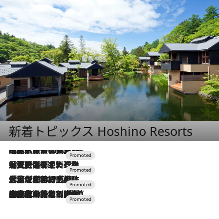
新着トピックス Hoshino Resorts
2026.7.31
【ホテル帰省】という選択肢をOMOが提案。家族とほどよい距離を保つには「昼は実家、夜は気兼ねなくホテルで！」
2026.7.24
【夏限定ディナーコース】旬を迎える稚鮎や花ズッキーニなどをイタリア・トスカーナの郷土料理の手法で満喫！
2026.7.17
「土佐和ハーブかき氷」がOMO7高知に登場！生姜、山椒、大葉など目にも舌にも涼を呼ぶ郷土の味
2026.7.10
NEW OPEN！【界 草津】名湯の地に誕生。趣の異なる2種の温泉と上州ならではの会席・蕎麦割烹など美食を味わう究極の癒やし旅