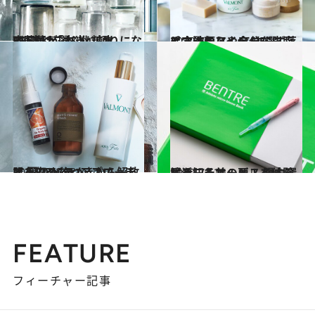
2017.3.7
齋藤薫が選ぶ化粧水BEST12「本当に頼りになる1本はこれ！」
ビューティ＆ヘルス
2019.7.1
毛穴詰まりや余分な皮脂にさよなら！ こすらず落とす洗顔アイテム5選
ビューティ＆ヘルス
2019.7.23
肌を傷めないアプローチで 夏のベタつきから解放する7アイテム
ビューティ＆ヘルス
2020.7.12
腸活こそ美の要！ 腸内環境を知るサービスを体験しました
ビューティ＆ヘルス
FEATURE
フィーチャー記事