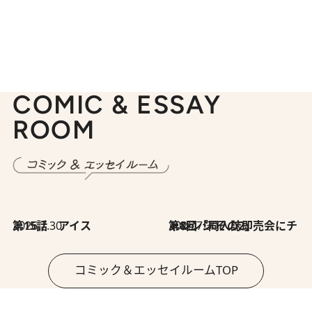
COMIC & ESSAY
ROOM
2026.7.30
第15話 アイス
2026.7.30
第8回「同人誌即売会にチャレンジ その2」
コミック＆エッセイルームTOP