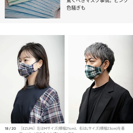
驚くべきマスク事情。ピンク
色騒ぎも
18 / 20
［EZUMi］左はMサイズ(横幅21cm)、右はLサイズ(横幅23cm)を着