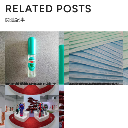
RELATED POSTS
関連記事
2020.4.8
マスクがシャキッと蘇る！ 気持ちいいハッカオイルが手放せません
ライフスタイル
2020.5.15
台湾コロナ防疫成功のなぜ② 驚くべきマスク事情。ピンク色騒ぎも
ライフスタイル