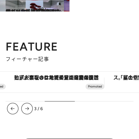
2020.6.11
ロンドンの着物展をオンラインで堪能 江戸着物からガリアーノまで豪華絢爛
旅＆お出かけ
FEATURE
フィーチャー記事
「大事なのは地域の意識を変えること」。ロレックス賞受賞の自然保護活動家が実現させたナイジェリアの自然環境の復活
3
/
6