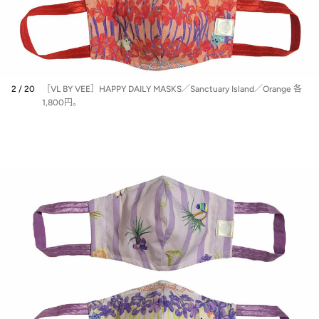
2 / 20
［VL BY VEE］HAPPY DAILY MASKS／Sanctuary Island／Orange 各
1,800円。