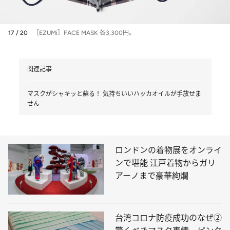
17 / 20
［EZUMi］FACE MASK 各3,300円。
関連記事
マスクがシャキッと蘇る！ 気持ちいいハッカオイルが手放せま
せん
ロンドンの着物展をオンライ
ンで堪能 江戸着物からガリ
アーノまで豪華絢爛
台湾コロナ防疫成功のなぜ②