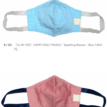
6 / 20
［VL BY VEE］HAPPY DAILY MASKS／Sparkling Breeze／Blue 1,800
円。