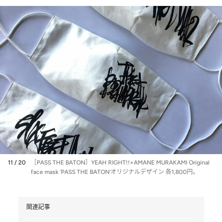
11 / 20
［PASS THE BATON］YEAH RIGHT!!×AMANE MURAKAMI Original
face mask ‘PASS THE BATON’オリジナルデザイン 各1,800円。
関連記事