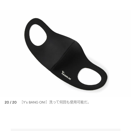
20 / 20
［Y's BANG ON!］洗って何回も使用可能だ。