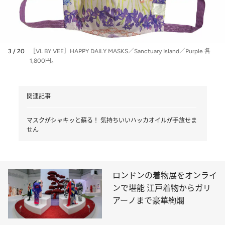
3 / 20
［VL BY VEE］HAPPY DAILY MASKS／Sanctuary Island／Purple 各
1,800円。
関連記事
マスクがシャキッと蘇る！ 気持ちいいハッカオイルが手放せま
せん
ロンドンの着物展をオンライ
ンで堪能 江戸着物からガリ
アーノまで豪華絢爛