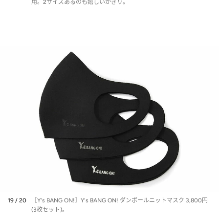
用。2サイズあるのも嬉しいかぎり。
19 / 20
［Y's BANG ON!］Y's BANG ON! ダンボールニットマスク 3,800円
(3枚セット)。