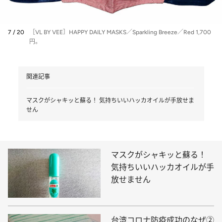
7 / 20
［VL BY VEE］HAPPY DAILY MASKS／Sparkling Breeze／Red 1,700
円。
関連記事
マスクがシャキッと蘇る！ 気持ちいいハッカオイルが手放せま
せん
マスクがシャキッと蘇る！
気持ちいいハッカオイルが手
放せません
台湾コロナ防疫成功のなぜ②