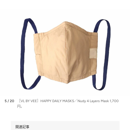
5 / 20
［VL BY VEE］HAPPY DAILY MASKS／Nudy 4 Layers Mask 1,700
円。
関連記事