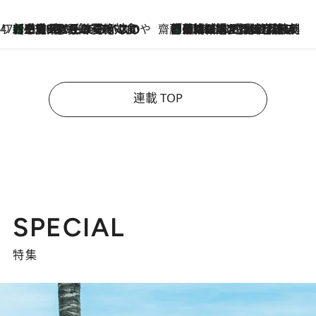
47都道府県の手みやげ ひんやりスイーツで夏を満喫
【三重県】この夏絶対食べたい 冷やしておいしいおやつ3選 お餅×アイスの新感覚スイーツ
2026.8.6
齋藤 薫 美容脳ルネサンス
「荷物が増えるほど旅ストレスは増す」美容ジャーナリストがたどり着いた最終結論。“化粧品を劇的に減らす”感動の凝縮美容とは
2026.8.6
連載 TOP
SPECIAL
特集