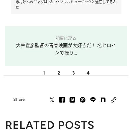
志村けんのギャグはR＆Bや ソウルミュージックと通底してるん
だ
記事に戻る
大林宣彦監督の青春映画が大好きだ！ 名ヒロイ
ンで振り...
1
2
3
4
Share
RELATED POSTS