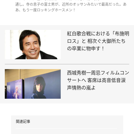
通し。寺の息子の富士男が、近所のオッサンみたいで最高だった。あ
あ、もう一度ロッキングホースメン！
紅白歌合戦における「布施明
ロス」と 相次ぐ大御所たち
の卒業に物申す！
西城秀樹一周忌フィルムコン
サートへ 客席は高音低音涙
声情熱の嵐よ
関連記事