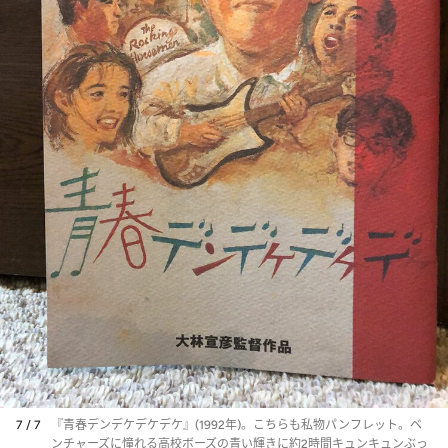
7 / 7
『青春デンデケデケデケ』(1992年)。こちらも私物パンフレット。ベ
ンチャーズに憧れる高校ボーズの青い輝きに約2時間キュンキュンぶっ