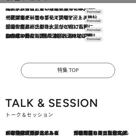
2026.7.31
【ホテル帰省】という選択肢をOMOが提案。家族とほどよい距離を保つには「昼は実家、夜は気兼ねなくホテルで！」
2026.7.24
【夏限定ディナーコース】旬を迎える稚鮎や花ズッキーニなどをイタリア・トスカーナの郷土料理の手法で満喫！
2026.7.17
「土佐和ハーブかき氷」がOMO7高知に登場！生姜、山椒、大葉など目にも舌にも涼を呼ぶ郷土の味
2026.7.10
NEW OPEN！【界 草津】名湯の地に誕生。趣の異なる2種の温泉と上州ならではの会席・蕎麦割烹など美食を味わう究極の癒やし旅
特集 TOP
TALK & SESSION
トーク＆セッション
2026.8.3
「今後値上げがあるとすれば…」「リスクがあるのは今年の冬」エネルギー専門家が語る、ホルムズ海峡封鎖が家庭にもたらす“ある心配”
2026.8.3
「住宅建てられない…」「サーチャージ料の高値が続いている」ホルムズ海峡封鎖による影響はいつまで続く？《エネルギー専門家に聞く“どうなる日本の暮らし”》