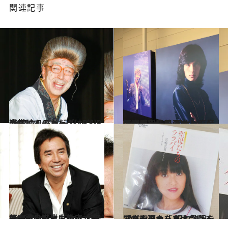
関連記事
2020.4.1
志村けんのギャグはR＆Bや ソウルミュージックと通底してるんだ
カルチャー
2019.6.10
西城秀樹一周忌フィルムコンサートへ 客席は高音低音涙声情熱の嵐よ
カルチャー
2018.1.28
紅白歌合戦における「布施明ロス」と 相次ぐ大御所たちの卒業に物申す！
カルチャー
2019.3.2
「ネンネ」「ネオン」「ねんごろ」 昭和歌謡を学び表現力を身につける
カルチャー