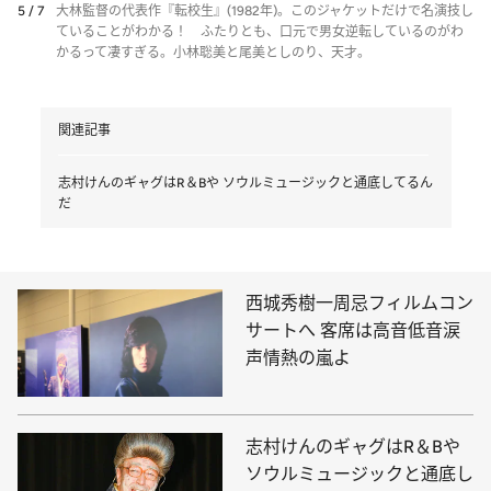
5 / 7
大林監督の代表作『転校生』(1982年)。このジャケットだけで名演技し
ていることがわかる！ ふたりとも、口元で男女逆転しているのがわ
かるって凄すぎる。小林聡美と尾美としのり、天才。
関連記事
志村けんのギャグはR＆Bや ソウルミュージックと通底してるん
だ
西城秀樹一周忌フィルムコン
サートへ 客席は高音低音涙
声情熱の嵐よ
志村けんのギャグはR＆Bや
ソウルミュージックと通底し