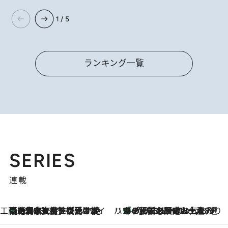
1 / 5
ランキング一覧
SERIES
連載
工藤まやのおもてなしハワイ
【ハワイ土産】ローカルの絶大な支持で復活！ 絶品の幻クッキー《元ファンの日本人女性が受け継いだ名店》
2026.8.6
ハワイ賢者 リサのお気に入りリスト
あの伝説の限定トートも！ リニューアルした「ディーン＆デルーカ ハワイ」で必須のお土産8選
2026.8.6