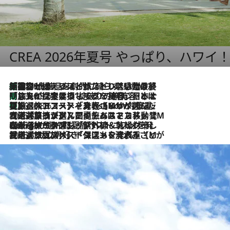
CREA 2026年夏号 やっぱり、ハワイ
「荷物が増えるほど旅ストレスは増す」美容ジャーナリストがたどり着いた最終結論。“化粧品を劇的に減らす”感動の凝縮美容とは
2026.8.6
「旅先には金髪ウィッグを持参」日本と同じメイクでは損してる!? 美容ジャーナリストが提案する“掟破りの旅美容”とは
2026.8.6
【厳選旅コスメ】「身軽さ＆UV対策重視！」ヘアアーティストshucoが選んだ夏旅ベストコスメを発表【Mサイズジップ】
2026.8.6
2026.8.5
【厳選旅コスメ】国内をあちこち移動する河井菜摘が選んだ夏旅ベストコスメ発表！「リラックスアイテムはマスト」【Mサイズジップ】
2026.8.4
【厳選旅コスメ】「紫外線＆乾燥対策しながらメイク感も！」ヘア＆メイクGeorgeが選んだ夏旅ベストコスメを発表！【Mサイズジップ】
2026.8.3
【厳選旅コスメ】「保湿もタイパ重視！」“サウナ好き”タレント清水みさとが愛用する夏旅ベストコスメを発表！【Mサイズジップ】