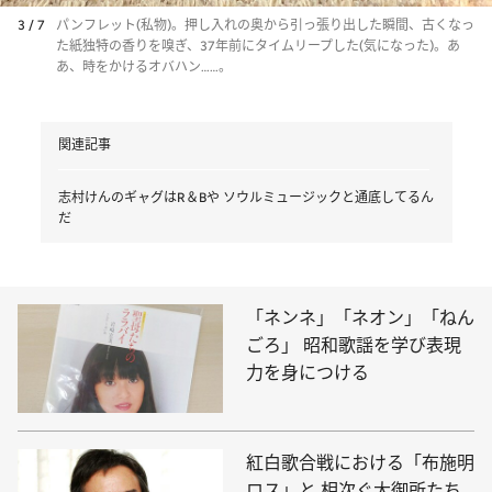
3 / 7
パンフレット(私物)。押し入れの奥から引っ張り出した瞬間、古くなっ
た紙独特の香りを嗅ぎ、37年前にタイムリープした(気になった)。あ
あ、時をかけるオバハン……。
関連記事
志村けんのギャグはR＆Bや ソウルミュージックと通底してるん
だ
「ネンネ」「ネオン」「ねん
ごろ」 昭和歌謡を学び表現
力を身につける
紅白歌合戦における「布施明
ロス」と 相次ぐ大御所たち