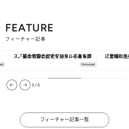
FEATURE
フィーチャー記事
「土佐和ハーブかき氷」がOMO7高知に登場！生姜、山椒、大葉など目にも舌にも涼を呼ぶ郷土の味
ヴァシュロン・コンスタンタン
4
/
5
フィーチャー記事一覧