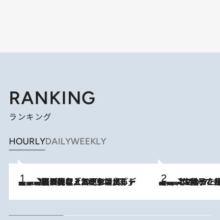
RANKING
ランキング
HOURLY
DAILY
WEEKLY
2026.8.5
【なぜ吉沢亮は「気配を消せる」のか？】興行収入208億の『国宝』を経て挑むミュージカル『ディア・エヴァン・ハンセン』。トップ俳優が舞台上でさらけ出した“孤独”とは
2026.8.5
【阿川佐和子さんの年とる力】なぜ70代で始めた趣味は“こんなに楽しい”のか？ ピアノ、俳句…スランプに陥っても続けられる“ある秘訣”とは