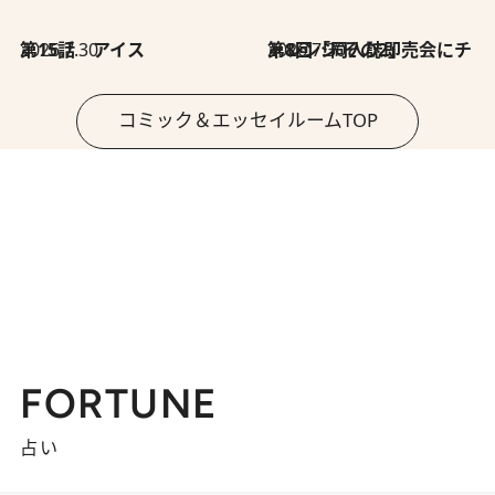
2026.7.30
第15話 アイス
2026.7.30
第8回「同人誌即売会にチャレンジ その2」
コミック＆エッセイルームTOP
FORTUNE
占い