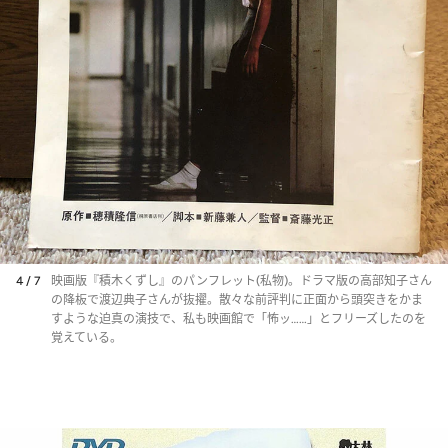
4 / 7
映画版『積木くずし』のパンフレット(私物)。ドラマ版の高部知子さん
の降板で渡辺典子さんが抜擢。散々な前評判に正面から頭突きをかま
すような迫真の演技で、私も映画館で「怖ッ……」とフリーズしたのを
覚えている。