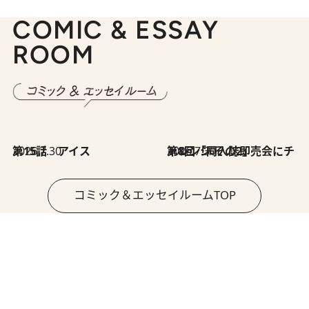
COMIC & ESSAY
ROOM
2026.7.30
第15話 アイス
2026.7.30
第8回「同人誌即売会にチャレンジ その2」
コミック＆エッセイルームTOP