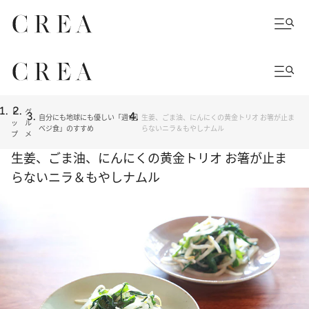
ト
グ
自分にも地球にも優しい「週1回
生姜、ごま油、にんにくの黄金トリオ お箸が止ま
ッ
ル
ベジ食」のすすめ
らないニラ＆もやしナムル
プ
メ
生姜、ごま油、にんにくの黄金トリオ お箸が止ま
らないニラ＆もやしナムル