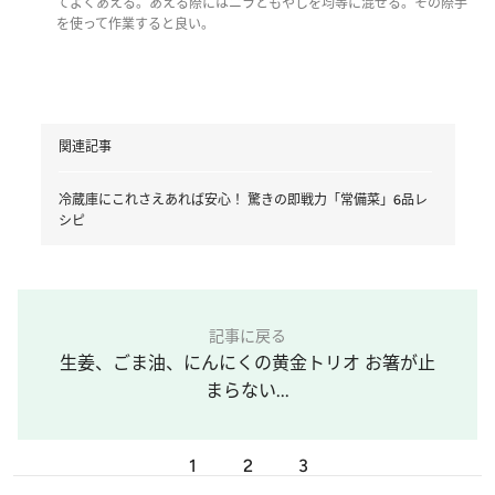
てよくあえる。あえる際にはニラともやしを均等に混ぜる。その際手
を使って作業すると良い。
関連記事
冷蔵庫にこれさえあれば安心！ 驚きの即戦力「常備菜」6品レ
シピ
記事に戻る
生姜、ごま油、にんにくの黄金トリオ お箸が止
まらない...
1
2
3