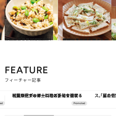
2019.4.8
高野豆腐は最強のダイエットフード！ 「即やせパウダー」活用レシピ2選
ライフスタイル
2019.6.3
山椒、黒胡椒を加えると美味しさ倍増 生姜ダレの厚揚げカルパッチョレシピ
グルメ
FEATURE
フィーチャー記事
「星のや富士」でデジタルデトックス。冨士信仰の歴史を辿り、心身を調える。
ヴァシュロン・コンスタンタン