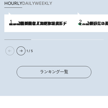
HOURLY
DAILY
WEEKLY
2026.8.5
【なぜ吉沢亮は「気配を消せる」のか？】興行収入208億の『国宝』を経て挑むミュージカル『ディア・エヴァン・ハンセン』。トップ俳優が舞台上でさらけ出した“孤独”とは
【三重県】この夏絶対食べたい 冷やしておいしいおやつ3選 お餅×ア
2026.8.6
1 / 5
ランキング一覧