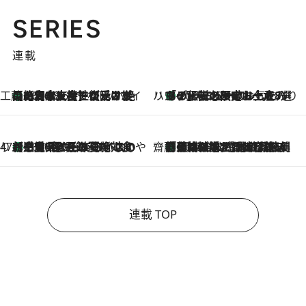
SERIES
連載
工藤まやのおもてなしハワイ
【ハワイ土産】ローカルの絶大な支持で復活！ 絶品の幻クッキー《元ファンの日本人女性が受け継いだ名店》
2026.8.6
ハワイ賢者 リサのお気に入りリスト
あの伝説の限定トートも！ リニューアルした「ディーン＆デルーカ ハワイ」で必須のお土産8選
2026.8.6
47都道府県の手みやげ ひんやりスイーツで夏を満喫
【三重県】この夏絶対食べたい 冷やしておいしいおやつ3選 お餅×アイスの新感覚スイーツ
2026.8.6
齋藤 薫 美容脳ルネサンス
「荷物が増えるほど旅ストレスは増す」美容ジャーナリストがたどり着いた最終結論。“化粧品を劇的に減らす”感動の凝縮美容とは
2026.8.6
連載 TOP