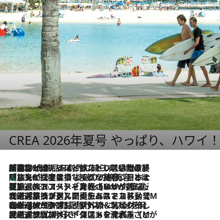
CREA 2026年夏号 やっぱり、ハワイ
「荷物が増えるほど旅ストレスは増す」美容ジャーナリストがたどり着いた最終結論。“化粧品を劇的に減らす”感動の凝縮美容とは
2026.8.6
「旅先には金髪ウィッグを持参」日本と同じメイクでは損してる!? 美容ジャーナリストが提案する“掟破りの旅美容”とは
2026.8.6
【厳選旅コスメ】「身軽さ＆UV対策重視！」ヘアアーティストshucoが選んだ夏旅ベストコスメを発表【Mサイズジップ】
2026.8.6
2026.8.5
【厳選旅コスメ】国内をあちこち移動する河井菜摘が選んだ夏旅ベストコスメ発表！「リラックスアイテムはマスト」【Mサイズジップ】
2026.8.4
【厳選旅コスメ】「紫外線＆乾燥対策しながらメイク感も！」ヘア＆メイクGeorgeが選んだ夏旅ベストコスメを発表！【Mサイズジップ】
2026.8.3
【厳選旅コスメ】「保湿もタイパ重視！」“サウナ好き”タレント清水みさとが愛用する夏旅ベストコスメを発表！【Mサイズジップ】