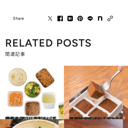
Share
RELATED POSTS
関連記事
2016.4.15
冷蔵庫にこれさえあれば安心！ 驚きの即戦力「常備菜」6品レシピ
グルメ
2018.12.29
医者が考案した「長生きみそ汁」 みその効果と“みそ玉”の作り方
グルメ