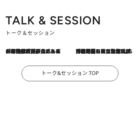
TALK & SESSION
トーク＆セッション
2026.8.3
「今後値上げがあるとすれば…」「リスクがあるのは今年の冬」エネルギー専門家が語る、ホルムズ海峡封鎖が家庭にもたらす“ある心配”
2026.8.3
「住宅建てられない…」「サーチャージ料の高値が続いている」ホルムズ海峡封鎖による影響はいつまで続く？《エネルギー専門家に聞く“どうなる日本の暮らし”》
トーク&セッション TOP