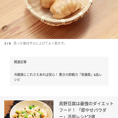
3 / 6
洗った後はザルに上げてよく乾かす。
関連記事
冷蔵庫にこれさえあれば安心！ 驚きの即戦力「常備菜」6品レ
シピ
高野豆腐は最強のダイエット
フード！ 「即やせパウダ
ー」活用レシピ2選