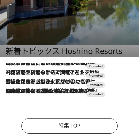
新着トピックス Hoshino Resorts
2026.7.31
【ホテル帰省】という選択肢をOMOが提案。家族とほどよい距離を保つには「昼は実家、夜は気兼ねなくホテルで！」
2026.7.24
【夏限定ディナーコース】旬を迎える稚鮎や花ズッキーニなどをイタリア・トスカーナの郷土料理の手法で満喫！
2026.7.17
「土佐和ハーブかき氷」がOMO7高知に登場！生姜、山椒、大葉など目にも舌にも涼を呼ぶ郷土の味
2026.7.10
NEW OPEN！【界 草津】名湯の地に誕生。趣の異なる2種の温泉と上州ならではの会席・蕎麦割烹など美食を味わう究極の癒やし旅
特集 TOP