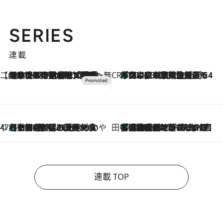
SERIES
連載
【CREA×星野リゾート】唯一無二。癒しと発見が待つ場所へ
【トンボの足水浴】ヒノキの香りに包まれて涼感マックス！約13℃の湧水かけ流しを避暑地「星野温泉 トンボの湯」で体験
2026.8.7
CREA'S CHOICE
「立川にも歌舞伎があるんだよ」 片岡仁左衛門・市川中車ら豪華座組みで4年目の立川立飛歌舞伎へ
2026.8.7
47都道府県の手みやげ ひんやりスイーツで夏を満喫
【京都府】この夏絶対食べたい 冷やしておいしいおやつ3選 ひと口目から心を掴む新緑のテリーヌ
2026.8.7
田中稲の勝手に再ブーム
「湘南乃風に憧れて」観客大盛上がりの“タオル回し”に、ラッパー顔負けの高速歌唱まで…さだまさし（74）のアグレッシブすぎる現在地
2026.8.7
連載 TOP