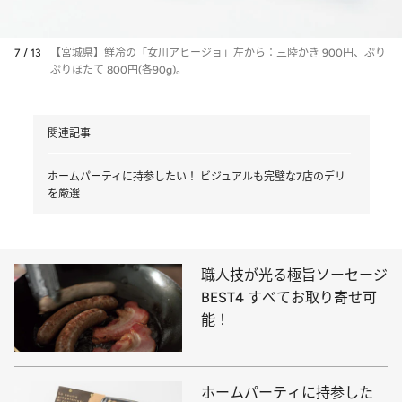
7 / 13
【宮城県】鮮冷の「女川アヒージョ」左から：三陸かき 900円、ぷり
ぷりほたて 800円(各90g)。
関連記事
ホームパーティに持参したい！ ビジュアルも完璧な7店のデリ
を厳選
職人技が光る極旨ソーセージ
BEST4 すべてお取り寄せ可
能！
ホームパーティに持参した