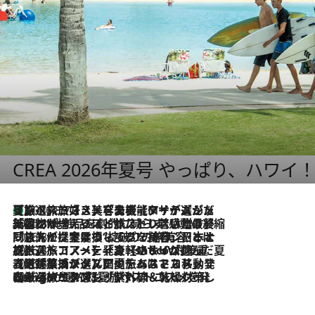
CREA 2026年夏号 やっぱり、ハワイ
【厳選旅コスメ】「多機能アイテムがメイン！」旅好き美容エディターが選んだ夏旅ベストコスメを発表【Mサイズジップ】
2026.8.7
2026.8.6
「荷物が増えるほど旅ストレスは増す」美容ジャーナリストがたどり着いた最終結論。“化粧品を劇的に減らす”感動の凝縮美容とは
2026.8.6
「旅先には金髪ウィッグを持参」日本と同じメイクでは損してる!? 美容ジャーナリストが提案する“掟破りの旅美容”とは
2026.8.6
【厳選旅コスメ】「身軽さ＆UV対策重視！」ヘアアーティストshucoが選んだ夏旅ベストコスメを発表【Mサイズジップ】
2026.8.5
【厳選旅コスメ】国内をあちこち移動する河井菜摘が選んだ夏旅ベストコスメ発表！「リラックスアイテムはマスト」【Mサイズジップ】
2026.8.4
【厳選旅コスメ】「紫外線＆乾燥対策しながらメイク感も！」ヘア＆メイクGeorgeが選んだ夏旅ベストコスメを発表！【Mサイズジップ】