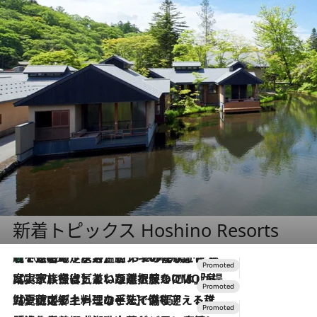
新着トピックス Hoshino Resorts
【トンボの足水浴】ヒノキの香りに包まれて涼感マックス！約13℃の湧水かけ流しを避暑地「星野温泉 トンボの湯」で体験
2026.8.7
2026.7.31
【ホテル帰省】という選択肢をOMOが提案。家族とほどよい距離を保つには「昼は実家、夜は気兼ねなくホテルで！」
2026.7.24
【夏限定ディナーコース】旬を迎える稚鮎や花ズッキーニなどをイタリア・トスカーナの郷土料理の手法で満喫！