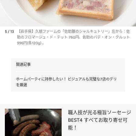
5 / 13
【岩手県】久慈ファームの「佐助豚のシャルキュトリー」左から：佐
助のフロマージュ・ド・テット 760円、佐助のパテ・オン・クルット
996円(各120g) 。
関連記事
ホームパーティに持参したい！ ビジュアルも完璧な7店のデリ
を厳選
職人技が光る極旨ソーセージ
BEST4 すべてお取り寄せ可
能！