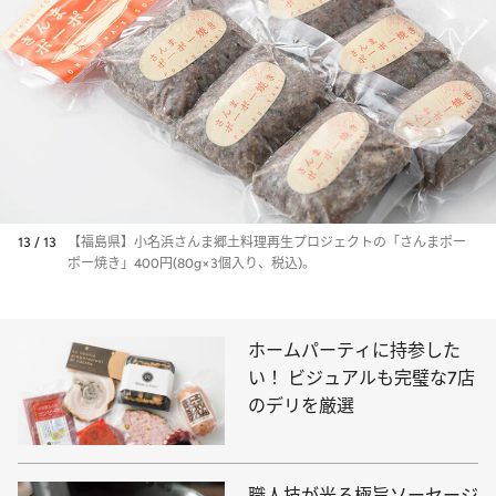
13 / 13
【福島県】小名浜さんま郷土料理再生プロジェクトの「さんまポー
ポー焼き」400円(80g×3個入り、税込)。
ホームパーティに持参した
い！ ビジュアルも完璧な7店
のデリを厳選
職人技が光る極旨ソーセージ