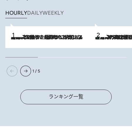
HOURLY
DAILY
WEEKLY
2026.8.5
【阿川佐和子さんの年とる力】なぜ70代で始めた趣味は“こんなに楽しい”のか？ ピアノ、俳句…スランプに陥っても続けられる“ある秘訣”とは
「湘南乃風に憧れて」観客大盛上がりの“タオル回し”に、ラッパー顔負けの高速歌唱まで…さだまさし（74）のアグレッシブすぎる現在地
2026.8.7
1 / 5
ランキング一覧