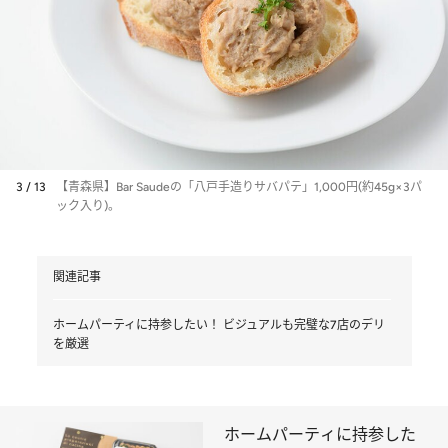
3 / 13
【青森県】Bar Saudeの「八戸手造りサバパテ」1,000円(約45g×3パ
ック入り)。
関連記事
ホームパーティに持参したい！ ビジュアルも完璧な7店のデリ
を厳選
ホームパーティに持参した