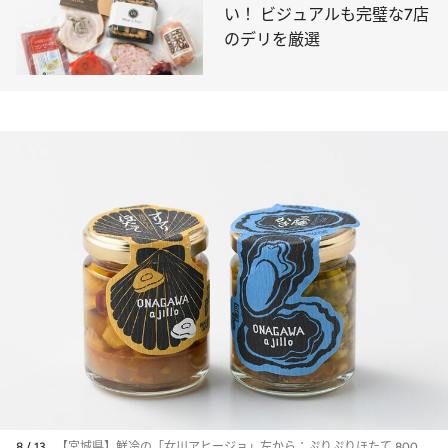
い！ ビジュアルも完璧な7店
のデリを厳選
8 / 13
【宮城県】鮮冷の「女川アヒージョ」左から：ぷりぷりほたて 800