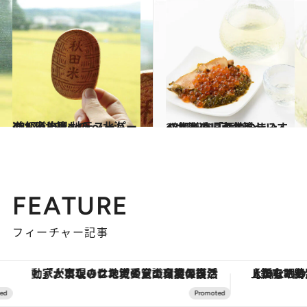
2017.1.19
47都道府県 地元スーパーのおいしいもの ～北海道・東北篇～
グルメ
2017.12.17
47都道府県の美味しいすぐれもの 「酒のつまみ」～北海道・東北篇～
グルメ
FEATURE
フィーチャー記事
「大事なのは地域の意識を変えること」。ロレックス賞受賞の自然保護活動家が実現させたナイジェリアの自然環境の復活
【銀座で出合う最旬美容】美髪ケアや上質な眠