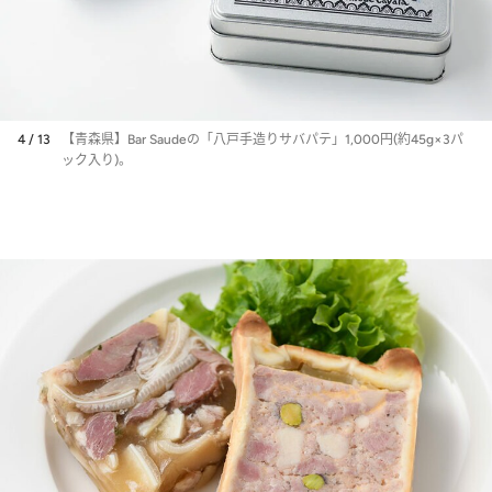
4 / 13
【青森県】Bar Saudeの「八戸手造りサバパテ」1,000円(約45g×3パ
ック入り)。