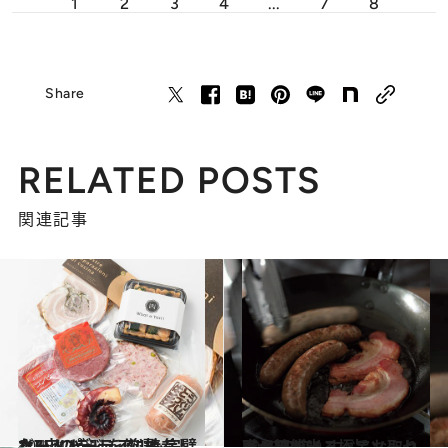
1
2
3
4
...
7
8
Share
RELATED POSTS
関連記事
2018.11.25
ホームパーティに持参したい！ ビジュアルも完璧な7店のデリを厳選
グルメ
2018.10.20
職人技が光る極旨ソーセージBEST4 すべてお取り寄せ可能！
グルメ