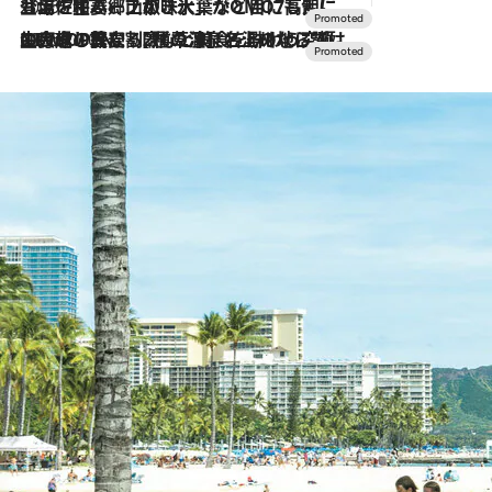
2026.7.17
「土佐和ハーブかき氷」がOMO7高知に登場！生姜、山椒、大葉など目にも舌にも涼を呼ぶ郷土の味
2026.7.10
NEW OPEN！【界 草津】名湯の地に誕生。趣の異なる2種の温泉と上州ならではの会席・蕎麦割烹など美食を味わう究極の癒やし旅