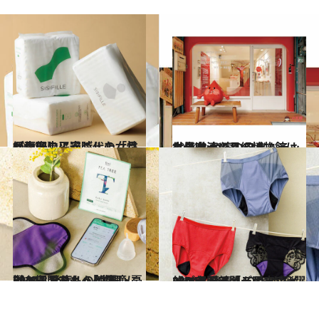
2024.6.2
【画像】平安時代の女性が生理中に過ごした「月経小屋」
ビューティ＆ヘルス
2024.3.12
世界唯一の月経博物館はなぜ台湾に？ フェムテック先進 台湾のいま
ビューティ＆ヘルス
2024.3.9
【ベストフェムケア2024】発表！ 「生理・PMS・おりもの部門」 憂鬱な期間をもっと快適に
ビューティ＆ヘルス
2024.3.8
【ベストフェムケア2024】発表！ QOLが飛躍的に上がる「ディープ インパクト部門・吸水ショーツ部門」
ビューティ＆ヘルス