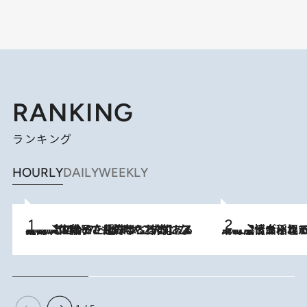
RANKING
ランキング
HOURLY
DAILY
WEEKLY
2026.8.5
【阿川佐和子さんの年とる力】なぜ70代で始めた趣味は“こんなに楽しい”のか？ ピアノ、俳句…スランプに陥っても続けられる“ある秘訣”とは
2026.8.5
下町風情あふれる台北屈指の人気エリア・大稲埕でセンスのいい台湾土産《ヴィン