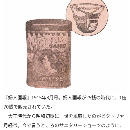
『婦人画報』1915年8月号。婦人画報が25銭の時代に、1缶
70銭で販売されていた。
大正時代から昭和初期に一世を風靡したのがビクトリヤ
月経帯。今で言うところのサニタリーショーツのように、