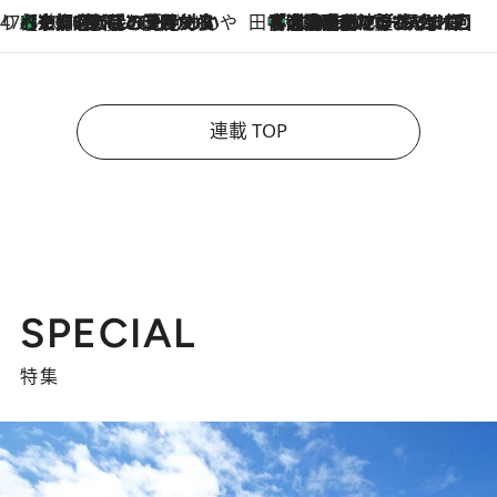
47都道府県の手みやげ ひんやりスイーツで夏を満喫
【京都府】この夏絶対食べたい 冷やしておいしいおやつ3選 ひと口目から心を掴む新緑のテリーヌ
2026.8.7
田中稲の勝手に再ブーム
「湘南乃風に憧れて」観客大盛上がりの“タオル回し”に、ラッパー顔負けの高速歌唱まで…さだまさし（74）のアグレッシブすぎる現在地
2026.8.7
連載 TOP
SPECIAL
特集