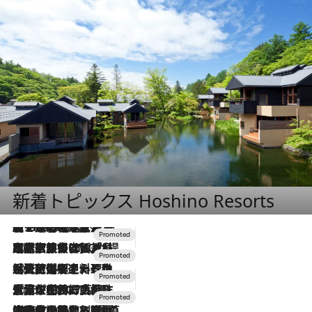
新着トピックス Hoshino Resorts
【トンボの足水浴】ヒノキの香りに包まれて涼感マックス！約13℃の湧水かけ流しを避暑地「星野温泉 トンボの湯」で体験
2026.8.7
2026.7.31
【ホテル帰省】という選択肢をOMOが提案。家族とほどよい距離を保つには「昼は実家、夜は気兼ねなくホテルで！」
2026.7.24
【夏限定ディナーコース】旬を迎える稚鮎や花ズッキーニなどをイタリア・トスカーナの郷土料理の手法で満喫！
2026.7.17
「土佐和ハーブかき氷」がOMO7高知に登場！生姜、山椒、大葉など目にも舌にも涼を呼ぶ郷土の味
2026.7.10
NEW OPEN！【界 草津】名湯の地に誕生。趣の異なる2種の温泉と上州ならではの会席・蕎麦割烹など美食を味わう究極の癒やし旅