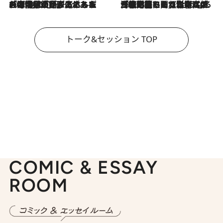
2026.8.3
「今後値上げがあるとすれば…」「リスクがあるのは今年の冬」エネルギー専門家が語る、ホルムズ海峡封鎖が家庭にもたらす“ある心配”
2026.8.3
「住宅建てられない…」「サーチャージ料の高値が続いている」ホルムズ海峡封鎖による影響はいつまで続く？《エネルギー専門家に聞く“どうなる日本の暮らし”》
トーク&セッション TOP
COMIC & ESSAY
ROOM