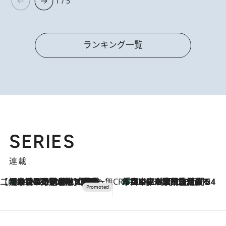
1 / 5
ランキング一覧
SERIES
連載
【CREA×星野リゾート】唯一無二。癒しと発見が待つ場所へ
【トンボの足水浴】ヒノキの香りに包まれて涼感マックス！約13℃の湧水かけ流しを避暑地「星野温泉 トンボの湯」で体験
2026.8.7
CREA'S CHOICE
「立川にも歌舞伎があるんだよ」 片岡仁左衛門・市川中車ら豪華座組みで4年目の立川立飛歌舞伎へ
2026.8.7