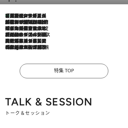
【厳選旅コスメ】「多機能アイテムがメイン！」旅好き美容エディターが選んだ夏旅ベストコスメを発表【Mサイズジップ】
2026.8.7
2026.8.6
「荷物が増えるほど旅ストレスは増す」美容ジャーナリストがたどり着いた最終結論。“化粧品を劇的に減らす”感動の凝縮美容とは
2026.8.6
「旅先には金髪ウィッグを持参」日本と同じメイクでは損してる!? 美容ジャーナリストが提案する“掟破りの旅美容”とは
2026.8.6
【厳選旅コスメ】「身軽さ＆UV対策重視！」ヘアアーティストshucoが選んだ夏旅ベストコスメを発表【Mサイズジップ】
2026.8.5
【厳選旅コスメ】国内をあちこち移動する河井菜摘が選んだ夏旅ベストコスメ発表！「リラックスアイテムはマスト」【Mサイズジップ】
2026.8.4
【厳選旅コスメ】「紫外線＆乾燥対策しながらメイク感も！」ヘア＆メイクGeorgeが選んだ夏旅ベストコスメを発表！【Mサイズジップ】
特集 TOP
TALK & SESSION
トーク＆セッション