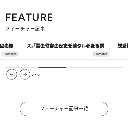
FEATURE
フィーチャー記事
「星のや富士」でデジタルデトックス。冨士信仰の歴史を辿り、心身を調える。
ヴァシュロン・コンスタンタン
3
/
6
フィーチャー記事一覧