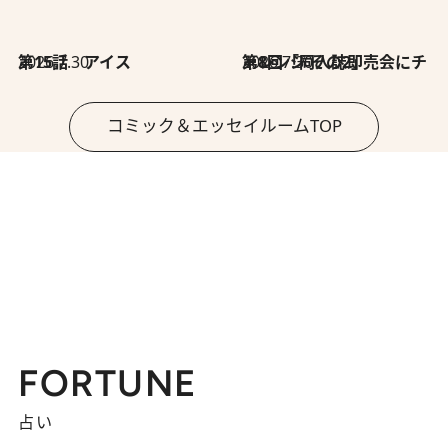
2026.7.30
第15話 アイス
2026.7.30
第8回「同人誌即売会にチャレンジ その2」
コミック＆エッセイルームTOP
FORTUNE
占い