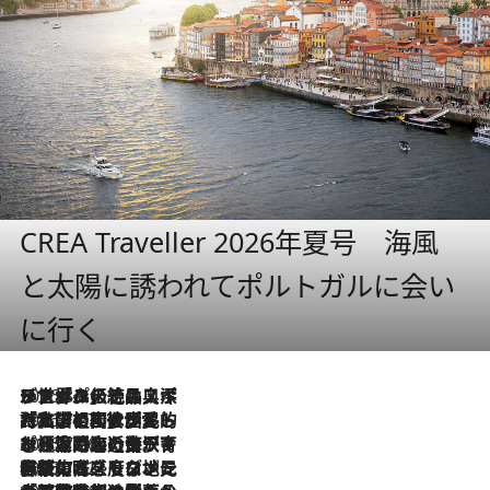
CREA Traveller 2026年夏号 海風
と太陽に誘われてポルトガルに会い
に行く
2026.8.8
リスボンの絶品スイーツ「パステル・デ・ナタ」とは？ポルトガル伝統の奥深い世界へ
2026.7.27
「私の祖国はポルトガル語です」国民的詩人フェルナンド・ペソアと、彼が愛した文学の街を歩く
2026.7.26
ポルトガル近海が育む極上の海の幸。キリリと冷えた白ワインと愉しむ、シーフード専門店の贅沢
2026.7.22
伝統の味をモダンに昇華。高感度な地元客が集う、リスボンの最旬ガストロノミー