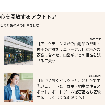
心を開放するアウトドア
この特集の別の記事を読む
2026.07.10
【アークテリクスが登山用品の聖地・
神田の店舗をリニューアル】本格派の
顧客に合わせ、山岳ギアとの相性を試
せる工夫も
2026.06.20
【頂点に輝くピッツァと、とれたて牛
乳ジェラートと】群馬・桐生の注目ス
ポット。ボードゲーム秘密基地も堪能
する、よくばりな街巡りへ！