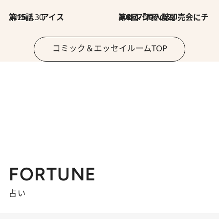
2026.7.30
第15話 アイス
2026.7.30
第8回「同人誌即売会にチャレンジ その2」
コミック＆エッセイルームTOP
FORTUNE
占い