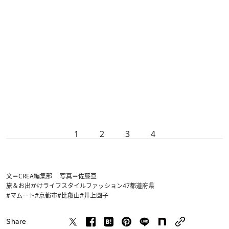
1
2
3
4
文＝CREA編集部 写真＝佐藤亘
旅＆お出かけ
ライフスタイル
ファッション
47都道府県
#マムート
#京都市
#比叡山
#井上園子
Share