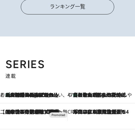
ランキング一覧
SERIES
連載
そおだよおこの関西おいしい、おやつ紀行
［大阪府箕面市］一皿一皿目の前で仕上げられる、料理を巧みに組み込んだアシェットデセールコース「ミチル アシェット デセール（Michiru assiette dessert）」
6 Hours Ago
47都道府県の手みやげ ひんやりスイーツで夏を満喫
【和歌山県】この夏絶対食べたい 冷やしておいしいおやつ3選 みかんがごろっと丸ごと入ったジュレ
6 Hours Ago
【CREA×星野リゾート】唯一無二。癒しと発見が待つ場所へ
2026.8.7
【トンボの足水浴】ヒノキの香りに包まれて涼感マックス！約13℃の湧水かけ流しを避暑地「星野温泉 トンボの湯」で体験
CREA'S CHOICE
2026.8.7
「立川にも歌舞伎があるんだよ」 片岡仁左衛門・市川中車ら豪華座組みで4年目の立川立飛歌舞伎へ