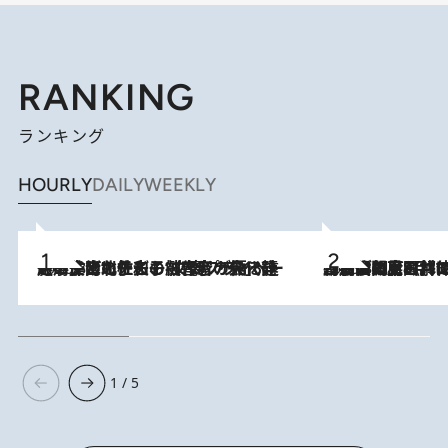
RANKING
ランキング
HOURLY
DAILY
WEEKLY
2026.8.3
《「文士の子ども被害者の会」発足！》阿川佐和子（72）が語る遠藤周作に北杜夫、劇作家・矢代静一の子どもたちの“文豪プライベート事件簿”
2026.8.8
「最後に見られてよかった」上野動物園の東園パンダ舎が解体前に特別公開。8月16日まで延長されたパネル展と共に辿る“半世紀”のパンダ飼育《解体工事の図面あり》
1 / 5