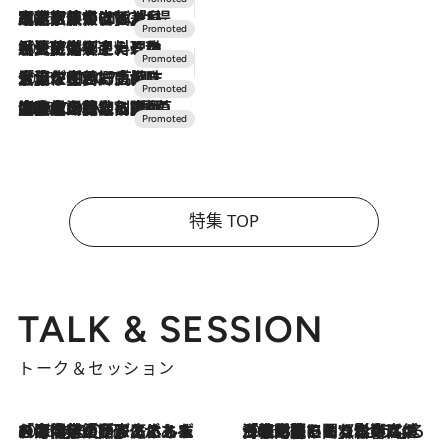
2026.7.31
【ホテル帰省】という選択肢をOMOが提案。家族とほどよい距離を保つには「昼は実家、夜は気兼ねなくホテルで！」
2026.7.24
【夏限定ディナーコース】旬を迎える稚鮎や花ズッキーニなどをイタリア・トスカーナの郷土料理の手法で満喫！
2026.7.17
「土佐和ハーブかき氷」がOMO7高知に登場！生姜、山椒、大葉など目にも舌にも涼を呼ぶ郷土の味
2026.7.10
NEW OPEN！【界 草津】名湯の地に誕生。趣の異なる2種の温泉と上州ならではの会席・蕎麦割烹など美食を味わう究極の癒やし旅
特集 TOP
TALK & SESSION
トーク＆セッション
2026.8.3
「今後値上げがあるとすれば…」「リスクがあるのは今年の冬」エネルギー専門家が語る、ホルムズ海峡封鎖が家庭にもたらす“ある心配”
2026.8.3
「住宅建てられない…」「サーチャージ料の高値が続いている」ホルムズ海峡封鎖による影響はいつまで続く？《エネルギー専門家に聞く“どうなる日本の暮らし”》