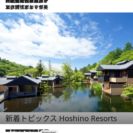
2026.7.21
大航海時代の栄華から、震災、独裁、そして革命へ。ポルトガル・首都リスボンの石畳に刻まれた「歴史の光と影」
2026.7.13
エッセイ・ヤマザキマリ「慎ましくも美しき国 ポルトガル」
新着トピックス Hoshino Resorts
2026.8.7
【トンボの足水浴】ヒノキの香りに包まれて涼感マックス！約13℃の湧水かけ流しを避暑地「星野温泉 トンボの湯」で体験