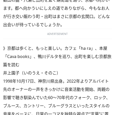
叡山の麓・八瀬と出町を繋ぐ鯖街道を通り、京都へ向かい
ます。都へ向かういにしえの道でありながら、今もなお人
が行き交い賑わう町・出町はまさに京都の玄関口。どんな
出会いが待っているでしょうか。
ADVERTISEMENT
》京都は歩くと、もっと楽しい。カフェ「ha ra」、本屋
「Cava books」、鴨川デルタを巡り、出町を楽しむ京都旅
篇を読む
井上園子（いのうえ・そのこ）
1998年10月17日、神奈川県出身。2022年よりアルバイト
先のオーナーの一声をきっかけに音楽活動を開始、両親の
影響で聴き馴染んでいた60〜70年代のフォーク、ロック、
ブルース、カントリー、ブルーグラスといったスタイルの
音楽をベースに、日常の一コマを独特な視点で“言葉”に置