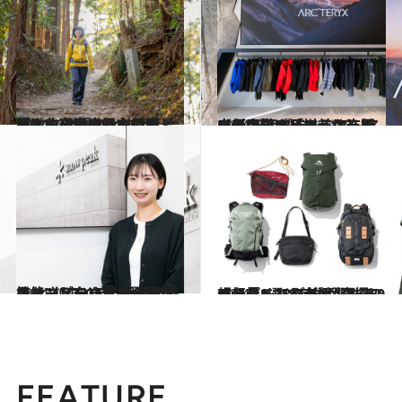
2024.12.8
恋人に出会える“あわ餅”に、他言NGの神社も!? 古代ロマンと原風景にふれる日本最古の道「山の辺の道」へ【ディープな奈良の魅力に浸る】
旅＆お出かけ
2024.12.7
【新宿駅の目の前！】国内最大級の品揃えに、初のコンシェルジュサービスも。フィールドの玄関口を目指す「アークテリクス 新宿ブランドストア 」がオープン
ライフスタイル
2024.11.30
キャンプをするなら絶対におさえたい！ 新潟発・スノーピーク社員の愛用品は、“コンパクトでも高機能”なアイテムが勢ぞろい
ライフスタイル
2024.11.25
超軽量、33グラム“究極のシンプル”バッグも…あらゆるシーンで大活躍するバッグ8選【プロが選ぶ50の名品～バッグ編～】
ライフスタイル
FEATURE