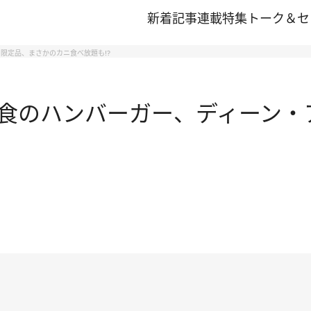
新着記事
連載
特集
トーク＆セ
限定品、まさかのカニ食べ放題も!?
食のハンバーガー、ディーン・