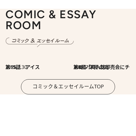
COMIC & ESSAY
ROOM
2026.7.30
第15話 アイス
2026.7.30
第8回「同人誌即売会にチャレンジ その2」
コミック＆エッセイルームTOP