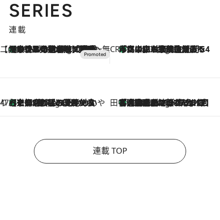
SERIES
連載
【CREA×星野リゾート】唯一無二。癒しと発見が待つ場所へ
【トンボの足水浴】ヒノキの香りに包まれて涼感マックス！約13℃の湧水かけ流しを避暑地「星野温泉 トンボの湯」で体験
16 Minutes Ago
CREA'S CHOICE
「立川にも歌舞伎があるんだよ」 片岡仁左衛門・市川中車ら豪華座組みで4年目の立川立飛歌舞伎へ
2 Hours Ago
47都道府県の手みやげ ひんやりスイーツで夏を満喫
【京都府】この夏絶対食べたい 冷やしておいしいおやつ3選 ひと口目から心を掴む新緑のテリーヌ
2 Hours Ago
田中稲の勝手に再ブーム
「湘南乃風に憧れて」観客大盛上がりの“タオル回し”に、ラッパー顔負けの高速歌唱まで…さだまさし（74）のアグレッシブすぎる現在地
7 Hours Ago
連載 TOP