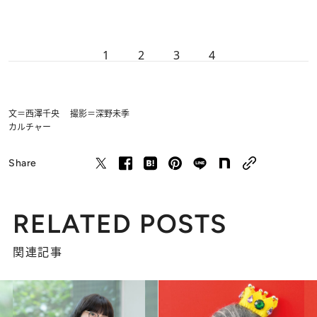
1
2
3
4
文＝西澤千央 撮影＝深野未季
カルチャー
Share
RELATED POSTS
関連記事