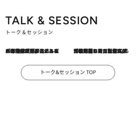
TALK & SESSION
トーク＆セッション
2026.8.3
「今後値上げがあるとすれば…」「リスクがあるのは今年の冬」エネルギー専門家が語る、ホルムズ海峡封鎖が家庭にもたらす“ある心配”
2026.8.3
「住宅建てられない…」「サーチャージ料の高値が続いている」ホルムズ海峡封鎖による影響はいつまで続く？《エネルギー専門家に聞く“どうなる日本の暮らし”》
トーク&セッション TOP