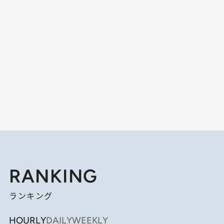
RANKING
ランキング
HOURLY
DAILY
WEEKLY