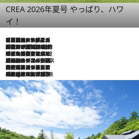
CREA 2026年夏号 やっぱり、ハワ
イ！
【厳選旅コスメ】「多機能アイテムがメイン！」旅好き美容エディターが選んだ夏旅ベストコスメを発表【Mサイズジップ】
2 Hours Ago
2026.8.6
「荷物が増えるほど旅ストレスは増す」美容ジャーナリストがたどり着いた最終結論。“化粧品を劇的に減らす”感動の凝縮美容とは
2026.8.6
「旅先には金髪ウィッグを持参」日本と同じメイクでは損してる!? 美容ジャーナリストが提案する“掟破りの旅美容”とは
2026.8.6
【厳選旅コスメ】「身軽さ＆UV対策重視！」ヘアアーティストshucoが選んだ夏旅ベストコスメを発表【Mサイズジップ】
2026.8.5
【厳選旅コスメ】国内をあちこち移動する河井菜摘が選んだ夏旅ベストコスメ発表！「リラックスアイテムはマスト」【Mサイズジップ】
2026.8.4
【厳選旅コスメ】「紫外線＆乾燥対策しながらメイク感も！」ヘア＆メイクGeorgeが選んだ夏旅ベストコスメを発表！【Mサイズジップ】