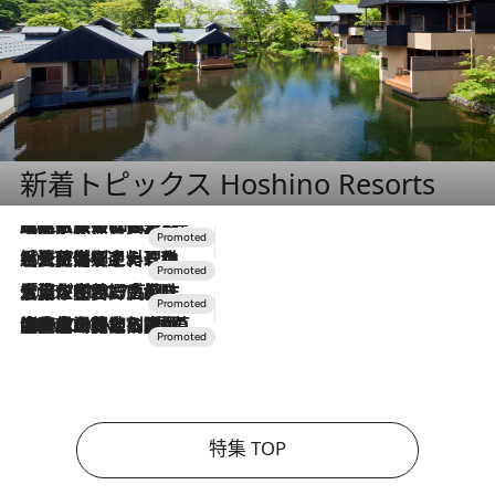
新着トピックス Hoshino Resorts
2026.7.31
【ホテル帰省】という選択肢をOMOが提案。家族とほどよい距離を保つには「昼は実家、夜は気兼ねなくホテルで！」
2026.7.24
【夏限定ディナーコース】旬を迎える稚鮎や花ズッキーニなどをイタリア・トスカーナの郷土料理の手法で満喫！
2026.7.17
「土佐和ハーブかき氷」がOMO7高知に登場！生姜、山椒、大葉など目にも舌にも涼を呼ぶ郷土の味
2026.7.10
NEW OPEN！【界 草津】名湯の地に誕生。趣の異なる2種の温泉と上州ならではの会席・蕎麦割烹など美食を味わう究極の癒やし旅
特集 TOP