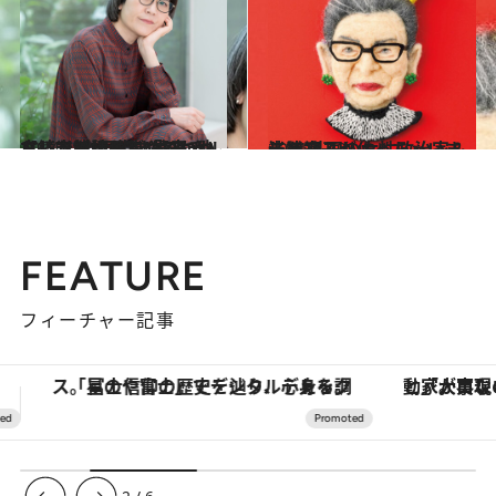
2024.10.12
【続きを読む】「いつかババアばっか集めて、独立した村作ってやるから」光浦靖子が“靖子チルドレン”と目指す未来
カルチャー
2021.5.29
光浦靖子が作っちゃいました 外国の女性政治家＆法律家
ライフスタイル
FEATURE
フィーチャー記事
「大事なのは地域の意識を変えること」。ロレックス賞受賞の自然保護活動家が実現させたナイジェリアの自然環境の復活
ヴァシュロン・コンスタンタン