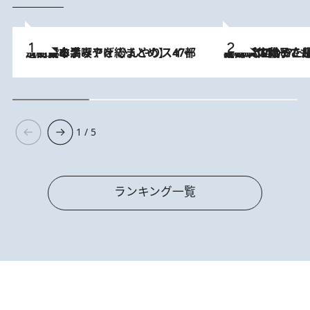
2026.8.5
【西日本エリアを総まとめ】 47都道府県の手みやげ ひんやりスイーツで夏を満喫
2026.8.5
【阿川佐和子さんの年とる力】なぜ70代で始めた趣味は“こんなに楽しい”のか？ ピアノ、俳句…スランプに陥っても続けられる“ある秘訣”とは
1 / 5
ランキング一覧