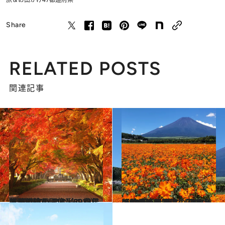
Share
RELATED POSTS
関連記事
2023.10.7
【秋の絶景画像】2023年版 関東エリアの秋の絶景＆風物詩の画像（69点）
旅＆お出かけ
2023.10.25
【秋の絶景画像】2023年版 中部・北陸エリアの秋の絶景＆風物詩の画像（90点）
旅＆お出かけ