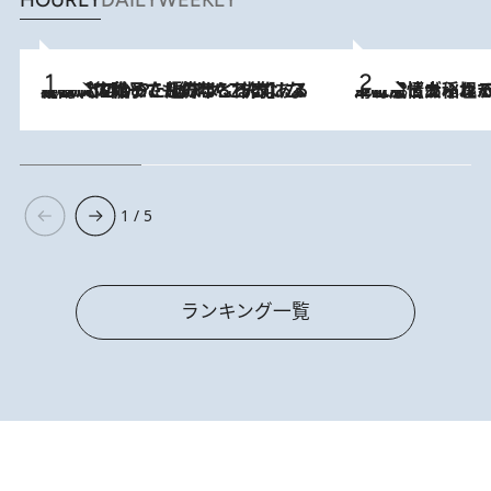
2026.8.5
【阿川佐和子さんの年とる力】なぜ70代で始めた趣味は“こんなに楽しい”のか？ ピアノ、俳句…スランプに陥っても続けられる“ある秘訣”とは
2026.8.5
下町風情あふれる台北屈指の人気エリア・大稲埕でセンスのいい台湾土産《ヴィン
1 / 5
ランキング一覧