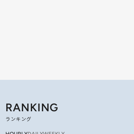
RANKING
ランキング
HOURLY
DAILY
WEEKLY