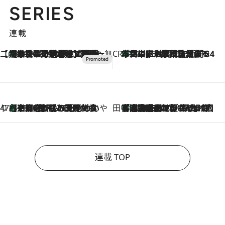
SERIES
連載
【CREA×星野リゾート】唯一無二。癒しと発見が待つ場所へ
【トンボの足水浴】ヒノキの香りに包まれて涼感マックス！約13℃の湧水かけ流しを避暑地「星野温泉 トンボの湯」で体験
2026.8.7
CREA'S CHOICE
「立川にも歌舞伎があるんだよ」 片岡仁左衛門・市川中車ら豪華座組みで4年目の立川立飛歌舞伎へ
2026.8.7
47都道府県の手みやげ ひんやりスイーツで夏を満喫
【京都府】この夏絶対食べたい 冷やしておいしいおやつ3選 ひと口目から心を掴む新緑のテリーヌ
2026.8.7
田中稲の勝手に再ブーム
「湘南乃風に憧れて」観客大盛上がりの“タオル回し”に、ラッパー顔負けの高速歌唱まで…さだまさし（74）のアグレッシブすぎる現在地
2026.8.7
連載 TOP