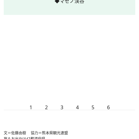
◆マゼノ渓谷
1
2
3
4
5
6
文＝佐藤由樹 協力＝熊本県観光連盟
旅＆お出かけ
47都道府県