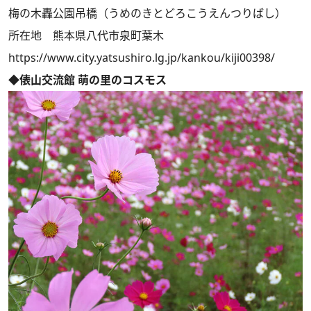
梅の木轟公園吊橋（うめのきとどろこうえんつりばし）
所在地 熊本県八代市泉町葉木
https://www.city.yatsushiro.lg.jp/kankou/kiji00398/
◆俵山交流館 萌の里のコスモス