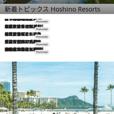
新着トピックス Hoshino Resorts
【トンボの足水浴】ヒノキの香りに包まれて涼感マックス！約13℃の湧水かけ流しを避暑地「星野温泉 トンボの湯」で体験
2026.8.7
2026.7.31
【ホテル帰省】という選択肢をOMOが提案。家族とほどよい距離を保つには「昼は実家、夜は気兼ねなくホテルで！」
2026.7.24
【夏限定ディナーコース】旬を迎える稚鮎や花ズッキーニなどをイタリア・トスカーナの郷土料理の手法で満喫！
2026.7.17
「土佐和ハーブかき氷」がOMO7高知に登場！生姜、山椒、大葉など目にも舌にも涼を呼ぶ郷土の味
2026.7.10
NEW OPEN！【界 草津】名湯の地に誕生。趣の異なる2種の温泉と上州ならではの会席・蕎麦割烹など美食を味わう究極の癒やし旅