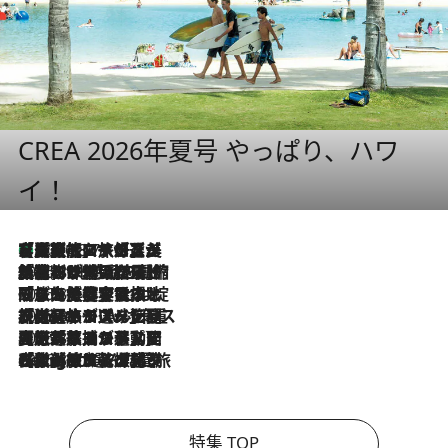
CREA 2026年夏号 やっぱり、ハワ
イ！
【厳選旅コスメ】「多機能アイテムがメイン！」旅好き美容エディターが選んだ夏旅ベストコスメを発表【Mサイズジップ】
2026.8.7
2026.8.6
「荷物が増えるほど旅ストレスは増す」美容ジャーナリストがたどり着いた最終結論。“化粧品を劇的に減らす”感動の凝縮美容とは
2026.8.6
「旅先には金髪ウィッグを持参」日本と同じメイクでは損してる!? 美容ジャーナリストが提案する“掟破りの旅美容”とは
2026.8.6
【厳選旅コスメ】「身軽さ＆UV対策重視！」ヘアアーティストshucoが選んだ夏旅ベストコスメを発表【Mサイズジップ】
2026.8.5
【厳選旅コスメ】国内をあちこち移動する河井菜摘が選んだ夏旅ベストコスメ発表！「リラックスアイテムはマスト」【Mサイズジップ】
2026.8.4
【厳選旅コスメ】「紫外線＆乾燥対策しながらメイク感も！」ヘア＆メイクGeorgeが選んだ夏旅ベストコスメを発表！【Mサイズジップ】
特集 TOP