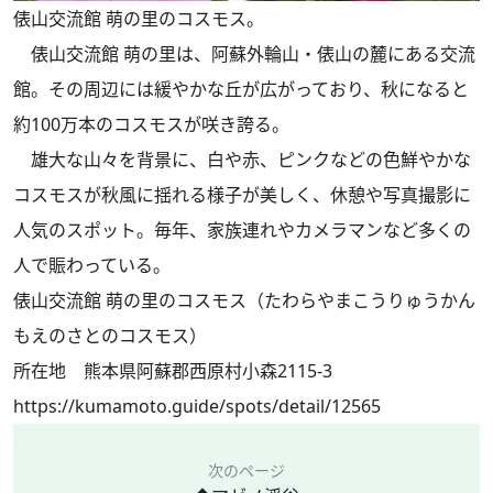
俵山交流館 萌の里のコスモス。
俵山交流館 萌の里は、阿蘇外輪山・俵山の麓にある交流
館。その周辺には緩やかな丘が広がっており、秋になると
約100万本のコスモスが咲き誇る。
雄大な山々を背景に、白や赤、ピンクなどの色鮮やかな
コスモスが秋風に揺れる様子が美しく、休憩や写真撮影に
人気のスポット。毎年、家族連れやカメラマンなど多くの
人で賑わっている。
俵山交流館 萌の里のコスモス（たわらやまこうりゅうかん
もえのさとのコスモス）
所在地 熊本県阿蘇郡西原村小森2115-3
https://kumamoto.guide/spots/detail/12565
次のページ