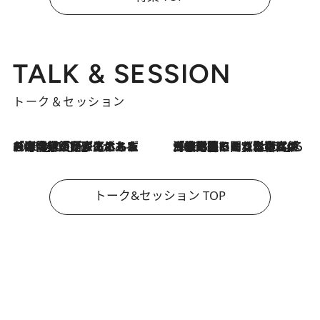
TALK & SESSION
トーク＆セッション
2026.8.3
「今後値上げがあるとすれば…」「リスクがあるのは今年の冬」エネルギー専門家が語る、ホルムズ海峡封鎖が家庭にもたらす“ある心配”
2026.8.3
「住宅建てられない…」「サーチャージ料の高値が続いている」ホルムズ海峡封鎖による影響はいつまで続く？《エネルギー専門家に聞く“どうなる日本の暮らし”》
トーク&セッション TOP