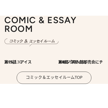
COMIC & ESSAY
ROOM
2026.7.30
第15話 アイス
2026.7.30
第8回「同人誌即売会にチャレンジ その2」
コミック＆エッセイルームTOP