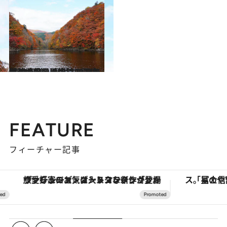
2023.10.12
【秋の絶景画像】2023年版 北海道・東北エリアの秋の絶景＆風物詩の画像（70点）
旅＆お出かけ
FEATURE
フィーチャー記事
ヴァシュロン・コンスタンタン「オーヴァーシーズ・オートマティック」。旅愛好家のお気に入りコレクションから、ジェンダーレスな新作が登場