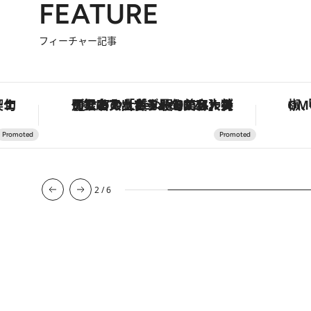
FEATURE
フィーチャー記事
手法で満喫！
【銀座で出合う最旬美容】美髪ケアや上質な眠り…セルフケアのアップデートから、特別な名入れギフトまで。大人のための「ReFa GINZA」クルーズ
2
/
6