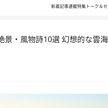
新着記事
連載
特集
トーク＆セ
秋の絶景・風物詩10選 幻想的な