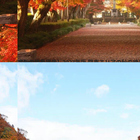
2023.10.7
【秋の絶景画像】2023年版 関東エリアの秋の絶景＆風物詩の画像（69点）
旅＆お出かけ