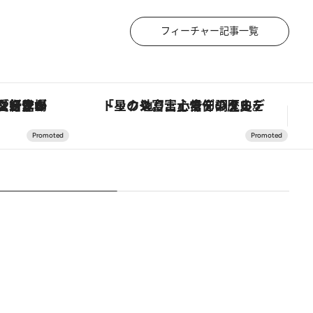
フィーチャー記事一覧
ヴァシュロン・コンスタンタン「オーヴァーシーズ・オートマティック」。旅愛好家のお気に入りコレクションから、ジェンダーレスな新作が登場
「星のや富士」でデジタルデトックス。冨士信仰の歴史を辿り、心身を調える。