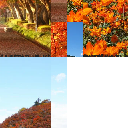
2023.10.25
【秋の絶景画像】2023年版 中部・北陸エリアの秋の絶景＆風物詩の画像（90点）
旅＆お出かけ