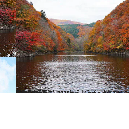
2023.10.12
【秋の絶景画像】2023年版 北海道・東北エリアの秋の絶景＆風物詩の画像（70点）
旅＆お出かけ