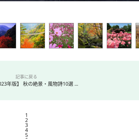
記事に戻る
023年版】 秋の絶景・風物詩10選 ...
1
2
3
4
5