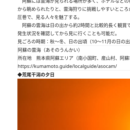
阿蘇には雲海が見られる場所が多く、ホテルなどの
から眺められたりと、雲海狩りに挑戦しやすいところ
圧巻で、見る人々を魅了する。
阿蘇の雲海は日の出から約2時間と比較的長く観賞で
発生状況を確認してから見に行くことも可能だ。
見ごろの時期：秋～冬、日の出頃（10～11月の日の出
阿蘇の雲海（あそのうんかい）
所在地 熊本県阿蘇エリア（南小国町、産山村、阿蘇
https://kumamoto.guide/localguide/asocam/
◆荒尾干潟の夕日