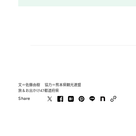
文＝佐藤由樹 協力＝熊本県観光連盟
旅＆お出かけ
47都道府県
Share