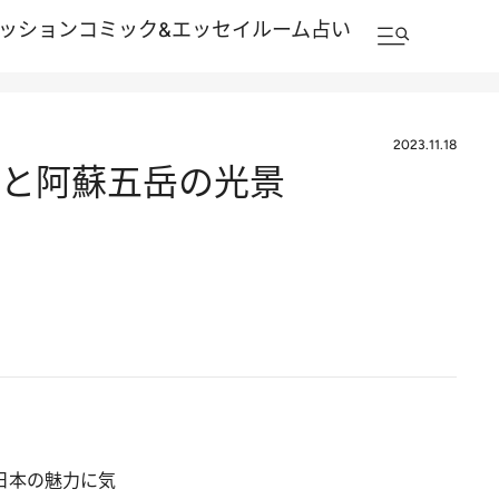
ッション
コミック&エッセイルーム
占い
2023.11.18
雲海と阿蘇五岳の光景
日本の魅力に気