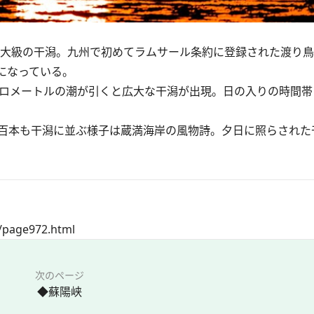
大級の干潟。九州で初めてラムサール条約に登録された渡り鳥
になっている。
ロメートルの潮が引くと広大な干潟が出現。日の入りの時間帯
百本も干潟に並ぶ様子は蔵満海岸の風物詩。夕日に照らされた
a/page972.html
次のページ
◆蘇陽峡