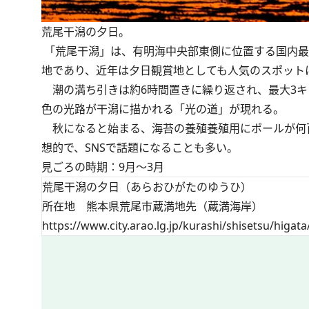
荒尾干潟の夕日。
「荒尾干潟」は、有明海中央部東側に位置する国内最
地であり、近年は夕日観賞地としても人気のスポット
潮の満ち引きは約6時間置きに繰り返され、最大3キ
色の光路が干潟に描かれる「光の道」が現れる。
秋になると始まる、海苔の養殖養殖用にポールが何
想的で、SNSで話題になることも多い。
見ごろの時期：9月～3月
荒尾干潟の夕日（あらおひがたのゆうひ）
所在地 熊本県荒尾市蔵満地先（蔵満海岸）
https://www.city.arao.lg.jp/kurashi/shisetsu/higat