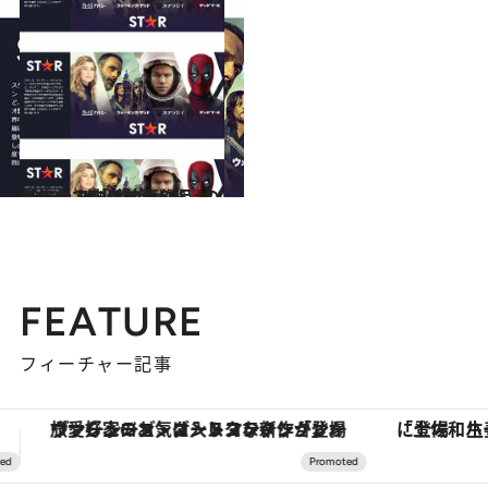
2022.12.8
ダークで刺激的な作品がズラり… 「Disney＋」の新作大人向け映画5選
カルチャー
FEATURE
フィーチャー記事
「土佐和ハーブかき氷」がOMO7高知に登場！生姜、山椒、大葉など目にも舌にも涼を呼ぶ郷土の味