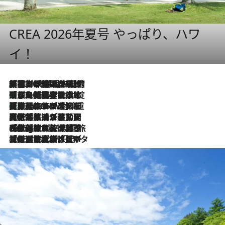
CREA 2026年夏号 やっぱり、ハワ
イ！
「荷物が増えるほど旅ストレスは増す」美容ジャーナリストがたどり着いた最終結論。“化粧品を劇的に減らす”感動の凝縮美容とは
2026.8.6
「旅先には金髪ウィッグを持参」日本と同じメイクでは損してる!? 美容ジャーナリストが提案する“掟破りの旅美容”とは
2026.8.6
【厳選旅コスメ】「身軽さ＆UV対策重視！」ヘアアーティストshucoが選んだ夏旅ベストコスメを発表【Mサイズジップ】
2026.8.6
2026.8.5
【厳選旅コスメ】国内をあちこち移動する河井菜摘が選んだ夏旅ベストコスメ発表！「リラックスアイテムはマスト」【Mサイズジップ】
2026.8.4
【厳選旅コスメ】「紫外線＆乾燥対策しながらメイク感も！」ヘア＆メイクGeorgeが選んだ夏旅ベストコスメを発表！【Mサイズジップ】
2026.8.3
【厳選旅コスメ】「保湿もタイパ重視！」“サウナ好き”タレント清水みさとが愛用する夏旅ベストコスメを発表！【Mサイズジップ】