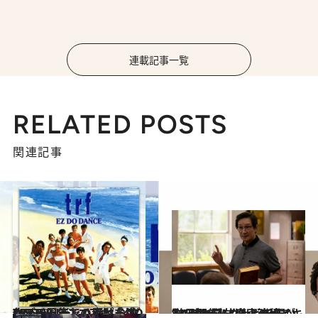
連載記事一覧
RELATED POSTS
関連記事
2023.6.20
TRF30周年でハッピーDO DANCE！ シニアも「ダレデモ」楽しく踊れる ダンスチューンの幸せな進化
カルチャー
2023.5.24
”エブエブ”コンビ新作が24日配信！“魔宮の伝説”が26日放送！改めてキー・ホイ・クァンを祝いたい
カルチャー