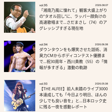
vol.95
2026.08.07
「湘南乃風に憧れて」観客大盛上がり
の“タオル回し”に、ラッパー顔負けの
高速歌唱まで…さだまさし（74）のア
グレッシブすぎる現在地
vol.94
2026.06.08
ダウンタウンをも爆笑させた話術、消
臭力CMからボディコンテスト優勝ま
で…祝30周年・西川貴教（55）の「情
報が多すぎる」激動の軌跡
vol.93
2026.05.08
【THE ALFEE】前人未踏のライブ3000
本達成しても「今日より明日、ほんの
少しでも良い音を」と…日本ロック史
に残る一夜を感動レポート