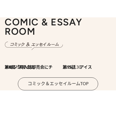
COMIC & ESSAY
ROOM
2026.7.30
第8回「同人誌即売会にチャレンジ その2」
2026.7.30
第15話 アイス
コミック＆エッセイルームTOP