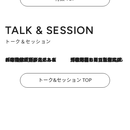
TALK & SESSION
トーク＆セッション
2026.8.3
「今後値上げがあるとすれば…」「リスクがあるのは今年の冬」エネルギー専門家が語る、ホルムズ海峡封鎖が家庭にもたらす“ある心配”
2026.8.3
「住宅建てられない…」「サーチャージ料の高値が続いている」ホルムズ海峡封鎖による影響はいつまで続く？《エネルギー専門家に聞く“どうなる日本の暮らし”》
トーク&セッション TOP