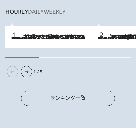
HOURLY
DAILY
WEEKLY
2026.8.5
【阿川佐和子さんの年とる力】なぜ70代で始めた趣味は“こんなに楽しい”のか？ ピアノ、俳句…スランプに陥っても続けられる“ある秘訣”とは
「湘南乃風に憧れて」観客大盛上がりの“タオル回し”に、ラッパー顔負けの高速歌唱まで…さだまさし（74）のアグレッシブすぎる現在地
2 Hours Ago
1 / 5
ランキング一覧