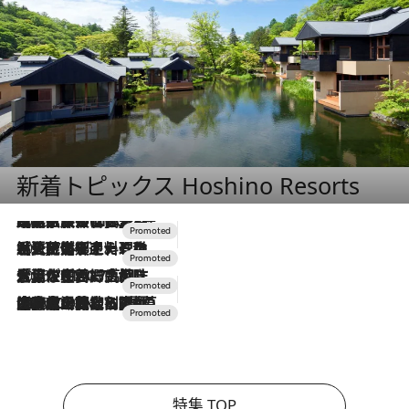
新着トピックス Hoshino Resorts
2026.7.31
【ホテル帰省】という選択肢をOMOが提案。家族とほどよい距離を保つには「昼は実家、夜は気兼ねなくホテルで！」
2026.7.24
【夏限定ディナーコース】旬を迎える稚鮎や花ズッキーニなどをイタリア・トスカーナの郷土料理の手法で満喫！
2026.7.17
「土佐和ハーブかき氷」がOMO7高知に登場！生姜、山椒、大葉など目にも舌にも涼を呼ぶ郷土の味
2026.7.10
NEW OPEN！【界 草津】名湯の地に誕生。趣の異なる2種の温泉と上州ならではの会席・蕎麦割烹など美食を味わう究極の癒やし旅
特集 TOP