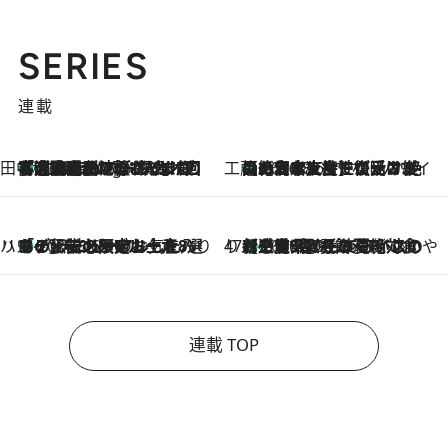
SERIES
連載
田中稲の勝手に再ブーム
「湘南乃風に憧れて」観客大盛上がりの“タオル回し”に、ラッパー顔負けの高速歌唱まで…さだまさし（74）のアグレッシブすぎる現在地
2 Hours Ago
工藤まやのおもてなしハワイ
【ハワイ土産】ローカルの絶大な支持で復活！ 絶品の幻クッキー《元ファンの日本人女性が受け継いだ名店》
2026.8.6
ハワイ賢者 リサのお気に入りリスト
あの伝説の限定トートも！ リニューアルした「ディーン＆デルーカ ハワイ」で必須のお土産8選
2026.8.6
47都道府県の手みやげ ひんやりスイーツで夏を満喫
【三重県】この夏絶対食べたい 冷やしておいしいおやつ3選 お餅×アイスの新感覚スイーツ
2026.8.6
連載 TOP