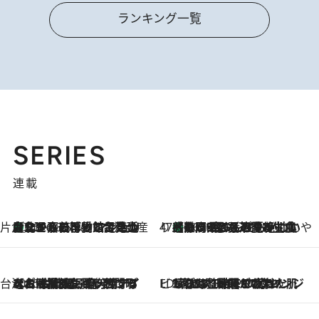
ランキング一覧
SERIES
連載
片倉真理のときめく台湾土産
台北からちょっと足を延ばして嘉義へ！ マジョリカタイルの博物館で見つけたレトロ可愛い台湾土産
2026.8.5
47都道府県の手みやげ ひんやりスイーツで夏を満喫
【静岡県】この夏絶対食べたい 冷やしておいしいおやつ3選 お茶香る生食感のふるふるゼリー
2026.8.5
台湾ぶらぶら食べ歩き
2026.8.4
【台湾夏旅】買い物するなら“台湾の原宿”西門町へ！ お土産も自分用アイテムも揃うショッピングスポット8選
ビューティいいもの集め EDITORS' BEST
2026.8.3
“落とす”時間が“癒やし”に。THREEのクレンジングは、酷暑で疲れた肌も心も整えてくれる！