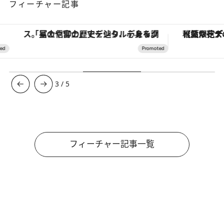
フィーチャー記事
「星のや富士」でデジタルデトックス。冨士信仰の歴史を辿り、心身を調える。
【夏限定ディナーコース】旬を迎
3
/
5
フィーチャー記事一覧