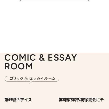
COMIC & ESSAY
ROOM
2026.7.30
第15話 アイス
2026.7.30
第8回「同人誌即売会にチャレンジ その2」