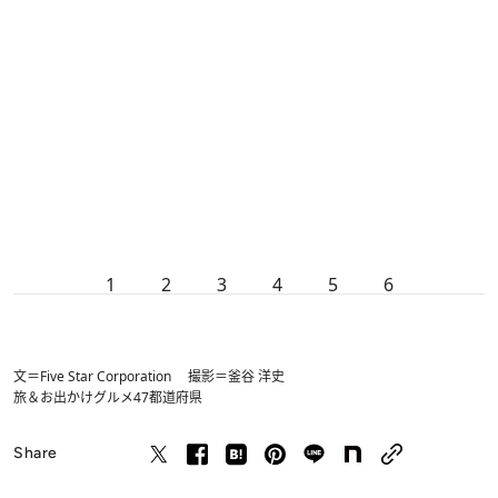
1
2
3
4
5
6
文＝Five Star Corporation 撮影＝釜谷 洋史
旅＆お出かけ
グルメ
47都道府県
Share