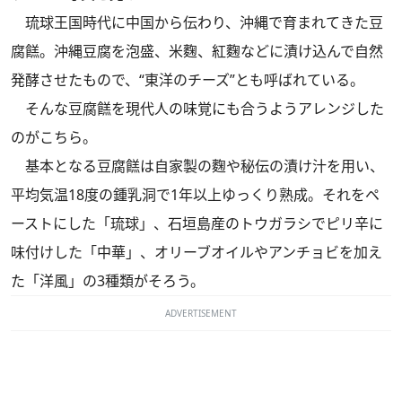
琉球王国時代に中国から伝わり、沖縄で育まれてきた豆
腐餻。沖縄豆腐を泡盛、米麴、紅麴などに漬け込んで自然
発酵させたもので、“東洋のチーズ”とも呼ばれている。
そんな豆腐餻を現代人の味覚にも合うようアレンジした
のがこちら。
基本となる豆腐餻は自家製の麴や秘伝の漬け汁を用い、
平均気温18度の鍾乳洞で1年以上ゆっくり熟成。それをペ
ーストにした「琉球」、石垣島産のトウガラシでピリ辛に
味付けした「中華」、オリーブオイルやアンチョビを加え
た「洋風」の3種類がそろう。
ADVERTISEMENT