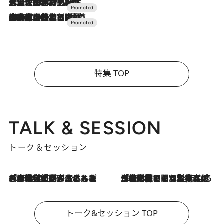
2026.7.17
「土佐和ハーブかき氷」がOMO7高知に登場！生姜、山椒、大葉など目にも舌にも涼を呼ぶ郷土の味
2026.7.10
NEW OPEN！【界 草津】名湯の地に誕生。趣の異なる2種の温泉と上州ならではの会席・蕎麦割烹など美食を味わう究極の癒やし旅
特集 TOP
TALK & SESSION
トーク＆セッション
2026.8.3
「今後値上げがあるとすれば…」「リスクがあるのは今年の冬」エネルギー専門家が語る、ホルムズ海峡封鎖が家庭にもたらす“ある心配”
2026.8.3
「住宅建てられない…」「サーチャージ料の高値が続いている」ホルムズ海峡封鎖による影響はいつまで続く？《エネルギー専門家に聞く“どうなる日本の暮らし”》
トーク&セッション TOP