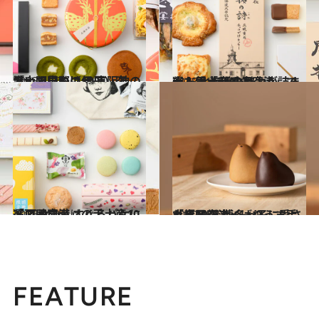
2023.4.27
「大阪国際（伊丹）空港」で見つける 京阪神のおいしいもの10選
旅＆お出かけ
2023.4.25
大人気「新千歳空港」で選ぶ 北海道の魅力が詰まった手土産10品
旅＆お出かけ
2023.4.26
「羽田空港」の手土産10選 乙女心くすぐるパケにメロメロ
旅＆お出かけ
2020.5.30
「福岡空港」ばりうま手土産10選 博多っ子に愛される最新スイーツ
グルメ
FEATURE