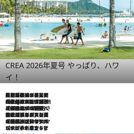
CREA 2026年夏号 やっぱり、ハワ
イ！
【厳選旅コスメ】国内をあちこち移動する河井菜摘が選んだ夏旅ベストコスメ発表！「リラックスアイテムはマスト」【Mサイズジップ】
2026.8.5
2026.8.4
【厳選旅コスメ】「紫外線＆乾燥対策しながらメイク感も！」ヘア＆メイクGeorgeが選んだ夏旅ベストコスメを発表！【Mサイズジップ】
2026.8.3
【厳選旅コスメ】「保湿もタイパ重視！」“サウナ好き”タレント清水みさとが愛用する夏旅ベストコスメを発表！【Mサイズジップ】
2026.8.2
【厳選旅コスメ】美容家・瀬戸麻実の夏旅ベストコスメを発表！「ストレスなく使えるクレンジング＆洗顔は必須」【Mサイズジップ】
2026.8.1
【厳選旅コスメ】「UV＆美白ケアはマスト！」フリーアナウンサー宇賀なつみの夏旅ベストコスメを発表！【Mサイズジップ】
2026.7.23
【リピート確定！】ハワイの名店ランチプレートとサンドイッチ、手が止まらない人気ドーナツ