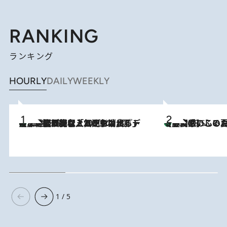
RANKING
ランキング
HOURLY
DAILY
WEEKLY
【なぜ吉沢亮は「気配を消せる」のか？】興行収入208億の『国宝』を経て挑むミュージカル『ディア・エヴァン・ハンセン』。トップ俳優が舞台上でさらけ出した“孤独”とは
2026.8.5
【静岡県】この夏絶対食べたい 冷やしておいしいおやつ3選
2026.8.5
1 / 5