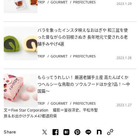
TRIP
GOURMET
PREFECTURES
2023.1.29
バラを象ったインスタ映えなおはぎや 和三盆を使
った昔ながらの羽根さぬき 長年地元で愛される老
舗手みやげ4選
TRIP
GOURMET
PREFECTURES
2023.1.28
もらってうれしい！ 厳選老舗手土産 高たんぱくか
つヘルシーな鳥取の ソウルフードほか全7品！～中
国篇～
TRIP
GOURMET
PREFECTURES
2023.1.27
文＝Five Star Corporation 撮影＝釜谷洋史、平松市聖
旅＆お出かけ
グルメ
47都道府県
Share