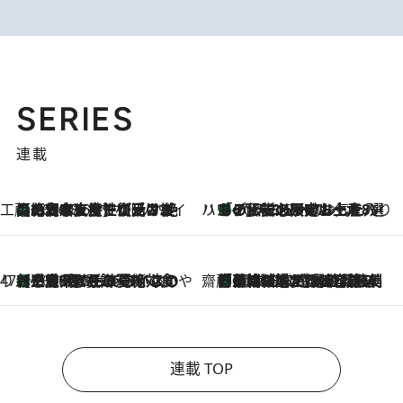
SERIES
連載
工藤まやのおもてなしハワイ
【ハワイ土産】ローカルの絶大な支持で復活！ 絶品の幻クッキー《元ファンの日本人女性が受け継いだ名店》
2026.8.6
ハワイ賢者 リサのお気に入りリスト
あの伝説の限定トートも！ リニューアルした「ディーン＆デルーカ ハワイ」で必須のお土産8選
2026.8.6
47都道府県の手みやげ ひんやりスイーツで夏を満喫
【三重県】この夏絶対食べたい 冷やしておいしいおやつ3選 お餅×アイスの新感覚スイーツ
2026.8.6
齋藤 薫 美容脳ルネサンス
「荷物が増えるほど旅ストレスは増す」美容ジャーナリストがたどり着いた最終結論。“化粧品を劇的に減らす”感動の凝縮美容とは
2026.8.6
連載 TOP