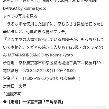
おもたせ「みたらし」 9個入り 700円／み MITARASHI-
DANGO by kolme kyoto
すべての写真を見る
うるち米を使用した団子に、京むらさき醬油を使った甘
辛いタレと、付属のきな粉がマッチ。
「メガネ屋の店頭で販売しているお団子が、もっちりして
いて本格的。メガネの焼き印入りも」(25歳・カメラマン)
み MITARASHI-DANGO by kolme kyoto
所在地 京都府京都市中京区柳馬場通三条下ル槌屋町89-1
電話番号 070-8442-2248 (11:00～18:00)
営業時間 11:30～18:00 (売り切れ次第終了)
定休日 火曜
※通販不可
◆【老舗】一保堂茶舗「三角茶袋」