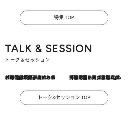
特集 TOP
TALK & SESSION
トーク＆セッション
2026.8.3
「今後値上げがあるとすれば…」「リスクがあるのは今年の冬」エネルギー専門家が語る、ホルムズ海峡封鎖が家庭にもたらす“ある心配”
2026.8.3
「住宅建てられない…」「サーチャージ料の高値が続いている」ホルムズ海峡封鎖による影響はいつまで続く？《エネルギー専門家に聞く“どうなる日本の暮らし”》
トーク&セッション TOP