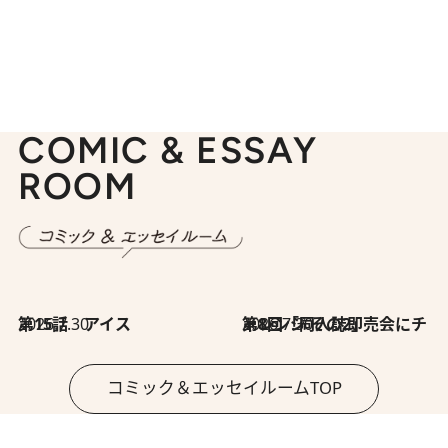
COMIC & ESSAY
ROOM
2026.7.30
第15話 アイス
2026.7.30
第8回「同人誌即売会にチャレンジ その2」
コミック＆エッセイルームTOP