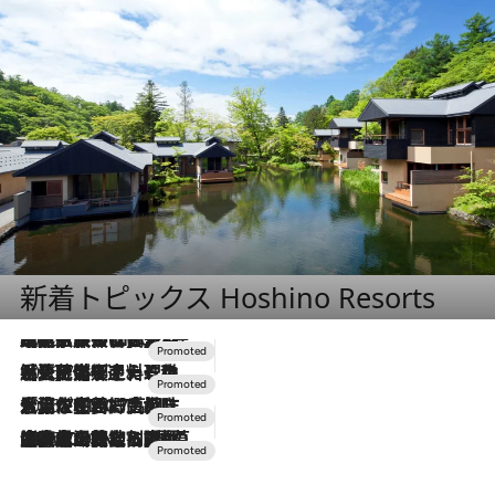
新着トピックス Hoshino Resorts
2026.7.31
【ホテル帰省】という選択肢をOMOが提案。家族とほどよい距離を保つには「昼は実家、夜は気兼ねなくホテルで！」
2026.7.24
【夏限定ディナーコース】旬を迎える稚鮎や花ズッキーニなどをイタリア・トスカーナの郷土料理の手法で満喫！
2026.7.17
「土佐和ハーブかき氷」がOMO7高知に登場！生姜、山椒、大葉など目にも舌にも涼を呼ぶ郷土の味
2026.7.10
NEW OPEN！【界 草津】名湯の地に誕生。趣の異なる2種の温泉と上州ならではの会席・蕎麦割烹など美食を味わう究極の癒やし旅