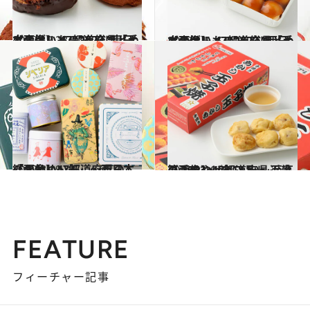
2022.12.23
【画像】 47都道府県「手土産グルメ」2023 “東日本の旨いもの”を総まとめ
グルメ
2023.1.5
【画像】 47都道府県「手土産グルメ」2023 “西日本の旨いもの”を総まとめ
グルメ
2022.3.19
【画像】47都道府県の「かわいい缶」～西日本総まとめ～
グルメ
2023.1.10
【画像】47都道府県 至高の手みやげリスト ～近畿篇 2023～(全18品)
グルメ
FEATURE
フィーチャー記事