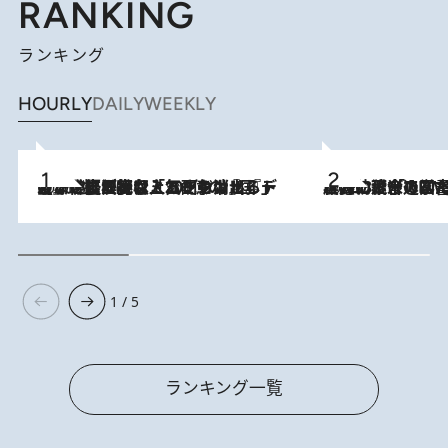
RANKING
ランキング
HOURLY
DAILY
WEEKLY
2026.8.5
【なぜ吉沢亮は「気配を消せる」のか？】興行収入208億の『国宝』を経て挑むミュージカル『ディア・エヴァン・ハンセン』。トップ俳優が舞台上でさらけ出した“孤独”とは
2026.8.3
慶應幼稚舎の図書室からテレビの世界に飛び込んだ阿川佐和子（72）、「N
1 / 5
ランキング一覧