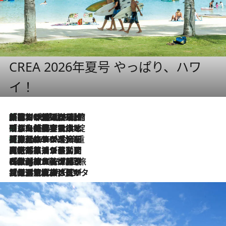
CREA 2026年夏号 やっぱり、ハワ
イ！
「荷物が増えるほど旅ストレスは増す」美容ジャーナリストがたどり着いた最終結論。“化粧品を劇的に減らす”感動の凝縮美容とは
2026.8.6
「旅先には金髪ウィッグを持参」日本と同じメイクでは損してる!? 美容ジャーナリストが提案する“掟破りの旅美容”とは
2026.8.6
【厳選旅コスメ】「身軽さ＆UV対策重視！」ヘアアーティストshucoが選んだ夏旅ベストコスメを発表【Mサイズジップ】
2026.8.6
2026.8.5
【厳選旅コスメ】国内をあちこち移動する河井菜摘が選んだ夏旅ベストコスメ発表！「リラックスアイテムはマスト」【Mサイズジップ】
2026.8.4
【厳選旅コスメ】「紫外線＆乾燥対策しながらメイク感も！」ヘア＆メイクGeorgeが選んだ夏旅ベストコスメを発表！【Mサイズジップ】
2026.8.3
【厳選旅コスメ】「保湿もタイパ重視！」“サウナ好き”タレント清水みさとが愛用する夏旅ベストコスメを発表！【Mサイズジップ】