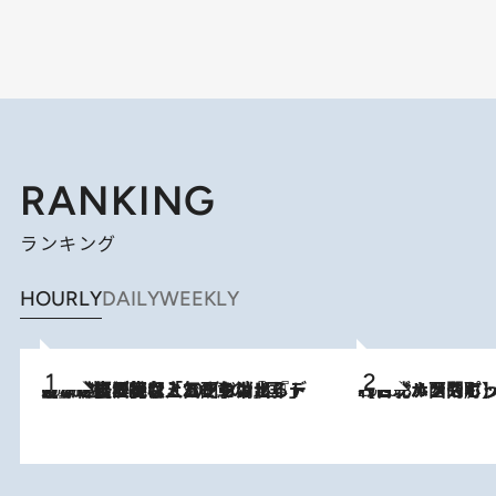
RANKING
ランキング
HOURLY
DAILY
WEEKLY
2026.8.5
【なぜ吉沢亮は「気配を消せる」のか？】興行収入208億の『国宝』を経て挑むミュージカル『ディア・エヴァン・ハンセン』。トップ俳優が舞台上でさらけ出した“孤独”とは
2026.8.4
【台北・西門町】台湾旅行で行くべきグルメスポット7選《濃厚ルーローハンやもっちり粽、サクふわドーナツも》