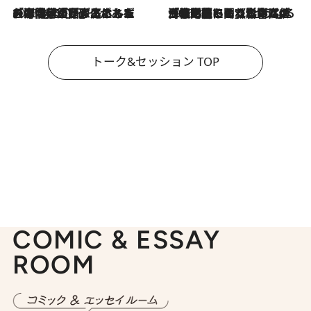
2026.8.3
「今後値上げがあるとすれば…」「リスクがあるのは今年の冬」エネルギー専門家が語る、ホルムズ海峡封鎖が家庭にもたらす“ある心配”
2026.8.3
「住宅建てられない…」「サーチャージ料の高値が続いている」ホルムズ海峡封鎖による影響はいつまで続く？《エネルギー専門家に聞く“どうなる日本の暮らし”》
トーク&セッション TOP
COMIC & ESSAY
ROOM