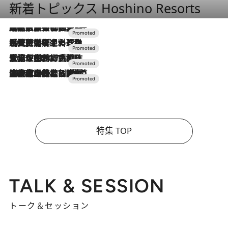
新着トピックス Hoshino Resorts
2026.7.31
【ホテル帰省】という選択肢をOMOが提案。家族とほどよい距離を保つには「昼は実家、夜は気兼ねなくホテルで！」
2026.7.24
【夏限定ディナーコース】旬を迎える稚鮎や花ズッキーニなどをイタリア・トスカーナの郷土料理の手法で満喫！
2026.7.17
「土佐和ハーブかき氷」がOMO7高知に登場！生姜、山椒、大葉など目にも舌にも涼を呼ぶ郷土の味
2026.7.10
NEW OPEN！【界 草津】名湯の地に誕生。趣の異なる2種の温泉と上州ならではの会席・蕎麦割烹など美食を味わう究極の癒やし旅
特集 TOP
TALK & SESSION
トーク＆セッション