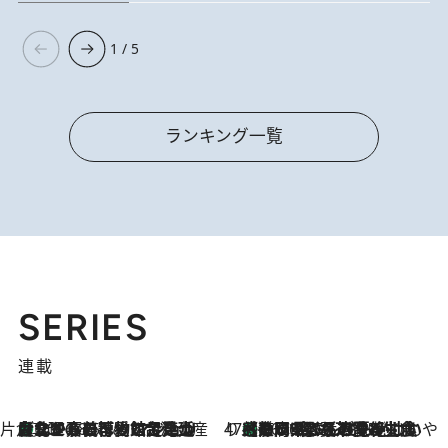
1 / 5
ランキング一覧
SERIES
連載
片倉真理のときめく台湾土産
台北からちょっと足を延ばして嘉義へ！ マジョリカタイルの博物館で見つけたレトロ可愛い台湾土産
2026.8.5
47都道府県の手みやげ ひんやりスイーツで夏を満喫
【静岡県】この夏絶対食べたい 冷やしておいしいおやつ3選 お茶香る生食感のふるふるゼリー
2026.8.5