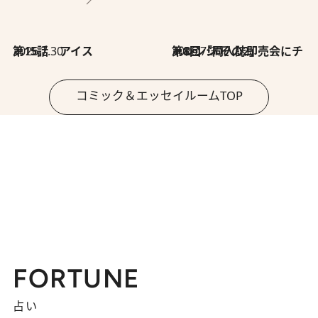
2026.7.30
第15話 アイス
2026.7.30
第8回「同人誌即売会にチャレンジ その2」
コミック＆エッセイルームTOP
FORTUNE
占い