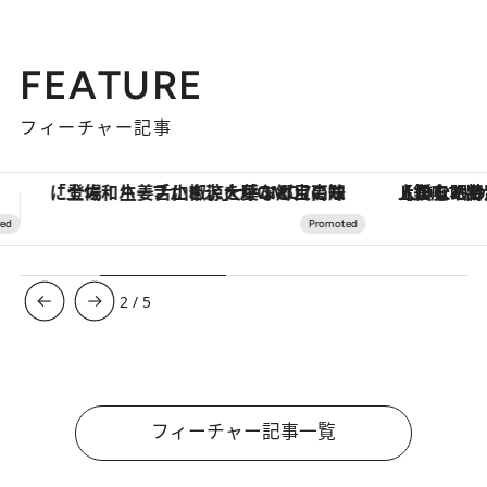
FEATURE
フィーチャー記事
【銀座で出合う最旬美容】美髪ケアや上質な眠り…セルフケアのアップデートから、特別な名入れギフトまで。大人のための「ReFa GINZA」クルーズ
3
/
5
フィーチャー記事一覧