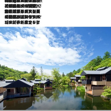
2026.8.4
【厳選旅コスメ】「紫外線＆乾燥対策しながらメイク感も！」ヘア＆メイクGeorgeが選んだ夏旅ベストコスメを発表！【Mサイズジップ】
2026.8.3
【厳選旅コスメ】「保湿もタイパ重視！」“サウナ好き”タレント清水みさとが愛用する夏旅ベストコスメを発表！【Mサイズジップ】
2026.8.2
【厳選旅コスメ】美容家・瀬戸麻実の夏旅ベストコスメを発表！「ストレスなく使えるクレンジング＆洗顔は必須」【Mサイズジップ】
2026.8.1
【厳選旅コスメ】「UV＆美白ケアはマスト！」フリーアナウンサー宇賀なつみの夏旅ベストコスメを発表！【Mサイズジップ】
2026.7.23
【リピート確定！】ハワイの名店ランチプレートとサンドイッチ、手が止まらない人気ドーナツ