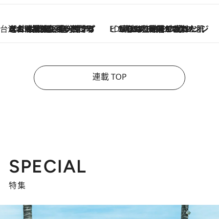
台湾ぶらぶら食べ歩き
2026.8.4
【台湾夏旅】買い物するなら“台湾の原宿”西門町へ！ お土産も自分用アイテムも揃うショッピングスポット8選
ビューティいいもの集め EDITORS' BEST
2026.8.3
“落とす”時間が“癒やし”に。THREEのクレンジングは、酷暑で疲れた肌も心も整えてくれる！
連載 TOP
SPECIAL
特集