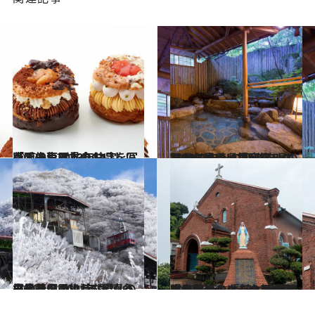
2022.12.23
【画像】2023年決定版！ 東日本のおいしい「手みやげ」全63品を写真で一気に見る！
グルメ
2022.9.3
【2022年】47都道府県の ひとりにいい温泉宿リスト118選！ ～福岡県＆佐賀県＆長崎県篇～
旅＆お出かけ
2021.12.16
【長崎県 2021年版】 冬の絶景・風物詩5選 真っ白の花畑のような雲仙の霧氷
旅＆お出かけ
2022.12.30
隠れキリシタンの里に思いを馳せる 長崎と天草地方の潜伏キリシタン 関連遺産を巡る、心を新たにする旅へ
旅＆お出かけ