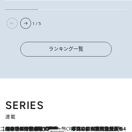
1 / 5
ランキング一覧
SERIES
連載
【CREA×星野リゾート】唯一無二。癒しと発見が待つ場所へ
【トンボの足水浴】ヒノキの香りに包まれて涼感マックス！約13℃の湧水かけ流しを避暑地「星野温泉 トンボの湯」で体験
2026.8.7
CREA'S CHOICE
「立川にも歌舞伎があるんだよ」 片岡仁左衛門・市川中車ら豪華座組みで4年目の立川立飛歌舞伎へ
2026.8.7