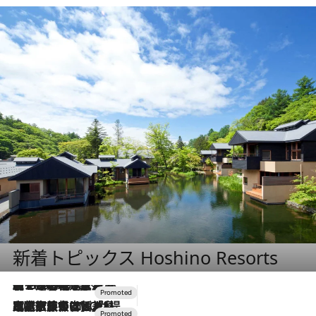
新着トピックス Hoshino Resorts
【トンボの足水浴】ヒノキの香りに包まれて涼感マックス！約13℃の湧水かけ流しを避暑地「星野温泉 トンボの湯」で体験
2026.8.7
2026.7.31
【ホテル帰省】という選択肢をOMOが提案。家族とほどよい距離を保つには「昼は実家、夜は気兼ねなくホテルで！」