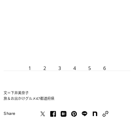
1
2
3
4
5
6
文＝下井美奈子
旅＆お出かけ
グルメ
47都道府県
Share