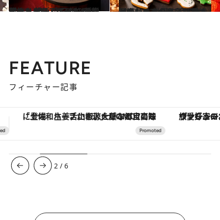
2022.11.1
ザ・カハラ・ホテル＆リゾート 横浜 今日から予約開始！ 笑みがこぼれる 新作クリスマスケーキ4種をチェック
グルメ
2022.10.31
【コンラッド東京】 愛犬と楽しめるクリスマスケーキも！ 世界で活躍する岡崎シェフの逸品11種
グルメ
FEATURE
フィーチャー記事
ヴァシュロン・コンスタンタン「オーヴァーシーズ・オートマティック」。旅愛好家のお気に入りコレクションから、ジェンダーレスな新作が登場
【銀座で出合う最旬美容】美髪ケアや上質な眠
3
/
6