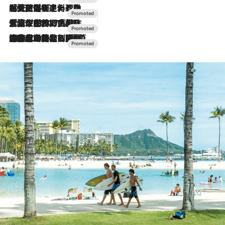
2026.7.24
【夏限定ディナーコース】旬を迎える稚鮎や花ズッキーニなどをイタリア・トスカーナの郷土料理の手法で満喫！
2026.7.17
「土佐和ハーブかき氷」がOMO7高知に登場！生姜、山椒、大葉など目にも舌にも涼を呼ぶ郷土の味
2026.7.10
NEW OPEN！【界 草津】名湯の地に誕生。趣の異なる2種の温泉と上州ならではの会席・蕎麦割烹など美食を味わう究極の癒やし旅