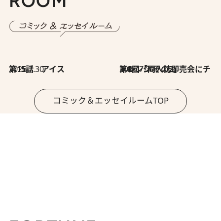
ROOM
2026.7.30
第15話 アイス
2026.7.30
第8回「同人誌即売会にチャレンジ その2」
コミック＆エッセイルームTOP