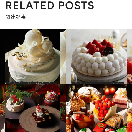
RELATED POSTS
関連記事
2022.11.3
フォーシーズンズホテル東京大手町 2022年のクリスマスはエレガントに 大人の贅沢なクリスマスを彩る3種
グルメ
2022.11.2
【アマン東京】目にも美しい クリスマススイーツをチェック！ 伝統的な技術と素材を生かした2品
グルメ