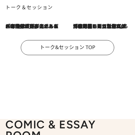
トーク＆セッション
2026.8.3
「今後値上げがあるとすれば…」「リスクがあるのは今年の冬」エネルギー専門家が語る、ホルムズ海峡封鎖が家庭にもたらす“ある心配”
2026.8.3
「住宅建てられない…」「サーチャージ料の高値が続いている」ホルムズ海峡封鎖による影響はいつまで続く？《エネルギー専門家に聞く“どうなる日本の暮らし”》
トーク&セッション TOP
COMIC & ESSAY