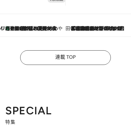
47都道府県の手みやげ ひんやりスイーツで夏を満喫
【京都府】この夏絶対食べたい 冷やしておいしいおやつ3選 ひと口目から心を掴む新緑のテリーヌ
2026.8.7
田中稲の勝手に再ブーム
2026.8.7
「湘南乃風に憧れて」観客大盛上がりの“タオル回し”に、ラッパー顔負けの高速歌唱まで…さだまさし（74）のアグレッシブすぎる現在地
連載 TOP
SPECIAL
特集