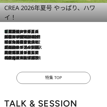
CREA 2026年夏号 やっぱり、ハワ
イ！
【厳選旅コスメ】「多機能アイテムがメイン！」旅好き美容エディターが選んだ夏旅ベストコスメを発表【Mサイズジップ】
2026.8.7
2026.8.6
「荷物が増えるほど旅ストレスは増す」美容ジャーナリストがたどり着いた最終結論。“化粧品を劇的に減らす”感動の凝縮美容とは
2026.8.6
「旅先には金髪ウィッグを持参」日本と同じメイクでは損してる!? 美容ジャーナリストが提案する“掟破りの旅美容”とは
2026.8.6
【厳選旅コスメ】「身軽さ＆UV対策重視！」ヘアアーティストshucoが選んだ夏旅ベストコスメを発表【Mサイズジップ】
2026.8.5
【厳選旅コスメ】国内をあちこち移動する河井菜摘が選んだ夏旅ベストコスメ発表！「リラックスアイテムはマスト」【Mサイズジップ】
2026.8.4
【厳選旅コスメ】「紫外線＆乾燥対策しながらメイク感も！」ヘア＆メイクGeorgeが選んだ夏旅ベストコスメを発表！【Mサイズジップ】
特集 TOP
TALK & SESSION