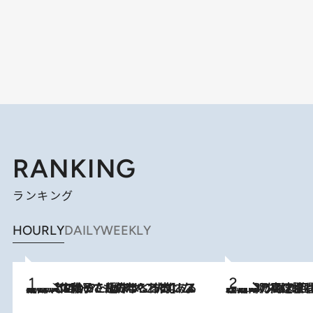
RANKING
ランキング
HOURLY
DAILY
WEEKLY
2026.8.5
【阿川佐和子さんの年とる力】なぜ70代で始めた趣味は“こんなに楽しい”のか？ ピアノ、俳句…スランプに陥っても続けられる“ある秘訣”とは
2026.8.7
「湘南乃風に憧れて」観客大盛上がりの“タオル回し”に、ラッパー顔負けの高速歌唱まで…さだまさし（74）のアグレッシブすぎる現在地