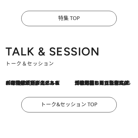
特集 TOP
TALK & SESSION
トーク＆セッション
2026.8.3
「今後値上げがあるとすれば…」「リスクがあるのは今年の冬」エネルギー専門家が語る、ホルムズ海峡封鎖が家庭にもたらす“ある心配”
2026.8.3
「住宅建てられない…」「サーチャージ料の高値が続いている」ホルムズ海峡封鎖による影響はいつまで続く？《エネルギー専門家に聞く“どうなる日本の暮らし”》
トーク&セッション TOP