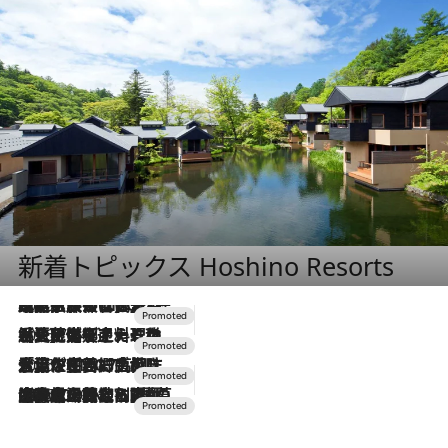
新着トピックス Hoshino Resorts
2026.7.31
【ホテル帰省】という選択肢をOMOが提案。家族とほどよい距離を保つには「昼は実家、夜は気兼ねなくホテルで！」
2026.7.24
【夏限定ディナーコース】旬を迎える稚鮎や花ズッキーニなどをイタリア・トスカーナの郷土料理の手法で満喫！
2026.7.17
「土佐和ハーブかき氷」がOMO7高知に登場！生姜、山椒、大葉など目にも舌にも涼を呼ぶ郷土の味
2026.7.10
NEW OPEN！【界 草津】名湯の地に誕生。趣の異なる2種の温泉と上州ならではの会席・蕎麦割烹など美食を味わう究極の癒やし旅