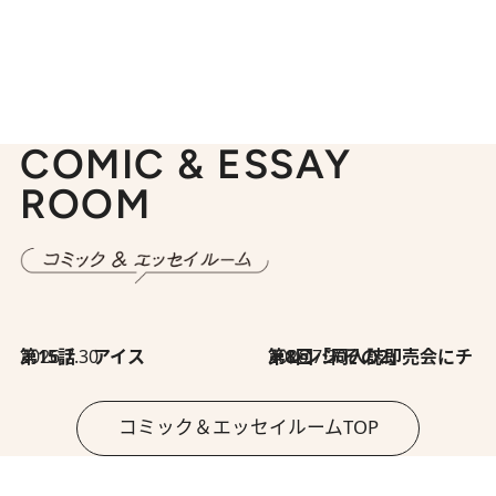
COMIC & ESSAY
ROOM
2026.7.30
第15話 アイス
2026.7.30
第8回「同人誌即売会にチャレンジ その2」
コミック＆エッセイルームTOP