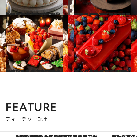
2022.11.2
【アマン東京】目にも美しい クリスマススイーツをチェック！ 伝統的な技術と素材を生かした2品
グルメ
2022.11.1
ザ・カハラ・ホテル＆リゾート 横浜 今日から予約開始！ 笑みがこぼれる 新作クリスマスケーキ4種をチェック
グルメ
2022.10.31
【コンラッド東京】 愛犬と楽しめるクリスマスケーキも！ 世界で活躍する岡崎シェフの逸品11種
グルメ
2022.10.31
【パーク ハイアット 東京】 まだ間に合う！ クリスマスの食卓を 彩るビビッドなケーキを予約しよう
グルメ
FEATURE
フィーチャー記事