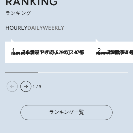
RANKING
ランキング
HOURLY
DAILY
WEEKLY
2026.8.5
【西日本エリアを総まとめ】 47都道府県の手みやげ ひんやりスイーツで夏を満喫
2026.8.5
【阿川佐和子さんの年とる力】なぜ70代で始めた趣味は“こんなに楽しい”のか？ ピアノ、俳句…スランプに陥っても続けられる“ある秘訣”とは
1 / 5
ランキング一覧