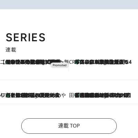
SERIES
連載
【CREA×星野リゾート】唯一無二。癒しと発見が待つ場所へ
【トンボの足水浴】ヒノキの香りに包まれて涼感マックス！約13℃の湧水かけ流しを避暑地「星野温泉 トンボの湯」で体験
16 Minutes Ago
CREA'S CHOICE
「立川にも歌舞伎があるんだよ」 片岡仁左衛門・市川中車ら豪華座組みで4年目の立川立飛歌舞伎へ
2 Hours Ago
47都道府県の手みやげ ひんやりスイーツで夏を満喫
【京都府】この夏絶対食べたい 冷やしておいしいおやつ3選 ひと口目から心を掴む新緑のテリーヌ
2 Hours Ago
田中稲の勝手に再ブーム
「湘南乃風に憧れて」観客大盛上がりの“タオル回し”に、ラッパー顔負けの高速歌唱まで…さだまさし（74）のアグレッシブすぎる現在地
7 Hours Ago
連載 TOP