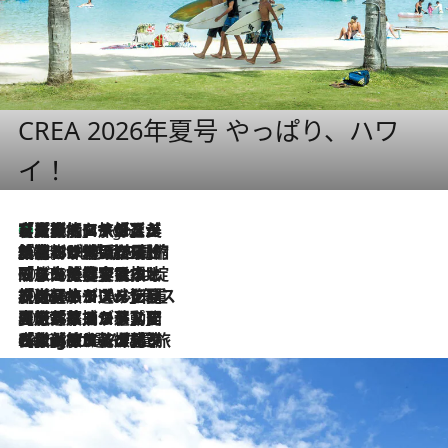
CREA 2026年夏号 やっぱり、ハワ
イ！
【厳選旅コスメ】「多機能アイテムがメイン！」旅好き美容エディターが選んだ夏旅ベストコスメを発表【Mサイズジップ】
2 Hours Ago
2026.8.6
「荷物が増えるほど旅ストレスは増す」美容ジャーナリストがたどり着いた最終結論。“化粧品を劇的に減らす”感動の凝縮美容とは
2026.8.6
「旅先には金髪ウィッグを持参」日本と同じメイクでは損してる!? 美容ジャーナリストが提案する“掟破りの旅美容”とは
2026.8.6
【厳選旅コスメ】「身軽さ＆UV対策重視！」ヘアアーティストshucoが選んだ夏旅ベストコスメを発表【Mサイズジップ】
2026.8.5
【厳選旅コスメ】国内をあちこち移動する河井菜摘が選んだ夏旅ベストコスメ発表！「リラックスアイテムはマスト」【Mサイズジップ】
2026.8.4
【厳選旅コスメ】「紫外線＆乾燥対策しながらメイク感も！」ヘア＆メイクGeorgeが選んだ夏旅ベストコスメを発表！【Mサイズジップ】