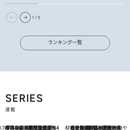
1 / 5
ランキング一覧
SERIES
連載
CREA'S CHOICE
「立川にも歌舞伎があるんだよ」 片岡仁左衛門・市川中車ら豪華座組みで4年目の立川立飛歌舞伎へ
1 Hour Ago
47都道府県の手みやげ ひんやりスイーツで夏を満喫
【京都府】この夏絶対食べたい 冷やしておいしいおやつ3選 ひと口目から心を掴む新緑のテリーヌ
1 Hour Ago