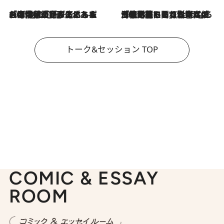
2026.8.3
「今後値上げがあるとすれば…」「リスクがあるのは今年の冬」エネルギー専門家が語る、ホルムズ海峡封鎖が家庭にもたらす“ある心配”
2026.8.3
「住宅建てられない…」「サーチャージ料の高値が続いている」ホルムズ海峡封鎖による影響はいつまで続く？《エネルギー専門家に聞く“どうなる日本の暮らし”》
トーク&セッション TOP
COMIC & ESSAY
ROOM