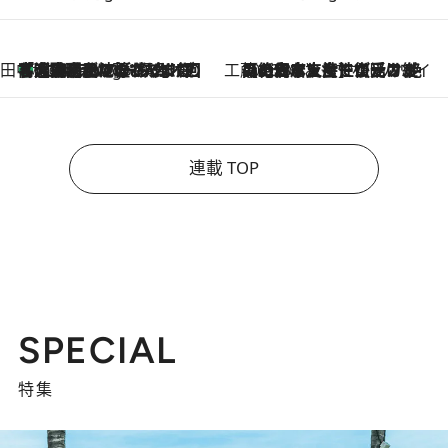
田中稲の勝手に再ブーム
「湘南乃風に憧れて」観客大盛上がりの“タオル回し”に、ラッパー顔負けの高速歌唱まで…さだまさし（74）のアグレッシブすぎる現在地
6 Hours Ago
工藤まやのおもてなしハワイ
2026.8.6
【ハワイ土産】ローカルの絶大な支持で復活！ 絶品の幻クッキー《元ファンの日本人女性が受け継いだ名店》
連載 TOP
SPECIAL
特集