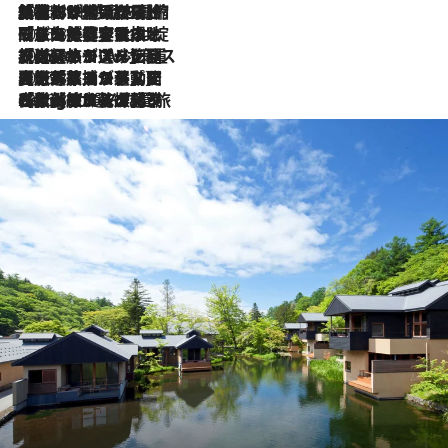
2026.8.6
「荷物が増えるほど旅ストレスは増す」美容ジャーナリストがたどり着いた最終結論。“化粧品を劇的に減らす”感動の凝縮美容とは
2026.8.6
「旅先には金髪ウィッグを持参」日本と同じメイクでは損してる!? 美容ジャーナリストが提案する“掟破りの旅美容”とは
2026.8.6
【厳選旅コスメ】「身軽さ＆UV対策重視！」ヘアアーティストshucoが選んだ夏旅ベストコスメを発表【Mサイズジップ】
2026.8.5
【厳選旅コスメ】国内をあちこち移動する河井菜摘が選んだ夏旅ベストコスメ発表！「リラックスアイテムはマスト」【Mサイズジップ】
2026.8.4
【厳選旅コスメ】「紫外線＆乾燥対策しながらメイク感も！」ヘア＆メイクGeorgeが選んだ夏旅ベストコスメを発表！【Mサイズジップ】