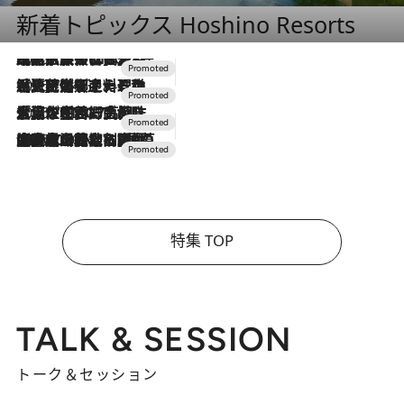
新着トピックス Hoshino Resorts
2026.7.31
【ホテル帰省】という選択肢をOMOが提案。家族とほどよい距離を保つには「昼は実家、夜は気兼ねなくホテルで！」
2026.7.24
【夏限定ディナーコース】旬を迎える稚鮎や花ズッキーニなどをイタリア・トスカーナの郷土料理の手法で満喫！
2026.7.17
「土佐和ハーブかき氷」がOMO7高知に登場！生姜、山椒、大葉など目にも舌にも涼を呼ぶ郷土の味
2026.7.10
NEW OPEN！【界 草津】名湯の地に誕生。趣の異なる2種の温泉と上州ならではの会席・蕎麦割烹など美食を味わう究極の癒やし旅
特集 TOP
TALK & SESSION
トーク＆セッション