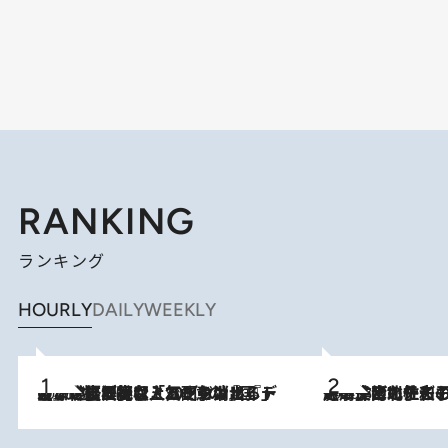
RANKING
ランキング
HOURLY
DAILY
WEEKLY
2026.8.5
【なぜ吉沢亮は「気配を消せる」のか？】興行収入208億の『国宝』を経て挑むミュージカル『ディア・エヴァン・ハンセン』。トップ俳優が舞台上でさらけ出した“孤独”とは
2026.8.3
《「文士の子ども被害者の会」発足！》阿川佐和子（72）が語る遠藤周作に北杜夫、劇作家・矢代静一の子どもたちの“文豪プライベート事件簿”