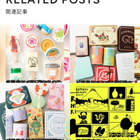
関連記事
2022.7.6
【画像】47都道府県の手土産 つめたい夏のおやつ大集合！ “東日本エリアを総まとめ”
グルメ
2022.3.10
【画像】 おいしいが詰まっている！ 47都道府県の「かわいい缶」 “東日本エリアを総まとめ”
グルメ