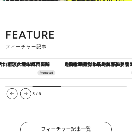
2022.3.19
【画像】 おいしいが詰まっている！ 47都道府県の「かわいい缶」 “西日本エリアを総まとめ”
グルメ
2022.2.10
47都道府県 ひとりにいい温泉宿250
旅＆お出かけ
FEATURE
フィーチャー記事
【銀座で出合う最旬美容】美髪ケアや上質な眠り…セルフケアのアップデートから、特別な名入れギフトまで。大人のための「ReFa GINZA」クルーズ
3
/
6
フィーチャー記事一覧