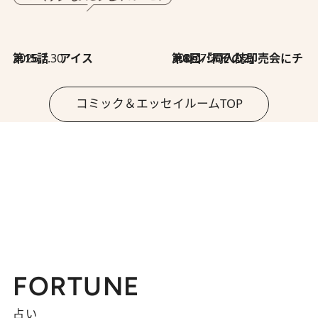
2026.7.30
第15話 アイス
2026.7.30
第8回「同人誌即売会にチャレンジ その2」
コミック＆エッセイルームTOP
FORTUNE
占い