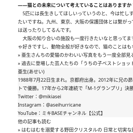
――猫との未来について考えていることはありますか
5匹には長生きしてほしいっていうのと、今は忙しす
たいですね。九州、東京、大阪の保護団体とは繋がっ
は送ったりしてるんです。
大阪の知り合いの施設も一度行きたいなと思ってます
ゃ好きですし、動物全般が好きなので、猫のことはも
»
亜生さんちの愛猫のかわいい写真をもう一度全部見
»
過去に登場した芸人たちの「うちの子ベストショッ
亜生(あせい)
1988年7月22日生まれ。京都府出身。2012年に兄
トで優勝。17年から2年連続で「M-1グランプリ」
Twitter：
@mikiasei
Instagram：
@aseihurricane
YouTube：
ミキBASEチャンネル【公式】
他の記事も読む
»
はむはむを溺愛する野田クリスタルの 日常と切実な願