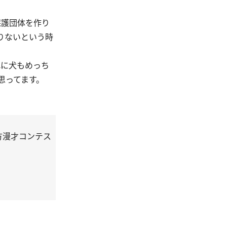
保護団体を作り
りないという時
れに犬もめっち
思ってます。
上方漫才コンテス