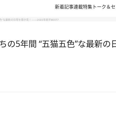
新着記事
連載
特集
トーク＆セ
”な最新の日常を覗き見！ ――2022年前半BEST7
の5年間 “五猫五色”な最新の日