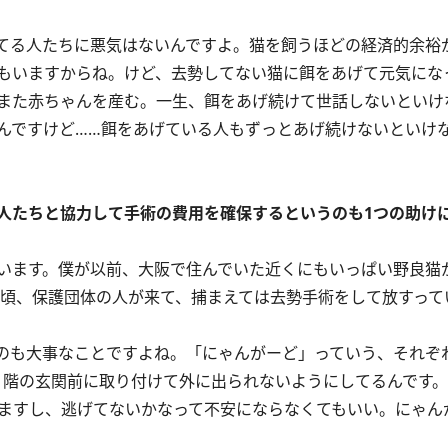
てる人たちに悪気はないんですよ。猫を飼うほどの経済的余裕
もいますからね。けど、去勢してない猫に餌をあげて元気にな
また赤ちゃんを産む。一生、餌をあげ続けて世話しないといけ
ですけど……餌をあげている人もずっとあげ続けないといけな
人たちと協力して手術の費用を確保するというのも1つの助け
います。僕が以前、大阪で住んでいた近くにもいっぱい野良猫
た頃、保護団体の人が来て、捕まえては去勢手術をして放すって
のも大事なことですよね。「にゃんがーど」っていう、それぞ
1階の玄関前に取り付けて外に出られないようにしてるんです
れますし、逃げてないかなって不安にならなくてもいい。にゃん