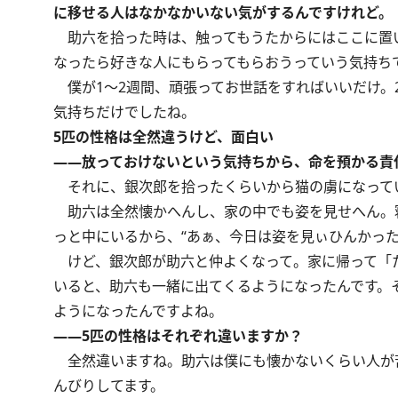
に移せる人はなかなかいない気がするんですけれど。
助六を拾った時は、触ってもうたからにはここに置
なったら好きな人にもらってもらおうっていう気持ち
僕が1～2週間、頑張ってお世話をすればいいだけ。
気持ちだけでしたね。
5匹の性格は全然違うけど、面白い
――放っておけないという気持ちから、命を預かる責
それに、銀次郎を拾ったくらいから猫の虜になって
助六は全然懐かへんし、家の中でも姿を見せへん。
っと中にいるから、“あぁ、今日は姿を見ぃひんかった
けど、銀次郎が助六と仲よくなって。家に帰って「
いると、助六も一緒に出てくるようになったんです。
ようになったんですよね。
――5匹の性格はそれぞれ違いますか？
全然違いますね。助六は僕にも懐かないくらい人が
んびりしてます。