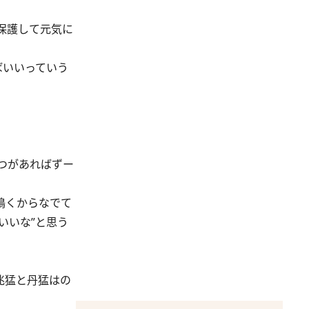
保護して元気に
ばいいっていう
つがあればずー
鳴くからなでて
いいな”と思う
兆猛と丹猛はの