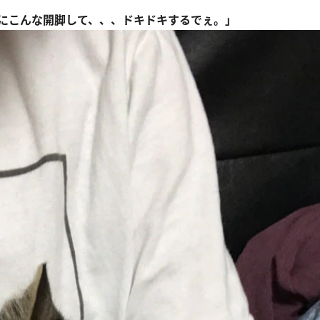
にこんな開脚して、、、ドキドキするでぇ。」