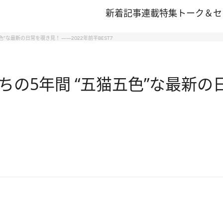
新着記事
連載
特集
トーク＆セ
”な最新の日常を覗き見！ ――2022年前半BEST7
の5年間 “五猫五色”な最新の日