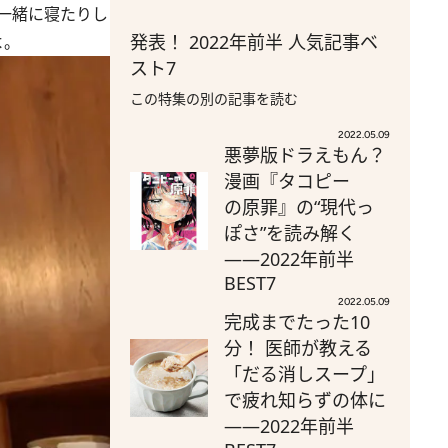
一緒に寝たりし
発表！ 2022年前半 人気記事ベ
よ。
スト7
この特集の別の記事を読む
2022.05.09
悪夢版ドラえもん？
漫画『タコピー
の原罪』の“現代っ
ぽさ”を読み解く
――2022年前半
BEST7
2022.05.09
完成までたった10
分！ 医師が教える
「だる消しスープ」
で疲れ知らずの体に
――2022年前半