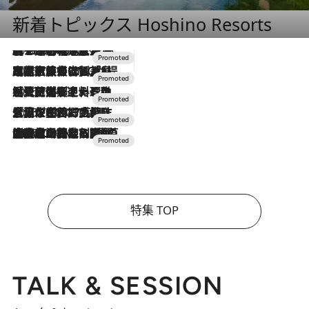
新着トピックス Hoshino Resorts
2026.8.7
【トンボの足水浴】ヒノキの香りに包まれて涼感マックス！約13℃の湧水かけ流しを避暑地「星野温泉 トンボの湯」で体験
2026.7.31
【ホテル帰省】という選択肢をOMOが提案。家族とほどよい距離を保つには「昼は実家、夜は気兼ねなくホテルで！」
2026.7.24
【夏限定ディナーコース】旬を迎える稚鮎や花ズッキーニなどをイタリア・トスカーナの郷土料理の手法で満喫！
2026.7.17
「土佐和ハーブかき氷」がOMO7高知に登場！生姜、山椒、大葉など目にも舌にも涼を呼ぶ郷土の味
2026.7.10
NEW OPEN！【界 草津】名湯の地に誕生。趣の異なる2種の温泉と上州ならではの会席・蕎麦割烹など美食を味わう究極の癒やし旅
特集 TOP
TALK & SESSION