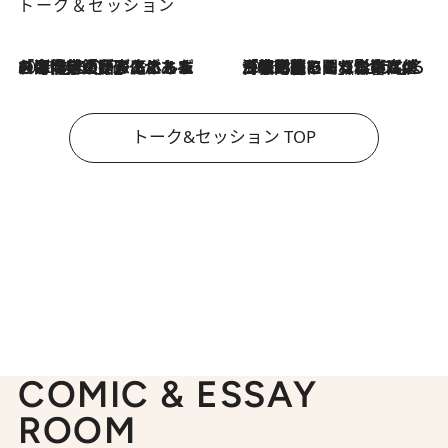
トーク＆セッション
2026.8.3
「今後値上げがあるとすれば…」「リスクがあるのは今年の冬」エネルギー専門家が語る、ホルムズ海峡封鎖が家庭にもたらす“ある心配”
2026.8.3
「住宅建てられない…」「サーチャージ料の高値が続いている」ホルムズ海峡封鎖による影響はいつまで続く？《エネルギー専門家に聞く“どうなる日本の暮らし”》
トーク&セッション TOP
COMIC & ESSAY
ROOM