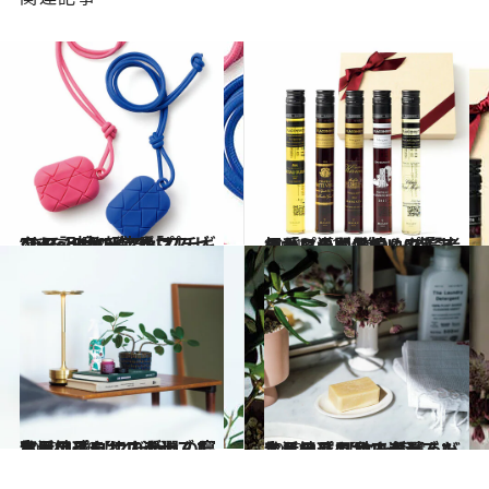
2021.12.20
“あるといいな”をプレゼント 記憶に残る「プチギフト」8点 新定番はAirPodsケースやマスク！
ライフスタイル
2021.12.20
相手との関係値＆プレイスから導く 贈りもの賢者の「プチギフト」9点 フォーマルなお祝いや差し入れに
ライフスタイル
2022.1.10
生活のプロ12人が選んだ 私も地球もサステナブルな日用品 【こだわりの寝室用アイテム10選】
ライフスタイル
2022.1.9
生活のプロ12人が選んだ 私も地球もサステナブルな日用品 【体を気遣うバスルーム用品11選】
ライフスタイル