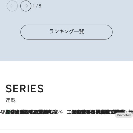
1 / 5
ランキング一覧
SERIES
連載
47都道府県の手みやげ ひんやりスイーツで夏を満喫
【兵庫県】この夏絶対食べたい 冷やしておいしいおやつ3選 淡路島の恵みをジェラートに集約
2026.8.8
【CREA×星野リゾート】唯一無二。癒しと発見が待つ場所へ
2026.8.7
【トンボの足水浴】ヒノキの香りに包まれて涼感マックス！約13℃の湧水かけ流しを避暑地「星野温泉 トンボの湯」で体験