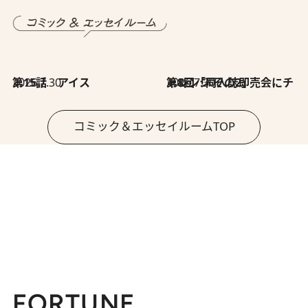
2026.7.30
第15話 アイス
2026.7.30
第8回「同人誌即売会にチャレンジ その2」
コミック＆エッセイルームTOP
FORTUNE