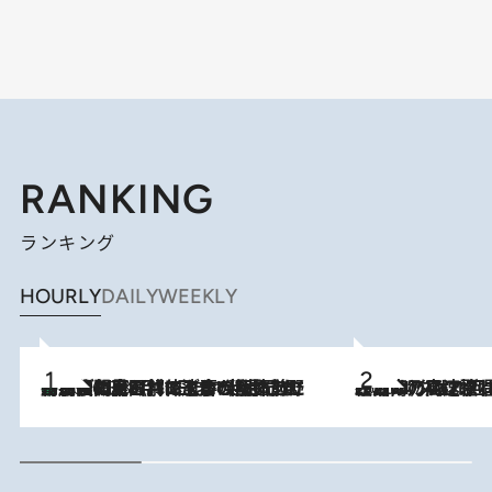
RANKING
ランキング
HOURLY
DAILY
WEEKLY
「最後に見られてよかった」上野動物園の東園パンダ舎が解体前に特別公開。8月16日まで延長されたパネル展と共に辿る“半世紀”のパンダ飼育《解体工事の図面あり》
2026.8.8
2026.8.7
「湘南乃風に憧れて」観客大盛上がりの“タオル回し”に、ラッパー顔負けの高速歌唱まで…さだまさし（74）のアグレッシブすぎる現在地