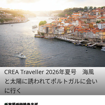
CREA Traveller 2026年夏号 海風
と太陽に誘われてポルトガルに会い
に行く
リスボンの絶品スイーツ「パステル・デ・ナタ」とは？ポルトガル伝統の奥深い世界へ
2026.8.8