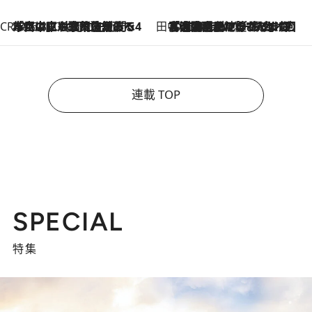
CREA'S CHOICE
2026.8.7
「立川にも歌舞伎があるんだよ」 片岡仁左衛門・市川中車ら豪華座組みで4年目の立川立飛歌舞伎へ
田中稲の勝手に再ブーム
2026.8.7
「湘南乃風に憧れて」観客大盛上がりの“タオル回し”に、ラッパー顔負けの高速歌唱まで…さだまさし（74）のアグレッシブすぎる現在地
連載 TOP
SPECIAL
特集