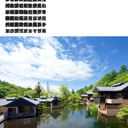
2026.7.27
「私の祖国はポルトガル語です」国民的詩人フェルナンド・ペソアと、彼が愛した文学の街を歩く
2026.7.26
ポルトガル近海が育む極上の海の幸。キリリと冷えた白ワインと愉しむ、シーフード専門店の贅沢
2026.7.22
伝統の味をモダンに昇華。高感度な地元客が集う、リスボンの最旬ガストロノミー
2026.7.21
大航海時代の栄華から、震災、独裁、そして革命へ。ポルトガル・首都リスボンの石畳に刻まれた「歴史の光と影」
2026.7.13
エッセイ・ヤマザキマリ「慎ましくも美しき国 ポルトガル」